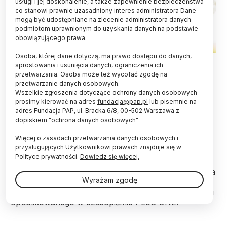
usługi i jej doskonalenie, a także zapewnienie bezpieczeństwa
co stanowi prawnie uzasadniony interes administratora Dane
mogą być udostępniane na zlecenie administratora danych
podmiotom uprawnionym do uzyskania danych na podstawie
obowiązującego prawa.
Osoba, której dane dotyczą, ma prawo dostępu do danych,
Fot. Adobe Stock
sprostowania i usunięcia danych, ograniczenia ich
przetwarzania. Osoba może też wycofać zgodę na
Pyłek brzóz w miastach, zwłaszcza silnie
przetwarzanie danych osobowych.
zanieczyszczonych, zawiera wyższy poziom
Wszelkie zgłoszenia dotyczące ochrony danych osobowych
białek alergennych – udowodniły polskie badaczki.
prosimy kierować na adres
fundacja@pap.pl
lub pisemnie na
Okazało się bowiem, że zanieczyszczenia
adres Fundacja PAP, ul. Bracka 6/8, 00-502 Warszawa z
dopiskiem "ochrona danych osobowych"
„stresują” drzewa. Te, broniąc się, produkują tzw.
białka stresu. Tak może rosnąć zawartość
Więcej o zasadach przetwarzania danych osobowych i
alergenów w pyłku.
przysługujących Użytkownikowi prawach znajduje się w
Polityce prywatności.
Dowiedz się więcej.
O badaniach opowiedziała PAP dr hab. biolog Dorota
Wyrażam zgodę
Myszkowska z Uniwersytetu Jagiellońskiego
Collegium Medicum (UJ CM), współautorka artykułu
opublikowanego w
czasopiśmie PLoS ONE.