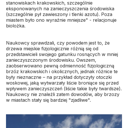
stanowiskach krakowskich, szczególnie
eksponowanych na zanieczyszczenia środowiska
(szczególnie pył zawieszony i tlenki azotu). Poza
miastem było ono wyraźnie mniejsze" - relacjonuje
biolożka.
Naukowcy sprawdzali, czy powodem jest to, że
drzewa miejskie fizjologicznie różnią się od
przedstawicieli swojego gatunku rosnących w mniej
zanieczyszczonym środowisku. Owszem,
zaobserwowano pewną odmienność fizjologiczną
brzóz krakowskich i okolicznych, jednak różnice te
były nieznaczne – na przykład dotyczyły otoczki
woskowej, jaką wytwarzały liście broniące się przed
wpływem zanieczyszczeń (liście takie były twardsze).
Naukowcy nie znaleźli zatem dowodów, aby brzozy
w miastach stały się bardziej "zjadliwe".