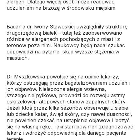
alergen. Dlatego więcej osób może reagować
uczuleniem na brzozę w środowisku miejskim.
Badania dr Iwony Stawoskiej uwzględniły strukturę
drugorzędową białek – tutaj też zaobserwowano
różnice w alergenach pochodzących z miast i z
terenów poza nimi. Naukowcy będą nadal szukać
odpowiedzi na pytanie, skąd wyższe stężenia w
miastach.
Dr Myszkowska powołuje się na opinie lekarzy,
którzy ostrzegają przez bagatelizowaniem uczuleń i
ich objawów. Nieleczona alergia wziewna,
szczególnie pyłkowa, prowadzi do rozwoju astmy
oskrzelowej i atopowych stanów zapalnych skóry.
Jeżeli ktoś przez kilka sezonów obserwuje u siebie
lub dziecka katar, świąd skóry, czy nawet duszności,
nie powinien czekać na ustąpienie objawów i leczyć
się na własną rękę. Taki stan powinien zdiagnozować
lekarz i wdrożyć odpowiednią dla danego pacjenta
terapię.