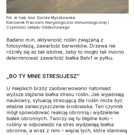
Fot. dr hab. biol. Dorota Myszkowska
Kierownik Pracowni Alergologiczno-Immunologicznej i
Czynności Układu Oddechowego
Badano m.in. aktywność roślin związaną z
fotosyntezą, zawartość barwników. Drzewa nie
różniły się aż tak istotnie, żeby to mogło tak mocno
determinować zawartość białka Betv1 w pyłku.
„BO TY MNIE STRESUJESZ”
U miejskich brzóz zaobserwowano natomiast
wyższe stężenia białka stresu roślin. Jak wyjaśniają
naukowcy, sytuacją stresującą dla roślin może być
właśnie zanieczyszczenie środowiska. Ten czynnik
mógł spowodować reakcję obronną i wydzielenie
białek obronnych. Tworzy się tu błędne koło –
rośliny w odpowiedzi na stres wydzielają białka
obronne, a wraz z nimi – więcej tych, które stanowią