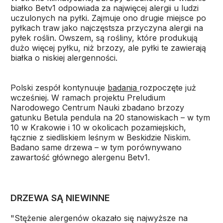
białko Betv1 odpowiada za najwięcej alergii u ludzi
uczulonych na pyłki. Zajmuje ono drugie miejsce po
pyłkach traw jako najczęstsza przyczyna alergii na
pyłek roślin. Owszem, są rośliny, które produkują
dużo więcej pyłku, niż brzozy, ale pyłki te zawierają
białka o niskiej alergenności.
Polski zespół kontynuuje
badania
rozpoczęte już
wcześniej. W ramach projektu Preludium
Narodowego Centrum Nauki zbadano brzozy
gatunku Betula pendula na 20 stanowiskach – w tym
10 w Krakowie i 10 w okolicach pozamiejskich,
łącznie z siedliskiem leśnym w Beskidzie Niskim.
Badano same drzewa – w tym porównywano
zawartość głównego alergenu Betv1.
DRZEWA SĄ NIEWINNE
"Stężenie alergenów okazało się najwyższe na