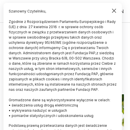
PL
EN
Szanowny Czytelniku,
Zgodnie z Rozporządzeniem Parlamentu Europejskiego i Rady
(UE) z dnia 27 kwietnia 2016 r. w sprawie ochrony osób
ZDROWIE
fizycznych w związku z przetwarzaniem danych osobowych i
w sprawie swobodnego przepływu takich danych oraz
Brzozy w zanieczyszczonych
uchylenia dyrektywy 95/46/WE (ogólne rozporządzenie o
miastach produkują więcej
ochronie danych) informujemy Cię o przetwarzaniu Twoich
danych. Administratorem danych jest Fundacja PAP,z siedzibą
alergenów
w Warszawie przy ulicy Bracka 6/8, 00-502 Warszawa. Chodzi
o dane, które są zbierane w ramach korzystania przez Ciebie z
KAROLINA DUSZCZYK
naszych usług, w tym stron internetowych, serwisów i innych
04.02.2023
aktualizacja: 14.02.2023
funkcjonalności udostępnianych przez Fundację PAP, głównie
4 minuty czytania
zapisanych w plikach cookies i innych identyfikatorach
internetowych, które są instalowane na naszych stronach przez
Read the English version of this article
nas oraz naszych zaufanych partnerów Fundacji PAP.
Gromadzone dane są wykorzystywane wyłącznie w celach:
• świadczenia usług drogą elektroniczną
• wykrywania nadużyć w usługach
• pomiarów statystycznych i udoskonalenia usług
Podstawą prawną przetwarzania danych jest świadczenie