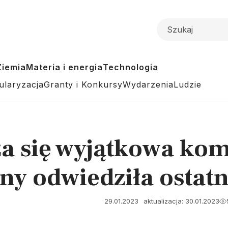
Ziemia
Materia i energia
Technologia
ularyzacja
Granty i Konkursy
Wydarzenia
Ludzie
ża się wyjątkowa kom
y odwiedziła ostatni
29.01.2023
aktualizacja: 30.01.2023