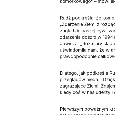
komórkowego” – mówi ek
Rudź podkreśla, że komet
„Zderzenie Ziemi z rozp
zagładzie naszej cywiliz
zdarzenia doszło w 1994
Jowisza. „Rozmiary śladó
uświadomiła nam, że w ana
prawdopodobnie całkowic
Dlatego, jak podkreśla R
przeglądów nieba. „Dzięki
zagrażające Ziemi. Zdajem
kiedy coś w nas uderzy i
Pierwszym poważnym krok