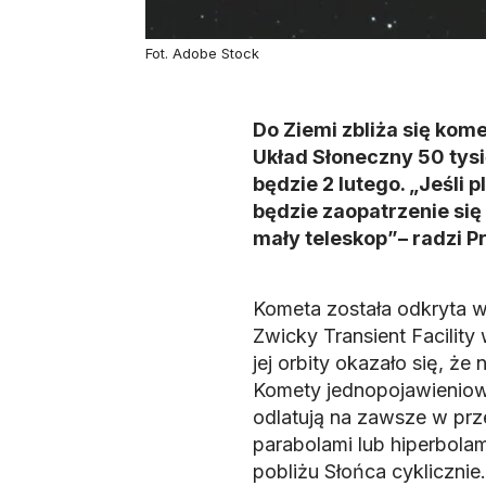
Fot. Adobe Stock
Do Ziemi zbliża się kome
Układ Słoneczny 50 tysi
będzie 2 lutego. „Jeśli
będzie zaopatrzenie się 
mały teleskop”– radzi P
Kometa została odkryta w
Zwicky Transient Facilit
jej orbity okazało się, ż
Komety jednopojawieniowe t
odlatują na zawsze w prz
parabolami lub hiperbola
pobliżu Słońca cyklicznie