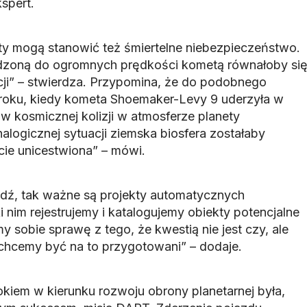
spert.
y mogą stanowić też śmiertelne niebezpieczeństwo.
ędzoną do ogromnych prędkości kometą równałoby si
acji” – stwierdza. Przypomina, że do podobnego
 roku, kiedy kometa Shoemaker-Levy 9 uderzyła w
w kosmicznej kolizji w atmosferze planety
logicznej sytuacji ziemska biosfera zostałaby
ie unicestwiona” – mówi.
udź, tak ważne są projekty automatycznych
 nim rejestrujemy i katalogujemy obiekty potencjalne
y sobie sprawę z tego, że kwestią nie jest czy, ale
 chcemy być na to przygotowani” – dodaje.
iem w kierunku rozwoju obrony planetarnej była,