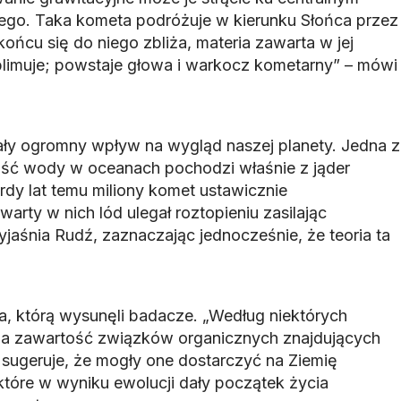
ego. Taka kometa podróżuje w kierunku Słońca przez
 końcu się do niego zbliża, materia zawarta w jej
ublimuje; powstaje głowa i warkocz kometarny” – mówi
ły ogromny wpływ na wygląd naszej planety. Jedna z
zość wody w oceanach pochodzi właśnie z jąder
rdy lat temu miliony komet ustawicznie
rty w nich lód ulegał roztopieniu zasilając
aśnia Rudź, zaznaczając jednocześnie, że teoria ta
ia, którą wysunęli badacze. „Według niektórych
a zawartość związków organicznych znajdujących
 sugeruje, że mogły one dostarczyć na Ziemię
 które w wyniku ewolucji dały początek życia