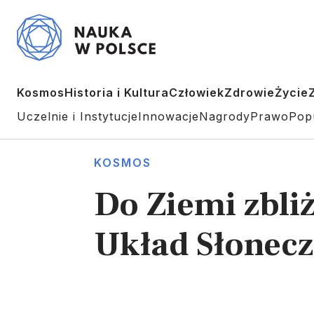
Kosmos
Historia i Kultura
Człowiek
Zdrowie
Życie
Uczelnie i Instytucje
Innowacje
Nagrody
Prawo
Pop
KOSMOS
Do Ziemi zbli
Układ Słoneczn