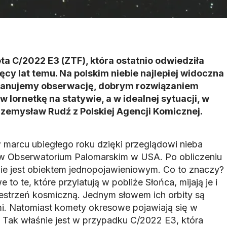
ta C/2022 E3 (ZTF), która ostatnio odwiedziła
ęcy lat temu. Na polskim niebie najlepiej widoczna
 planujemy obserwację, dobrym rozwiązaniem
w lornetkę na statywie, a w idealnej sytuacji, w
rzemysław Rudź z Polskiej Agencji Komicznej.
 marcu ubiegłego roku dzięki przeglądowi nieba
y w Obserwatorium Palomarskim w USA. Po obliczeniu
e nie jest obiektem jednopojawieniowym. Co to znaczy?
o te, które przylatują w pobliże Słońca, mijają je i
estrzeń kosmiczną. Jednym słowem ich orbity są
mi. Natomiast komety okresowe pojawiają się w
. Tak właśnie jest w przypadku C/2022 E3, która