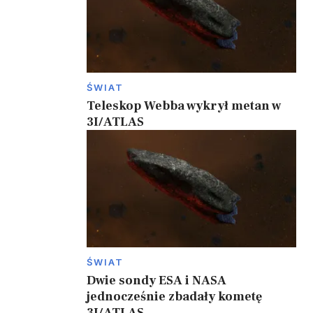
ŚWIAT
Teleskop Webba wykrył metan w
3I/ATLAS
ŚWIAT
Dwie sondy ESA i NASA
jednocześnie zbadały kometę
3I/ATLAS