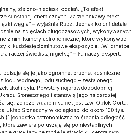
nalny, zielono-niebieski odcień. „To efekt
drze substancji chemicznych. Za zielonkawy efekt
ązki węgla” – wyjaśnia Rudź. Jednak kolor i detale
ącznie na zdjęciach długoczasowych, wykonywanych
one z nimi kamery astronomiczne, które wykonywać
zy kilkudziesięciominutowe ekspozycje. „W lornetce
a raczej świetlistą mgiełkę” – tłumaczy ekspert.
opisuje się je jako ogromne, brudne, kosmiczne
n. z lodu wodnego, lodu suchego – zestalonego
ek skał i pyłu. Powstały najprawdopodobniej
kładu Słonecznego i stanowią jego najbardziej
a się, że rezerwuarem komet jest tzw. Obłok Oorta,
za Układ Słoneczny w odległości do około 100 tys.
h (1 jednostka astronomiczna to średnia odległość
, które zawiera poruszają się po niestabilnych
anie grawitacyjne może je strącić ku centralnym