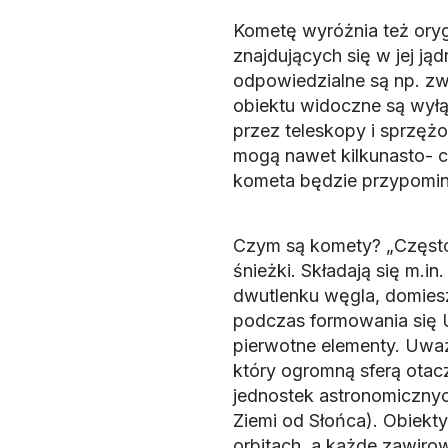
Kometę wyróżnia też orygi
znajdujących się w jej ją
odpowiedzialne są np. zwi
obiektu widoczne są wył
przez teleskopy i sprzęż
mogą nawet kilkunasto- c
kometa będzie przypominał
Czym są komety? „Często 
śnieżki. Składają się m.i
dwutlenku węgla, domiesz
podczas formowania się U
pierwotne elementy. Uważ
który ogromną sferą otac
jednostek astronomicznyc
Ziemi od Słońca). Obiekty
orbitach, a każde zawirow