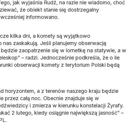
go, jak wyjaśnia Rudź, na razie nie wiadomo, choć
dziewać, że obiekt stanie się dostrzegalny
 wcześniej informowano.
zcze kilka dni, a komety są wyjątkowo
o nas zaskakują. Jeśli planujemy obserwację
będzie zaopatrzenie się w lornetkę na statywie, a w
teleskop” – radzi. Jednocześnie podkreśla, że o ile
runki obserwacji komety z terytorium Polski będą
nad horyzontem, a z terenów naszego kraju będzie
e przez całą noc. Obecnie znajduje się w
źwiedzicy i zmierza w kierunku konstelacji Żyrafy.
ukać 2 lutego, kiedy osiągnie największą jasność” –
PL.