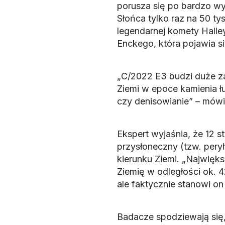
porusza się po bardzo wydł
Słońca tylko raz na 50 ty
legendarnej komety Halley
Enckego, która pojawia si
„C/2022 E3 budzi duże za
Ziemi w epoce kamienia łu
czy denisowianie” – mówi
Ekspert wyjaśnia, że 12 s
przysłoneczny (tzw. peryh
kierunku Ziemi. „Najwięks
Ziemię w odległości ok. 4
ale faktycznie stanowi on
Badacze spodziewają się,