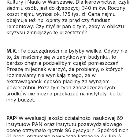
Kultury i Nauki w Warszawie. Dla kierownictwa, czyli
siedmiu osób, jest do dyspozycji 340 m kw. Roczny
koszt najmu wynosi ok. 175 tys. zł. Cena najmu
obejmuje też np. opłaty za prąd czy fundusz
remontowy. Czy myślał pan o tym, żeby w obliczu
kryzysu zmniejszyć tę przestrzeń?
M.K.:
Te oszczędności nie byłyby wielkie. Gdyby nie
to, że mieścimy się w zabytkowym budynku, to
bardzo chętnie podzieliłbym część pomieszczeń.
Proszę mi jednak wierzyć, że problemy, o których
rozmawiamy nie wynikają z tego, że w
ekstrawagancki sposób płacimy za wynajem
powierzchni. Poza tym tych zaoszczędzonych
środków nie można przekazać na instytuty, bo to
inny budżet.
PAP:
W ewaluacji jakości działalności naukowej 69
instytutów PAN oraz instytutu pozawydziałowego
ocenę otrzymało łącznie 96 dyscyplin. Spośród nich
61 proc. otrzymało najwyższe kategorie A+ lub A.