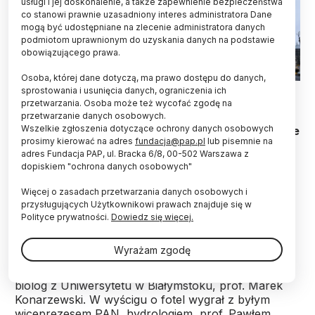
usługi i jej doskonalenie, a także zapewnienie bezpieczeństwa
co stanowi prawnie uzasadniony interes administratora Dane
mogą być udostępniane na zlecenie administratora danych
podmiotom uprawnionym do uzyskania danych na podstawie
obowiązującego prawa.
Osoba, której dane dotyczą, ma prawo dostępu do danych,
07.04.2021. Pałac Staszica w Warszawie, siedziba Polskiej
sprostowania i usunięcia danych, ograniczenia ich
Akademii Nauk. PAP/Radek Pietruszka
przetwarzania. Osoba może też wycofać zgodę na
przetwarzanie danych osobowych.
Wszelkie zgłoszenia dotyczące ochrony danych osobowych
Przy bardzo szczupłych budżetach instytutów, nie
prosimy kierować na adres
fundacja@pap.pl
lub pisemnie na
są one w stanie poradzić sobie ze znaczącą
adres Fundacja PAP, ul. Bracka 6/8, 00-502 Warszawa z
podwyżką cen mediów - powiedział PAP prezes
dopiskiem "ochrona danych osobowych"
Polskiej Akademii Nauk prof. Marek Konarzewski.
Jeśli nie uzyskają dodatkowego finansowania,
Więcej o zasadach przetwarzania danych osobowych i
zmuszone będą do wyłączania aparatury -
przysługujących Użytkownikowi prawach znajduje się w
zaalarmował.
Polityce prywatności.
Dowiedz się więcej.
Wyrażam zgodę
W październiku Zgromadzenie Ogólne PAN wybrało
nowego prezesa na kadencję 2023-2026. Został nim
biolog z Uniwersytetu w Białymstoku, prof. Marek
Konarzewski. W wyścigu o fotel wygrał z byłym
wiceprezesem PAN, hydrologiem, prof. Pawłem