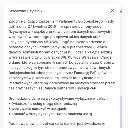
PL
EN
Szanowny Czytelniku,
Zgodnie z Rozporządzeniem Parlamentu Europejskiego i Rady
(UE) z dnia 27 kwietnia 2016 r. w sprawie ochrony osób
UCZELNIE I INSTYTUCJE
fizycznych w związku z przetwarzaniem danych osobowych i
w sprawie swobodnego przepływu takich danych oraz
Prezes PAN: z powodu podwyżek
uchylenia dyrektywy 95/46/WE (ogólne rozporządzenie o
cen mediów instytuty akademii
ochronie danych) informujemy Cię o przetwarzaniu Twoich
danych. Administratorem danych jest Fundacja PAP,z siedzibą
potrzebują dodatkowego
w Warszawie przy ulicy Bracka 6/8, 00-502 Warszawa. Chodzi
o dane, które są zbierane w ramach korzystania przez Ciebie z
finansowania
naszych usług, w tym stron internetowych, serwisów i innych
funkcjonalności udostępnianych przez Fundację PAP, głównie
22.01.2023
aktualizacja: 23.01.2023
zapisanych w plikach cookies i innych identyfikatorach
4 minuty czytania
internetowych, które są instalowane na naszych stronach przez
nas oraz naszych zaufanych partnerów Fundacji PAP.
Gromadzone dane są wykorzystywane wyłącznie w celach:
• świadczenia usług drogą elektroniczną
• wykrywania nadużyć w usługach
• pomiarów statystycznych i udoskonalenia usług
Podstawą prawną przetwarzania danych jest świadczenie