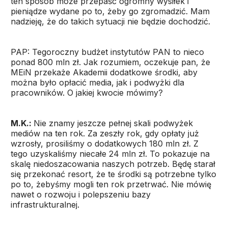
ten sposób może przepaść ogromny wysiłek i
pieniądze wydane po to, żeby go zgromadzić. Mam
nadzieję, że do takich sytuacji nie będzie dochodzić.
PAP: Tegoroczny budżet instytutów PAN to nieco
ponad 800 mln zł. Jak rozumiem, oczekuje pan, że
MEiN przekaże Akademii dodatkowe środki, aby
można było opłacić media, jak i podwyżki dla
pracowników. O jakiej kwocie mówimy?
M.K.:
Nie znamy jeszcze pełnej skali podwyżek
mediów na ten rok. Za zeszły rok, gdy opłaty już
wzrosły, prosiliśmy o dodatkowych 180 mln zł. Z
tego uzyskaliśmy niecałe 24 mln zł. To pokazuje na
skalę niedoszacowania naszych potrzeb. Będę starał
się przekonać resort, że te środki są potrzebne tylko
po to, żebyśmy mogli ten rok przetrwać. Nie mówię
nawet o rozwoju i polepszeniu bazy
infrastrukturalnej.