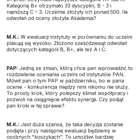
Kategorię B+ otrzymało 33 dyscyplin, B - 3 i
najniższą C – 3. Uczelnie złożyły ich ponad 500. Ile
odwołań od oceny złożyła Akademia?
M.K.:
W ewaluacji instytuty w porównaniu do uczelni
plasują się wysoko. Złożono sześćdziesiąt odwołań
dotyczących kategorii B, B+, ale też A i C.
PAP:
Jedną ze zmian, którą chce pan wprowadzić to
rozdzielenie oceniania uczelni od instytutów PAN.
Mówił pan o tym PAP w październiku, bo w pana
ocenie - konkurencja między nimi nikomu nie służy.
To prosty krok, który polepszy klimat współpracy i
pozwoli na osiągnięcie efektu synergii. Czy podjął
pan kroki w tej sprawie?
M.K.:
Jest duża szansa, że taka decyzja zostanie
podjęta i przy następnej ewaluacji będziemy w
osobnych "koszykach". To umożliwi bardziej