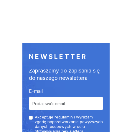
NEWSLETTER
Zapraszamy do zapisania się
do naszego newslettera
E-mail
Akceptuje
regulamin
i wyrażam
zgodę naprzetwarzanie powyższych
danych osobowych w celu
otrzymywania newslettera.