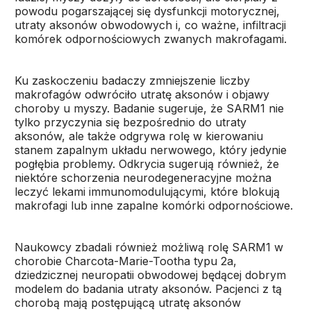
powodu pogarszającej się dysfunkcji motorycznej,
utraty aksonów obwodowych i, co ważne, infiltracji
komórek odpornościowych zwanych makrofagami.
Ku zaskoczeniu badaczy zmniejszenie liczby
makrofagów odwróciło utratę aksonów i objawy
choroby u myszy. Badanie sugeruje, że SARM1 nie
tylko przyczynia się bezpośrednio do utraty
aksonów, ale także odgrywa rolę w kierowaniu
stanem zapalnym układu nerwowego, który jedynie
pogłębia problemy. Odkrycia sugerują również, że
niektóre schorzenia neurodegeneracyjne można
leczyć lekami immunomodulującymi, które blokują
makrofagi lub inne zapalne komórki odpornościowe.
Naukowcy zbadali również możliwą rolę SARM1 w
chorobie Charcota-Marie-Tootha typu 2a,
dziedzicznej neuropatii obwodowej będącej dobrym
modelem do badania utraty aksonów. Pacjenci z tą
chorobą mają postępującą utratę aksonów