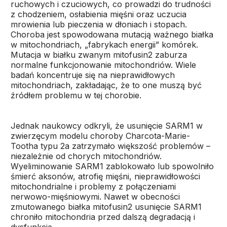
ruchowych i czuciowych, co prowadzi do trudności
z chodzeniem, osłabienia mięśni oraz uczucia
mrowienia lub pieczenia w dłoniach i stopach.
Choroba jest spowodowana mutacją ważnego białka
w mitochondriach, „fabrykach energii” komórek.
Mutacja w białku zwanym mitofusin2 zaburza
normalne funkcjonowanie mitochondriów. Wiele
badań koncentruje się na nieprawidłowych
mitochondriach, zakładając, że to one muszą być
źródłem problemu w tej chorobie.
Jednak naukowcy odkryli, że usunięcie SARM1 w
zwierzęcym modelu choroby Charcota-Marie-
Tootha typu 2a zatrzymało większość problemów –
niezależnie od chorych mitochondriów.
Wyeliminowanie SARM1 zablokowało lub spowolniło
śmierć aksonów, atrofię mięśni, nieprawidłowości
mitochondrialne i problemy z połączeniami
nerwowo-mięśniowymi. Nawet w obecności
zmutowanego białka mitofusin2 usunięcie SARM1
chroniło mitochondria przed dalszą degradacją i