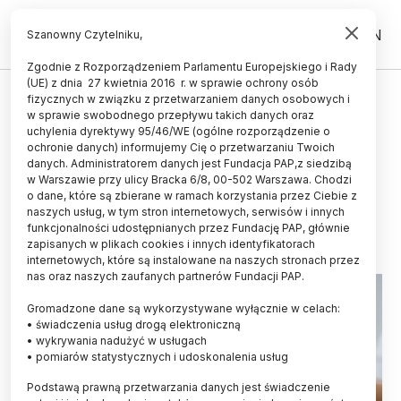
PL
EN
Szanowny Czytelniku,
Zgodnie z Rozporządzeniem Parlamentu Europejskiego i Rady
(UE) z dnia 27 kwietnia 2016 r. w sprawie ochrony osób
ŚWIAT
fizycznych w związku z przetwarzaniem danych osobowych i
w sprawie swobodnego przepływu takich danych oraz
Potencjalne nowe możliwości
uchylenia dyrektywy 95/46/WE (ogólne rozporządzenie o
leczenia chorób
ochronie danych) informujemy Cię o przetwarzaniu Twoich
danych. Administratorem danych jest Fundacja PAP,z siedzibą
neurodegeneracyjnych
w Warszawie przy ulicy Bracka 6/8, 00-502 Warszawa. Chodzi
o dane, które są zbierane w ramach korzystania przez Ciebie z
04.11.2022
aktualizacja: 04.11.2022
naszych usług, w tym stron internetowych, serwisów i innych
3 minuty czytania
funkcjonalności udostępnianych przez Fundację PAP, głównie
zapisanych w plikach cookies i innych identyfikatorach
internetowych, które są instalowane na naszych stronach przez
nas oraz naszych zaufanych partnerów Fundacji PAP.
Gromadzone dane są wykorzystywane wyłącznie w celach:
• świadczenia usług drogą elektroniczną
• wykrywania nadużyć w usługach
• pomiarów statystycznych i udoskonalenia usług
Podstawą prawną przetwarzania danych jest świadczenie