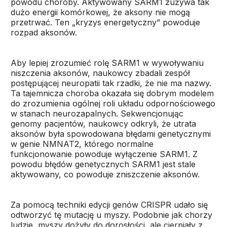
powodu choroby. Aktywowany SARM1 zużywa tak
dużo energii komórkowej, że aksony nie mogą
przetrwać. Ten „kryzys energetyczny” powoduje
rozpad aksonów.
Aby lepiej zrozumieć rolę SARM1 w wywoływaniu
niszczenia aksonów, naukowcy zbadali zespół
postępującej neuropatii tak rzadki, że nie ma nazwy.
Ta tajemnicza choroba okazała się dobrym modelem
do zrozumienia ogólnej roli układu odpornościowego
w stanach neurozapalnych. Sekwencjonując
genomy pacjentów, naukowcy odkryli, że utrata
aksonów była spowodowana błędami genetycznymi
w genie NMNAT2, którego normalne
funkcjonowanie powoduje wyłączenie SARM1. Z
powodu błędów genetycznych SARM1 jest stale
aktywowany, co powoduje zniszczenie aksonów.
Za pomocą techniki edycji genów CRISPR udało się
odtworzyć tę mutację u myszy. Podobnie jak chorzy
ludzie, myszy dożyły do dorosłości, ale cierpiały z