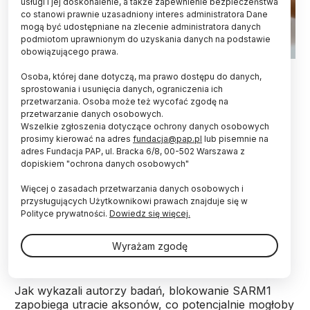
usługi i jej doskonalenie, a także zapewnienie bezpieczeństwa
co stanowi prawnie uzasadniony interes administratora Dane
mogą być udostępniane na zlecenie administratora danych
podmiotom uprawnionym do uzyskania danych na podstawie
obowiązującego prawa.
Fot. Adobe Stock
Osoba, której dane dotyczą, ma prawo dostępu do danych,
sprostowania i usunięcia danych, ograniczenia ich
Działając na cząsteczkę SARM1 można by
przetwarzania. Osoba może też wycofać zgodę na
potencjalnie leczyć choroby neurodegeneracyjne
przetwarzanie danych osobowych.
w rodzaju parkinsona i alzheimera – informuje
Wszelkie zgłoszenia dotyczące ochrony danych osobowych
„Journal of Clinical Investigation”.
prosimy kierować na adres
fundacja@pap.pl
lub pisemnie na
adres Fundacja PAP, ul. Bracka 6/8, 00-502 Warszawa z
dopiskiem "ochrona danych osobowych"
Badania nad SARM1 prowadzą naukowcy z
Więcej o zasadach przetwarzania danych osobowych i
Washington University School of Medicine w St.
przysługujących Użytkownikowi prawach znajduje się w
Louis (USA). Cząsteczka ta ma kluczowe znaczenie
Polityce prywatności.
Dowiedz się więcej.
dla obumierania aksonów, wypustek łączących
komórki nerwowe ze sobą oraz doprowadzających
Wyrażam zgodę
sygnały do mięśni czy gruczołów.
Jak wykazali autorzy badań, blokowanie SARM1
zapobiega utracie aksonów, co potencjalnie mogłoby