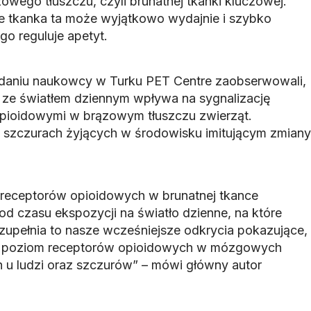
wego tłuszczu, czyli brunatnej tkanki kluczowej.
że tkanka ta może wyjątkowo wydajnie i szybko
go reguluje apetyt.
aniu naukowcy w Turku PET Centre zaobserwowali,
n ze światłem dziennym wpływa na sygnalizację
opioidowymi w brązowym tłuszczu zwierząt.
 szczurach żyjących w środowisku imitującym zmiany
 receptorów opioidowych w brunatnej tkance
od czasu ekspozycji na światło dzienne, na które
zupełnia to nasze wcześniejsze odkrycia pokazujące,
je poziom receptorów opioidowych w mózgowych
u ludzi oraz szczurów” – mówi główny autor