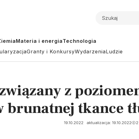
Ziemia
Materia i energia
Technologia
ularyzacja
Granty i Konkursy
Wydarzenia
Ludzie
 związany z poziom
 brunatnej tkance t
19.10.2022
aktualizacja: 19.10.2022
2