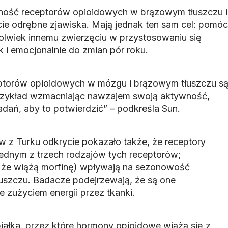
ność receptorów opioidowych w brązowym tłuszczu i
e odrębne zjawiska. Mają jednak ten sam cel: pomóc
olwiek innemu zwierzęciu w przystosowaniu się
ak i emocjonalnie do zmian pór roku.
torów opioidowych w mózgu i brązowym tłuszczu s
rzykład wzmacniając nawzajem swoją aktywność,
adań, aby to potwierdzić” – podkreśla Sun.
z Turku odkrycie pokazało także, że receptory
ednym z trzech rodzajów tych receptorów;
, że wiążą morfinę) wpływają na sezonowość
uszczu. Badacze podejrzewają, że są one
 zużyciem energii przez tkanki.
iałka, przez które hormony opioidowe wiążą się z