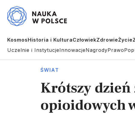
Kosmos
Historia i Kultura
Człowiek
Zdrowie
Życie
Uczelnie i Instytucje
Innowacje
Nagrody
Prawo
Pop
ŚWIAT
Krótszy dzień
opioidowych w