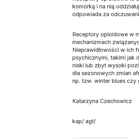
komórką i na nią oddziału
odpowiada za odczuwanie 
Receptory opioidowe w 
mechanizmach związanych 
Nieprawidłowości w ich f
psychicznymi, takimi jak 
niski lub zbyt wysoki p
dla sezonowych zmian afe
np. tzw. winter blues cz
Katarzyna Czechowicz
kap/ agt/