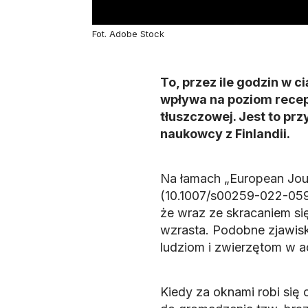
Fot. Adobe Stock
To, przez ile godzin w 
wpływa na poziom recep
tłuszczowej. Jest to prz
naukowcy z Finlandii.
Na łamach „European Jour
(10.1007/s00259-022-0596
że wraz ze skracaniem s
wzrasta. Podobne zjawis
ludziom i zwierzętom w ad
Kiedy za oknami robi się c