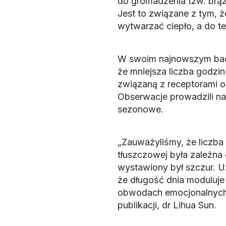
do gromadzenia tzw. brązo
Jest to związane z tym, 
wytwarzać ciepło, a do te
W swoim najnowszym bad
że mniejsza liczba godzi
związaną z receptorami 
Obserwacje prowadzili na
sezonowe.
„Zauważyliśmy, że liczba
tłuszczowej była zależna 
wystawiony był szczur. U
że długość dnia modulu
obwodach emocjonalnych 
publikacji, dr Lihua Sun.