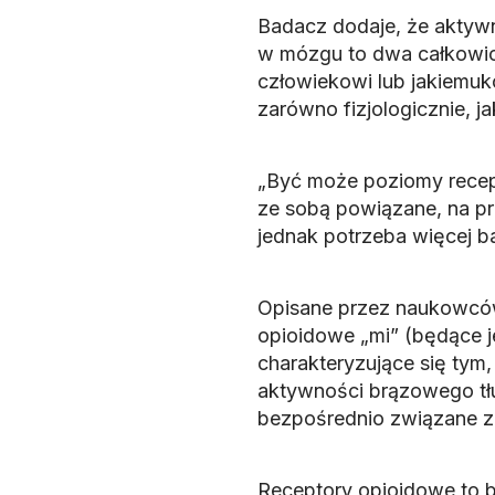
Badacz dodaje, że aktyw
w mózgu to dwa całkowici
człowiekowi lub jakiemuk
zarówno fizjologicznie, j
„Być może poziomy recep
ze sobą powiązane, na p
jednak potrzeba więcej b
Opisane przez naukowców 
opioidowe „mi” (będące j
charakteryzujące się tym
aktywności brązowego tł
bezpośrednio związane ze
Receptory opioidowe to b