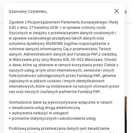
PL
EN
Szanowny Czytelniku,
Zgodnie z Rozporządzeniem Parlamentu Europejskiego i Rady
(UE) z dnia 27 kwietnia 2016 r. w sprawie ochrony osób
ŻYCIE
fizycznych w związku z przetwarzaniem danych osobowych i
w sprawie swobodnego przepływu takich danych oraz
Prof. Jemielity: "chemia klik"
uchylenia dyrektywy 95/46/WE (ogólne rozporządzenie o
rewolucjonizuje nauki
ochronie danych) informujemy Cię o przetwarzaniu Twoich
danych. Administratorem danych jest Fundacja PAP,z siedzibą
przyrodnicze
w Warszawie przy ulicy Bracka 6/8, 00-502 Warszawa. Chodzi
o dane, które są zbierane w ramach korzystania przez Ciebie z
KAROLINA DUSZCZYK
naszych usług, w tym stron internetowych, serwisów i innych
05.10.2022
aktualizacja: 06.10.2022
funkcjonalności udostępnianych przez Fundację PAP, głównie
3 minuty czytania
zapisanych w plikach cookies i innych identyfikatorach
internetowych, które są instalowane na naszych stronach przez
nas oraz naszych zaufanych partnerów Fundacji PAP.
Gromadzone dane są wykorzystywane wyłącznie w celach:
• świadczenia usług drogą elektroniczną
• wykrywania nadużyć w usługach
• pomiarów statystycznych i udoskonalenia usług
Podstawą prawną przetwarzania danych jest świadczenie