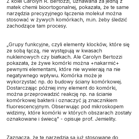
Z kolei Carolyn R. Bertozzi, uznawana za jedną z
matek chemii bioortogonalnej, pokazała, że te same
narzędzia precyzyjnego łączenia molekuł można
stosować w żywych komórkach, m.in. żeby śledzić
zachodzące tam procesy.
„Grupy funkcyjne, czyli elementy klocków, które się
ze sobą łączą, nie występują w kwasach
nukleinowych czy białkach. Ale Carolyn Bertozzi
pokazała, że żywe komórki można +nakarmić+
pewnymi elementami, które nie wywierają na nie
negatywnego wpływu. Komórka może je
wykorzystać np. do budowy ściany komórkowej.
Dostarczając później inny element do komórki,
można przeprowadzić reakcję np. na ścianie
komórkowej bakterii i oznaczyć ją znacznikiem
fluorescencyjnym. Obserwując pod mikroskopem
widzimy, które komórki w których obszarach zostały
oznakowane i świecą” - opisuje prof. Jemielity.
Zaznacza, że te narzędzia są już stosowane do