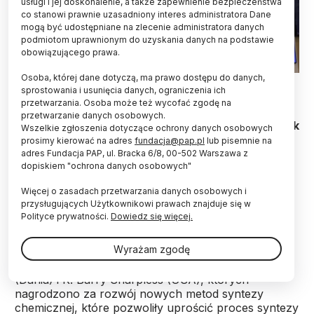
usługi i jej doskonalenie, a także zapewnienie bezpieczeństwa
co stanowi prawnie uzasadniony interes administratora Dane
mogą być udostępniane na zlecenie administratora danych
podmiotom uprawnionym do uzyskania danych na podstawie
obowiązującego prawa.
Osoba, której dane dotyczą, ma prawo dostępu do danych,
EPA/Christine Olsson 05.10.2022
sprostowania i usunięcia danych, ograniczenia ich
przetwarzania. Osoba może też wycofać zgodę na
Nazwa "chemia klik" nawiązuje do dźwięku
przetwarzanie danych osobowych.
wydawanego przez łączące się ze sobą klocki – tak
Wszelkie zgłoszenia dotyczące ochrony danych osobowych
w prosty sposób można budować złożone
prosimy kierować na adres
fundacja@pap.pl
lub pisemnie na
molekuły dzięki odkryciom noblistów. Chemia
adres Fundacja PAP, ul. Bracka 6/8, 00-502 Warszawa z
dopiskiem "ochrona danych osobowych"
bioortogonalna poprzez takie połączenia
wewnątrz żywych komórek pozwala tworzyć leki,
Więcej o zasadach przetwarzania danych osobowych i
testy diagnostyczne czy terapie celowane –
przysługujących Użytkownikowi prawach znajduje się w
tłumaczy prof. Jacek Jemielity z UW.
Polityce prywatności.
Dowiedz się więcej.
Wyrażam zgodę
Laureatami tegorocznej Nagrody Nobla z chemii
zostali Carolyn R. Bertozzi (USA), Morten Meldal
(Dania) i K. Barry Sharpless (USA), których
nagrodzono za rozwój nowych metod syntezy
chemicznej, które pozwoliły uprościć proces syntezy