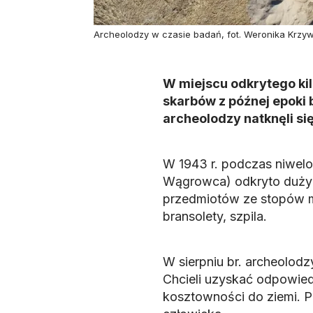
Archeolodzy w czasie badań, fot. Weronika Krzy
W miejscu odkrytego kil
skarbów z późnej epoki 
archeolodzy natknęli się
W 1943 r. podczas niwel
Wągrowca) odkryto duży sk
przedmiotów ze stopów mie
bransolety, szpila.
W sierpniu br. archeolodz
Chcieli uzyskać odpowiedź
kosztowności do ziemi. 