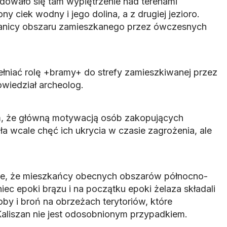
jdowało się tam wypiętrzenie nad terenami
ny ciek wodny i jego dolina, a z drugiej jezioro.
ranicy obszaru zamieszkanego przez ówczesnych
łniać rolę +bramy+ do strefy zamieszkiwanej przez
owiedział archeolog.
m, że główną motywacją osób zakopujących
ła wcale chęć ich ukrycia w czasie zagrożenia, ale
je, że mieszkańcy obecnych obszarów północno-
iec epoki brązu i na początku epoki żelaza składali
by i broń na obrzeżach terytoriów, które
Kaliszan nie jest odosobnionym przypadkiem.