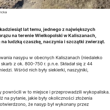
wicka
kadziesiąt lat temu, jednego z największych
brązu na terenie Wielkopolski w Kaliszanach,
 na ludzką czaszkę, naczynia i szczątki zwierząt.
owania nasypu w obecnych Kaliszanach (niedaleko
arb z ok. 800-750 r. p.n.e. Składał się z 44
dzi. Wśród nich były siekierki, naszyjniki,
y powrócili w to miejsce i przeprowadzili wykopaliska.
 na pytanie, jakie były okoliczności złożenia
Potwierdzono, że nasyp był wykonany przez