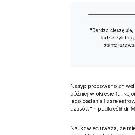
"Bardzo cieszę się
ludzie żyli tuta
zainteresowan
Nasyp próbowano zniwelow
później w okresie funkcj
jego badania i zarejestro
czasów" - podkreślił dr M
Naukowiec uważa, że miej