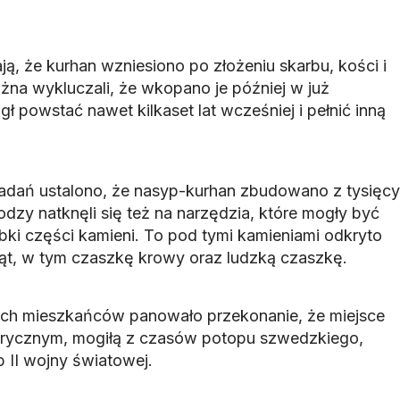
ą, że kurhan wzniesiono po złożeniu skarbu, kości i
żna wykluczali, że wkopano je później w już
gł powstać nawet kilkaset lat wcześniej i pełnić inną
adań ustalono, że nasyp-kurhan zbudowano z tysięcy
odzy natknęli się też na narzędzia, które mogły być
i części kamieni. To pod tymi kamieniami odkryto
ząt, w tym czaszkę krowy oraz ludzką czaszkę.
ych mieszkańców panowało przekonanie, że miejsce
erycznym, mogiłą z czasów potopu szwedzkiego,
 II wojny światowej.