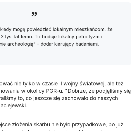
, kiedy mogę powiedzieć lokalnym mieszkańcom, że
j 3 tys. lat temu. To buduje lokalny patriotyzm i
ie archeologią” – dodał kierujący badaniami.
ać nie tylko w czasie II wojny światowej, ale też
onowania w okolicy PGR-u. "Dobrze, że podjęliśmy się
waliśmy to, co jeszcze się zachowało do naszych
aciejewski.
sce złożenia skarbu nie było przypadkowe, bo już