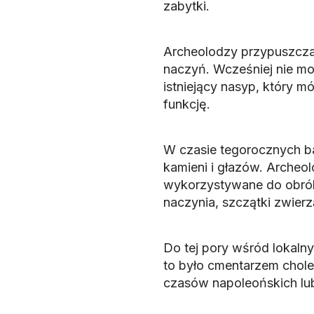
zabytki.
Archeolodzy przypuszczaj
naczyń. Wcześniej nie mo
istniejący nasyp, który mó
funkcję.
W czasie tegorocznych b
kamieni i głazów. Archeol
wykorzystywane do obróbk
naczynia, szczątki zwier
Do tej pory wśród lokaln
to było cmentarzem chol
czasów napoleońskich lub