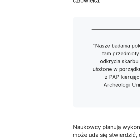
człowieka.
"Nasze badania poka
tam przedmioty 
odkrycia skarbu 
ułożone w porządku
z PAP kierując
Archeologii Uni
Naukowcy planują wykona
może uda się stwierdzić, 