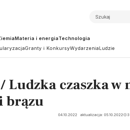
Ziemia
Materia i energia
Technologia
ularyzacja
Granty i Konkursy
Wydarzenia
Ludzie
/ Ludzka czaszka w 
i brązu
04.10.2022
aktualizacja: 05.10.2022
3