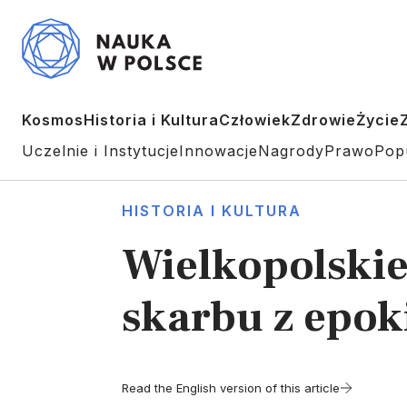
Kosmos
Historia i Kultura
Człowiek
Zdrowie
Życie
Uczelnie i Instytucje
Innowacje
Nagrody
Prawo
Pop
HISTORIA I KULTURA
Wielkopolskie
skarbu z epok
Read the English version of this article