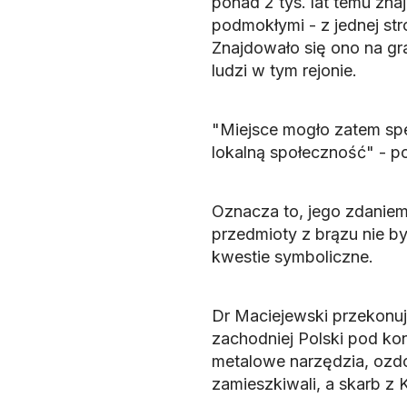
ponad 2 tys. lat temu zna
podmokłymi - z jednej stro
Znajdowało się ono na g
ludzi w tym rejonie.
"Miejsce mogło zatem spe
lokalną społeczność" - p
Oznacza to, jego zdanie
przedmioty z brązu nie by
kwestie symboliczne.
Dr Maciejewski przekonu
zachodniej Polski pod kon
metalowe narzędzia, ozdo
zamieszkiwali, a skarb z 