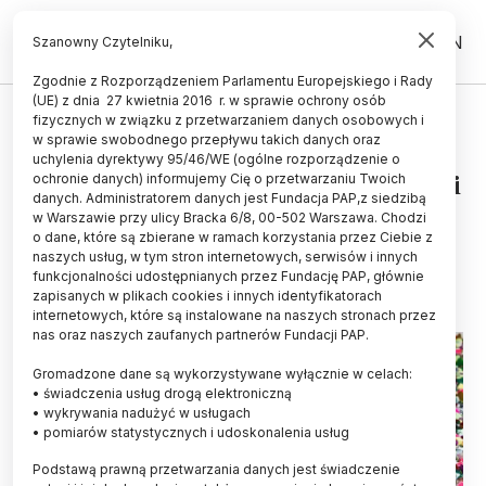
PL
EN
Szanowny Czytelniku,
Zgodnie z Rozporządzeniem Parlamentu Europejskiego i Rady
(UE) z dnia 27 kwietnia 2016 r. w sprawie ochrony osób
ŚWIAT
fizycznych w związku z przetwarzaniem danych osobowych i
w sprawie swobodnego przepływu takich danych oraz
Nanoplastik wędruje w górę
uchylenia dyrektywy 95/46/WE (ogólne rozporządzenie o
łańcucha pokarmowego - wykazali
ochronie danych) informujemy Cię o przetwarzaniu Twoich
danych. Administratorem danych jest Fundacja PAP,z siedzibą
badacze
w Warszawie przy ulicy Bracka 6/8, 00-502 Warszawa. Chodzi
o dane, które są zbierane w ramach korzystania przez Ciebie z
22.09.2022
aktualizacja: 22.09.2022
naszych usług, w tym stron internetowych, serwisów i innych
2 minuty czytania
funkcjonalności udostępnianych przez Fundację PAP, głównie
zapisanych w plikach cookies i innych identyfikatorach
internetowych, które są instalowane na naszych stronach przez
nas oraz naszych zaufanych partnerów Fundacji PAP.
Gromadzone dane są wykorzystywane wyłącznie w celach:
• świadczenia usług drogą elektroniczną
• wykrywania nadużyć w usługach
• pomiarów statystycznych i udoskonalenia usług
Podstawą prawną przetwarzania danych jest świadczenie