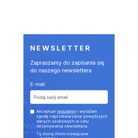
NEWSLETTER
Zapraszamy do zapisania się
do naszego newslettera
E-mail
Akceptuje
regulamin
i wyrażam
zgodę naprzetwarzanie powyższych
danych osobowych w celu
otrzymywania newslettera.