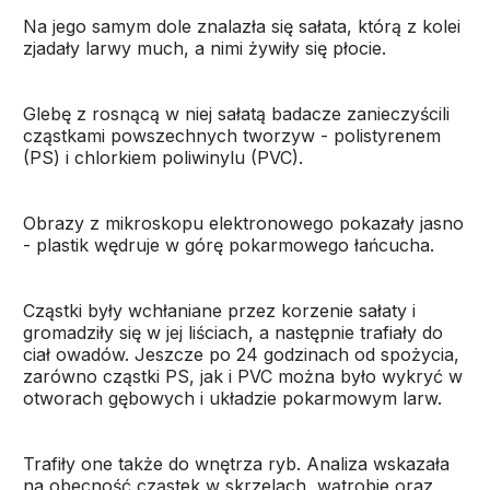
Na jego samym dole znalazła się sałata, którą z kolei
zjadały larwy much, a nimi żywiły się płocie.
Glebę z rosnącą w niej sałatą badacze zanieczyścili
cząstkami powszechnych tworzyw - polistyrenem
(PS) i chlorkiem poliwinylu (PVC).
Obrazy z mikroskopu elektronowego pokazały jasno
- plastik wędruje w górę pokarmowego łańcucha.
Cząstki były wchłaniane przez korzenie sałaty i
gromadziły się w jej liściach, a następnie trafiały do
ciał owadów. Jeszcze po 24 godzinach od spożycia,
zarówno cząstki PS, jak i PVC można było wykryć w
otworach gębowych i układzie pokarmowym larw.
Trafiły one także do wnętrza ryb. Analiza wskazała
na obecność cząstek w skrzelach, wątrobie oraz