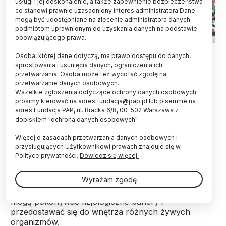
usługi i jej doskonalenie, a także zapewnienie bezpieczeństwa
co stanowi prawnie uzasadniony interes administratora Dane
mogą być udostępniane na zlecenie administratora danych
podmiotom uprawnionym do uzyskania danych na podstawie
obowiązującego prawa.
Fot. Adobe Stock
Osoba, której dane dotyczą, ma prawo dostępu do danych,
sprostowania i usunięcia danych, ograniczenia ich
Jak wykazał eksperyment przeprowadzony przez
przetwarzania. Osoba może też wycofać zgodę na
badaczy z Finlandii, obecny w glebie nanoplastik
przetwarzanie danych osobowych.
wędruje w górę łańcucha pokarmowego - sałata
Wszelkie zgłoszenia dotyczące ochrony danych osobowych
pobierała cząstki nanoplastiku z gleby,
prosimy kierować na adres
fundacja@pap.pl
lub pisemnie na
przekazywała je zjadającym ją owadom, a te -
adres Fundacja PAP, ul. Bracka 6/8, 00-502 Warszawa z
dopiskiem "ochrona danych osobowych"
konsumującym je rybom. Wyniki sugerują
potencjalne zagrożenie dla zdrowia ludzi.
Więcej o zasadach przetwarzania danych osobowych i
przysługujących Użytkownikowi prawach znajduje się w
Polityce prywatności.
Dowiedz się więcej.
Odkąd naukowcy zorientowali się, że masowo
zalegający w środowisku plastik rozpada się na
Wyrażam zgodę
coraz mniejsze mikro- i nanocząstki, rosną obawy,
że ze względu na mikroskopijne rozmiary, cząstki te
mogą pokonywać fizjologiczne bariery i
przedostawać się do wnętrza różnych żywych
organizmów.