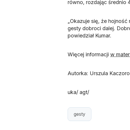
równo, rozdając średnio
„Okazuje się, że hojność
gesty dobroci dalej. Dobr
powiedział Kumar.
Więcej informacji
w mater
Autorka: Urszula Kaczor
uka/ agt/
gesty