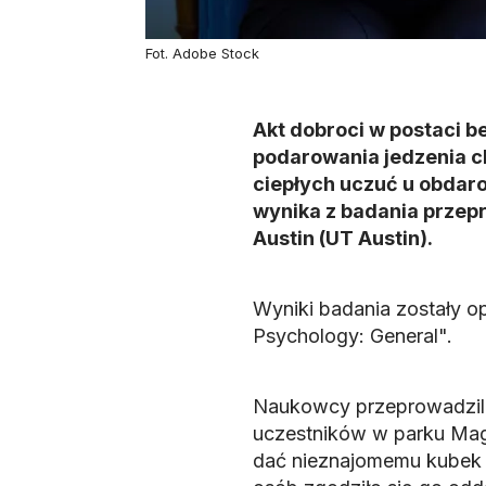
Fot. Adobe Stock
Akt dobroci w postaci b
podarowania jedzenia c
ciepłych uczuć u obdaro
wynika z badania prze
Austin (UT Austin).
Wyniki badania zostały o
Psychology: General".
Naukowcy przeprowadzili 
uczestników w parku Mag
dać nieznajomemu kubek g