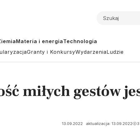
Ziemia
Materia i energia
Technologia
ularyzacja
Granty i Konkursy
Wydarzenia
Ludzie
ość miłych gestów je
13.09.2022
aktualizacja: 13.09.2022
3