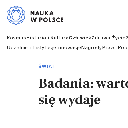
Kosmos
Historia i Kultura
Człowiek
Zdrowie
Życie
Uczelnie i Instytucje
Innowacje
Nagrody
Prawo
Pop
ŚWIAT
Badania: wart
się wydaje