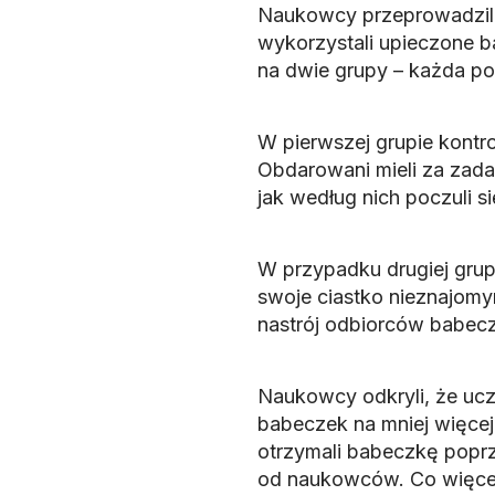
Naukowcy przeprowadzili
wykorzystali upieczone ba
na dwie grupy – każda po
W pierwszej grupie kontr
Obdarowani mieli za zadan
jak według nich poczuli s
W przypadku drugiej gru
swoje ciastko nieznajomym
nastrój odbiorców babec
Naukowcy odkryli, że ucz
babeczek na mniej więcej
otrzymali babeczkę popr
od naukowców. Co więcej,