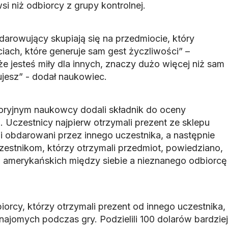
si niż odbiorcy z grupy kontrolnej.
darowujący skupiają się na przedmiocie, który
ciach, które generuje sam gest życzliwości” –
że jesteś miły dla innych, znaczy dużo więcej niż sam
ujesz” - dodał naukowiec.
oryjnym naukowcy dodali składnik do oceny
 Uczestnicy najpierw otrzymali prezent ze sklepu
li obdarowani przez innego uczestnika, a następnie
zestnikom, którzy otrzymali przedmiot, powiedziano,
ów amerykańskich między siebie a nieznanego odbiorcę
orcy, którzy otrzymali prezent od innego uczestnika,
eznajomych podczas gry. Podzielili 100 dolarów bardziej