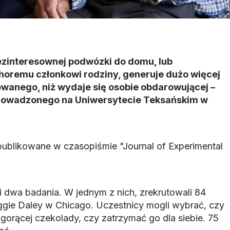
ezinteresownej podwózki do domu, lub
horemu członkowi rodziny, generuje dużo więcej
wanego, niż wydaje się osobie obdarowującej –
prowadzonego na Uniwersytecie Teksańskim w
publikowane w czasopiśmie "Journal of Experimental
dwa badania. W jednym z nich, zrekrutowali 84
gie Daley w Chicago. Uczestnicy mogli wybrać, czy
orącej czekolady, czy zatrzymać go dla siebie. 75