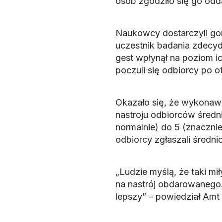
osób zgodziło się go odd
Naukowcy dostarczyli gor
uczestnik badania zdecydo
gest wpłynął na poziom i
poczuli się odbiorcy po o
Okazało się, że wykonawc
nastroju odbiorców średni
normalnie) do 5 (znaczni
odbiorcy zgłaszali średnio
„Ludzie myślą, że taki mi
na nastrój obdarowanego
lepszy” – powiedział Amt