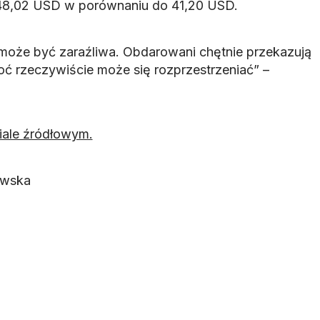
 48,02 USD w porównaniu do 41,20 USD.
 może być zaraźliwa. Obdarowani chętnie przekazują
oć rzeczywiście może się rozprzestrzeniać” –
iale źródłowym.
owska