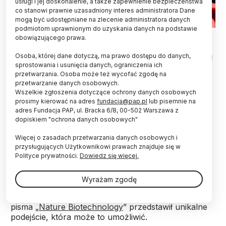
usługi i jej doskonalenie, a także zapewnienie bezpieczeństwa
co stanowi prawnie uzasadniony interes administratora Dane
mogą być udostępniane na zlecenie administratora danych
podmiotom uprawnionym do uzyskania danych na podstawie
Adobe Stock
obowiązującego prawa.
Naukowcy z Izraela zaprezentowali metodę, którą
Osoba, której dane dotyczą, ma prawo dostępu do danych,
ich zdaniem można będzie leczyć AIDS jednym
sprostowania i usunięcia danych, ograniczenia ich
przetwarzania. Osoba może też wycofać zgodę na
zastrzykiem, a także prowadzić szczepienia
przetwarzanie danych osobowych.
przeciw tej chorobie. Terapia ma się
Wszelkie zgłoszenia dotyczące ochrony danych osobowych
dostosowywać do wirusa nawet, gdy będzie on
prosimy kierować na adres
fundacja@pap.pl
lub pisemnie na
mutował.
adres Fundacja PAP, ul. Bracka 6/8, 00-502 Warszawa z
dopiskiem "ochrona danych osobowych"
Dzięki nowym, istniejącym już lekom AIDS udało się
Więcej o zasadach przetwarzania danych osobowych i
zmienić z choroby śmiertelnej w przewlekłą. Nadal
przysługujących Użytkownikowi prawach znajduje się w
jednak brakuje sposobu na to, aby pacjentów dało
Polityce prywatności.
Dowiedz się więcej.
się całkowicie wyleczyć.
Wyrażam zgodę
Zespół z Uniwersytetu w Tel Awiwie na łamach
pisma „
Nature Biotechnology
” przedstawił unikalne
podejście, która może to umożliwić.