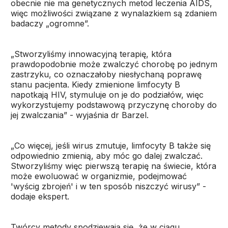
obecnie nie ma genetycznych metod leczenia AIDS,
więc możliwości związane z wynalazkiem są zdaniem
badaczy „ogromne”.
„Stworzyliśmy innowacyjną terapię, która
prawdopodobnie może zwalczyć chorobę po jednym
zastrzyku, co oznaczałoby niesłychaną poprawę
stanu pacjenta. Kiedy zmienione limfocyty B
napotkają HIV, stymuluje on je do podziałów, więc
wykorzystujemy podstawową przyczynę choroby do
jej zwalczania” - wyjaśnia dr Barzel.
„Co więcej, jeśli wirus zmutuje, limfocyty B także się
odpowiednio zmienią, aby móc go dalej zwalczać.
Stworzyliśmy więc pierwszą terapię na świecie, która
może ewoluować w organizmie, podejmować
'wyścig zbrojeń' i w ten sposób niszczyć wirusy” -
dodaje ekspert.
Twórcy metody spodziewają się, że w ciągu