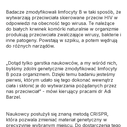
Badacze zmodyfikowali limfocyty B w taki sposób, że
wytwarzają przeciwciała skierowane przeciw HIV w
odpowiedzi na obecność tego wirusa. Te należące
do białych krwinek komórki naturalnie w organizmie
produkują przeciwciała zwalczające wirusy, bakterie i
inne patogeny. Powstają w szpiku, a potem wędrują
do różnych narządów.
„Dotąd tylko garstka naukowców, a my wśród nich,
byliśmy zdolni genetycznie zmodyfikować limfocyty
B poza organizmem. Dzięki temu badaniu jesteśmy
pierwsi, którym udało się tego dokonać wewnątrz
ciała i skłonić je do wytwarzania pożądanych przez
nas przeciwciał” - mówi kierujący pracami dr Adi
Barzel.
Naukowcy posłużyli się znaną metodą CRISPR,
która pozwala zmieniać materiał genetyczny w
precyzyjnie wybranym miejscu. Do dostarczenia tego