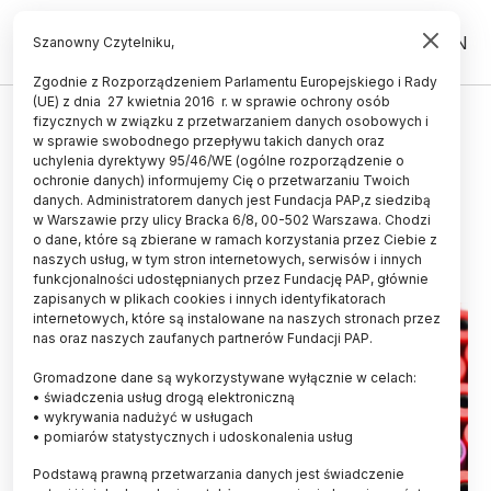
PL
EN
Szanowny Czytelniku,
Zgodnie z Rozporządzeniem Parlamentu Europejskiego i Rady
(UE) z dnia 27 kwietnia 2016 r. w sprawie ochrony osób
ŚWIAT
fizycznych w związku z przetwarzaniem danych osobowych i
w sprawie swobodnego przepływu takich danych oraz
Szansa na lek na AIDS w jednym
uchylenia dyrektywy 95/46/WE (ogólne rozporządzenie o
zastrzyku
ochronie danych) informujemy Cię o przetwarzaniu Twoich
danych. Administratorem danych jest Fundacja PAP,z siedzibą
w Warszawie przy ulicy Bracka 6/8, 00-502 Warszawa. Chodzi
17.06.2022
aktualizacja: 17.06.2022
o dane, które są zbierane w ramach korzystania przez Ciebie z
2 minuty czytania
naszych usług, w tym stron internetowych, serwisów i innych
funkcjonalności udostępnianych przez Fundację PAP, głównie
zapisanych w plikach cookies i innych identyfikatorach
internetowych, które są instalowane na naszych stronach przez
nas oraz naszych zaufanych partnerów Fundacji PAP.
Gromadzone dane są wykorzystywane wyłącznie w celach:
• świadczenia usług drogą elektroniczną
• wykrywania nadużyć w usługach
• pomiarów statystycznych i udoskonalenia usług
Podstawą prawną przetwarzania danych jest świadczenie