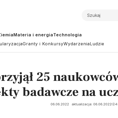
Ziemia
Materia i energia
Technologia
ularyzacja
Granty i Konkursy
Wydarzenia
Ludzie
zyjął 25 naukowców
ekty badawcze na ucz
06.06.2022
aktualizacja: 06.06.2022
4