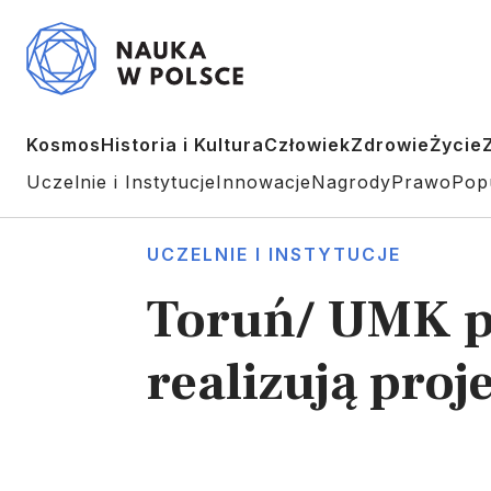
Kosmos
Historia i Kultura
Człowiek
Zdrowie
Życie
Uczelnie i Instytucje
Innowacje
Nagrody
Prawo
Pop
UCZELNIE I INSTYTUCJE
Toruń/ UMK pr
realizują proj