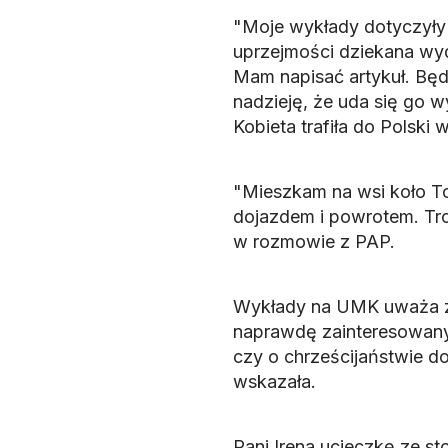
"Moje wykłady dotyczyły w
uprzejmości dziekana wydz
Mam napisać artykuł. Będz
nadzieję, że uda się go 
Kobieta trafiła do Polski 
"Mieszkam na wsi koło To
dojazdem i powrotem. Tro
w rozmowie z PAP.
Wykłady na UMK uważa za
naprawdę zainteresowanyc
czy o chrześcijaństwie do
wskazała.
Pani Irena ucieczkę ze st