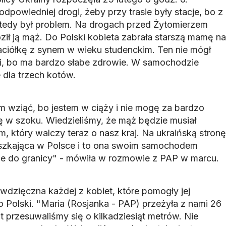
dpowiedniej drogi, żeby przy trasie były stacje, bo z
tedy był problem. Na drogach przed Żytomierzem
ził ją mąż. Do Polski kobieta zabrała starszą mamę na
aciółkę z synem w wieku studenckim. Ten nie mógł
ii, bo ma bardzo słabe zdrowie. W samochodzie
e dla trzech kotów.
m wziąć, bo jestem w ciąży i nie mogę za bardzo
 w szoku. Wiedzieliśmy, że mąż będzie musiał
, który walczy teraz o nasz kraj. Na ukraińską stronę
eszkająca w Polsce i to ona swoim samochodem
ie do granicy" - mówiła w rozmowie z PAP w marcu.
 wdzięczna każdej z kobiet, które pomogły jej
 Polski. "Maria (Rosjanka - PAP) przeżyła z nami 26
t przesuwaliśmy się o kilkadziesiąt metrów. Nie