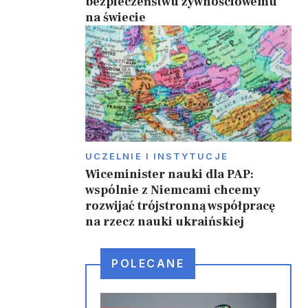
bezpieczeństwu żywnościowemu
na świecie
UCZELNIE I INSTYTUCJE
Wiceminister nauki dla PAP:
wspólnie z Niemcami chcemy
rozwijać trójstronną współpracę
na rzecz nauki ukraińskiej
POLECANE