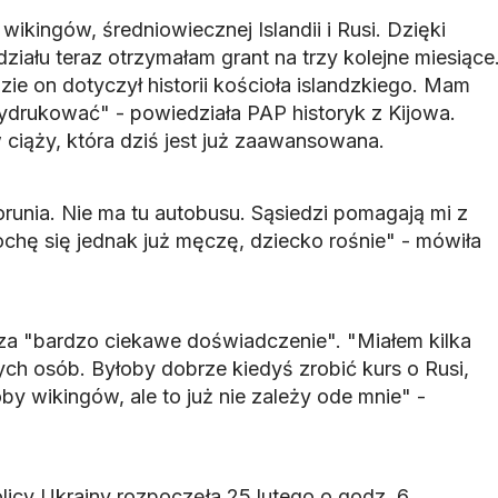
ikingów, średniowiecznej Islandii i Rusi. Dzięki
iału teraz otrzymałam grant na trzy kolejne miesiące
ie on dotyczył historii kościoła islandzkiego. Mam
wydrukować" - powiedziała PAP historyk z Kijowa.
w ciąży, która dziś jest już zaawansowana.
runia. Nie ma tu autobusu. Sąsiedzi pomagają mi z
chę się jednak już męczę, dziecko rośnie" - mówiła
 "bardzo ciekawe doświadczenie". "Miałem kilka
h osób. Byłoby dobrze kiedyś zrobić kurs o Rusi,
by wikingów, ale to już nie zależy ode mnie" -
olicy Ukrainy rozpoczęła 25 lutego o godz. 6.