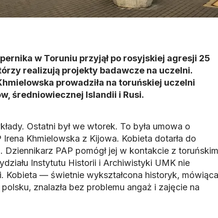
ernika w Toruniu przyjął po rosyjskiej agresji 25
órzy realizują projekty badawcze na uczelni.
 Khmielowska prowadziła na toruńskiej uczelni
, średniowiecznej Islandii i Rusi.
łady. Ostatni był we wtorek. To była umowa o
 Irena Khmielowska z Kijowa. Kobieta dotarła do
. Dziennikarz PAP pomógł jej w kontakcie z toruński
ziału Instytutu Historii i Archiwistyki UMK nie
li. Kobieta — świetnie wykształcona historyk, mówiąc
o polsku, znalazła bez problemu angaż i zajęcie na