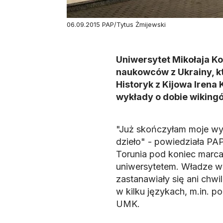
06.09.2015 PAP/Tytus Żmijewski
Uniwersytet Mikołaja Kop
naukowców z Ukrainy, kt
Historyk z Kijowa Irena
wykłady o dobie wikingów
"Już skończyłam moje wyk
dzieło" - powiedziała PAP
Torunia pod koniec marca
uniwersytetem. Władze wyd
zastanawiały się ani chwi
w kilku językach, m.in. p
UMK.