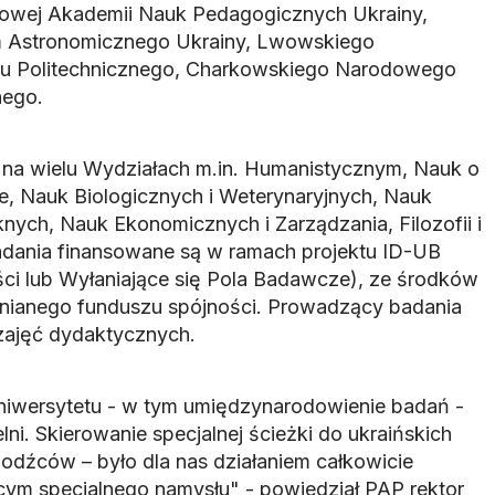
dowej Akademii Nauk Pedagogicznych Ukrainy,
 Astronomicznego Ukrainy, Lwowskiego
u Politechnicznego, Charkowskiego Narodowego
nego.
 na wielu Wydziałach m.in. Humanistycznym, Nauk o
ie, Nauk Biologicznych i Weterynaryjnych, Nauk
nych, Nauk Ekonomicznych i Zarządzania, Filozofii i
adania finansowane są w ramach projektu ID-UB
ci lub Wyłaniające się Pola Badawcze), ze środków
lnianego funduszu spójności. Prowadzący badania
ajęć dydaktycznych.
iwersytetu - w tym umiędzynarodowienie badań -
lni. Skierowanie specjalnej ścieżki do ukraińskich
dźców – było dla nas działaniem całkowicie
ym specjalnego namysłu" - powiedział PAP rektor