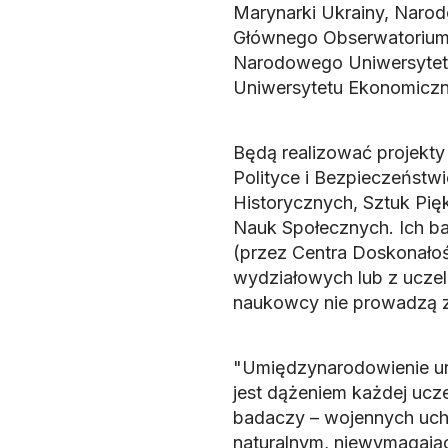
Marynarki Ukrainy, Naro
Głównego Obserwatorium
Narodowego Uniwersytet
Uniwersytetu Ekonomicz
Będą realizować projekty
Polityce i Bezpieczeństw
Historycznych, Sztuk Pięk
Nauk Społecznych. Ich b
(przez Centra Doskonałoś
wydziałowych lub z ucze
naukowcy nie prowadzą z
"Umiędzynarodowienie un
jest dążeniem każdej ucze
badaczy – wojennych ucho
naturalnym, niewymagając