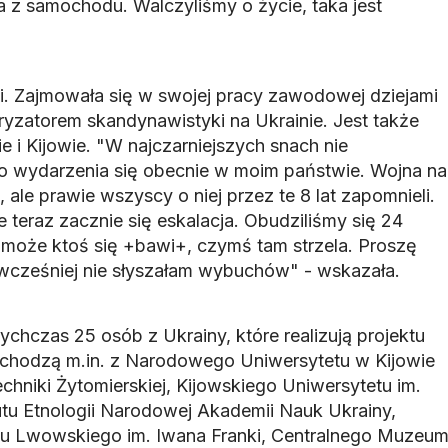
z samochodu. Walczyliśmy o życie, taka jest
rii. Zajmowała się w swojej pracy zawodowej dziejami
ryzatorem skandynawistyki na Ukrainie. Jest także
 i Kijowie. "W najczarniejszych snach nie
o wydarzenia się obecnie w moim państwie. Wojna na
 ale prawie wszyscy o niej przez te 8 lat zapomnieli.
e teraz zacznie się eskalacja. Obudziliśmy się 24
e może ktoś się +bawi+, czymś tam strzela. Proszę
 wcześniej nie słyszałam wybuchów" - wskazała.
chczas 25 osób z Ukrainy, które realizują projektu
hodzą m.in. z Narodowego Uniwersytetu w Kijowie
chniki Żytomierskiej, Kijowskiego Uniwersytetu im.
utu Etnologii Narodowej Akademii Nauk Ukrainy,
 Lwowskiego im. Iwana Franki, Centralnego Muzeu