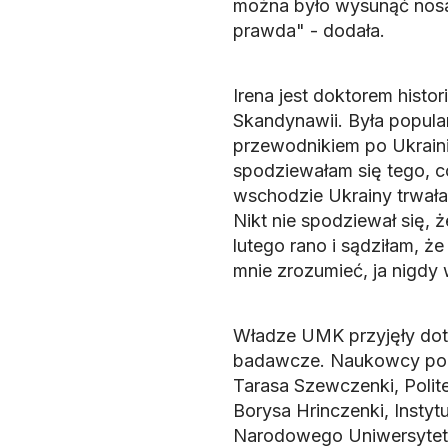
można było wysunąć nosa 
prawda" - dodała.
Irena jest doktorem histo
Skandynawii. Była popula
przewodnikiem po Ukrainie
spodziewałam się tego, c
wschodzie Ukrainy trwała,
Nikt nie spodziewał się, ż
lutego rano i sądziłam, ż
mnie zrozumieć, ja nigdy
Władze UMK przyjęły doty
badawcze. Naukowcy poc
Tarasa Szewczenki, Polite
Borysa Hrinczenki, Instyt
Narodowego Uniwersytetu