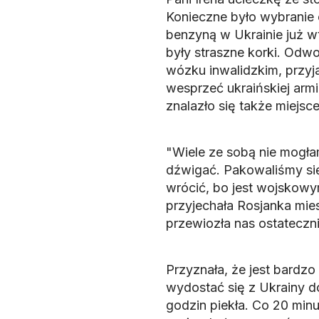
Konieczne było wybranie o
benzyną w Ukrainie już w
były straszne korki. Odwo
wózku inwalidzkim, przyj
wesprzeć ukraińskiej arm
znalazło się także miejsc
"Wiele ze sobą nie mogła
dźwigać. Pakowaliśmy się
wrócić, bo jest wojskowym
przyjechała Rosjanka mi
przewiozła nas ostateczn
Przyznała, że jest bardzo
wydostać się z Ukrainy do
godzin piekła. Co 20 minu