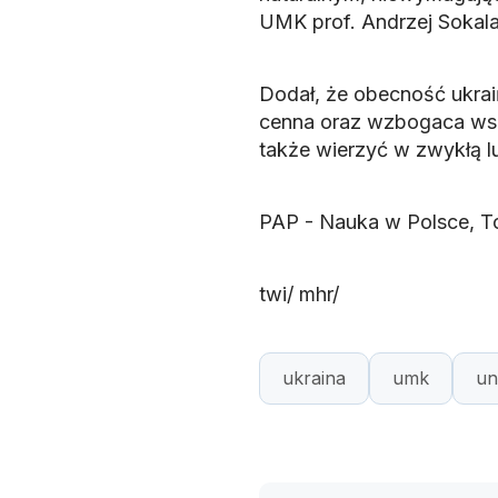
UMK prof. Andrzej Sokala
Dodał, że obecność ukrai
cenna oraz wzbogaca wszy
także wierzyć w zwykłą lu
PAP - Nauka w Polsce, T
twi/ mhr/
ukraina
umk
un