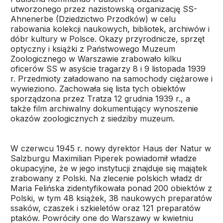
utworzonego przez nazistowską organizację SS-
Ahnenerbe (Dziedzictwo Przodków) w celu
rabowania kolekcji naukowych, bibliotek, archiwów i
dóbr kultury w Polsce. Okazy przyrodnicze, sprzęt
optyczny i książki z Państwowego Muzeum
Zoologicznego w Warszawie zrabowało kilku
oficerów SS w asyście tragarzy 8 i 9 listopada 1939
r. Przedmioty załadowano na samochody ciężarowe i
wywieziono. Zachowała się lista tych obiektów
sporządzona przez Tratza 12 grudnia 1939 r., a
także film archiwalny dokumentujący wynoszenie
okazów zoologicznych z siedziby muzeum.
W czerwcu 1945 r. nowy dyrektor Haus der Natur w
Salzburgu Maximilian Piperek powiadomił władze
okupacyjne, że w jego instytucji znajduje się majątek
zrabowany z Polski. Na zlecenie polskich władz dr
Maria Felińska zidentyfikowała ponad 200 obiektów z
Polski, w tym 48 książek, 38 naukowych preparatów
ssaków, czaszek i szkieletów oraz 121 preparatów
ptaków. Powróciły one do Warszawy w kwietniu