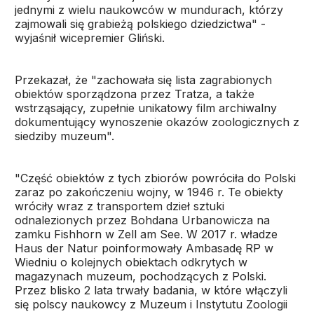
jednymi z wielu naukowców w mundurach, którzy
zajmowali się grabieżą polskiego dziedzictwa" -
wyjaśnił wicepremier Gliński.
Przekazał, że "zachowała się lista zagrabionych
obiektów sporządzona przez Tratza, a także
wstrząsający, zupełnie unikatowy film archiwalny
dokumentujący wynoszenie okazów zoologicznych z
siedziby muzeum".
"Część obiektów z tych zbiorów powróciła do Polski
zaraz po zakończeniu wojny, w 1946 r. Te obiekty
wróciły wraz z transportem dzieł sztuki
odnalezionych przez Bohdana Urbanowicza na
zamku Fishhorn w Zell am See. W 2017 r. władze
Haus der Natur poinformowały Ambasadę RP w
Wiedniu o kolejnych obiektach odkrytych w
magazynach muzeum, pochodzących z Polski.
Przez blisko 2 lata trwały badania, w które włączyli
się polscy naukowcy z Muzeum i Instytutu Zoologii