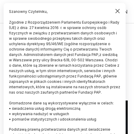
PL
EN
Szanowny Czytelniku,
Zgodnie z Rozporządzeniem Parlamentu Europejskiego i Rady
(UE) z dnia 27 kwietnia 2016 r. w sprawie ochrony osób
HISTORIA I KULTURA
fizycznych w związku z przetwarzaniem danych osobowych i
w sprawie swobodnego przepływu takich danych oraz
Okazy zoologiczne i książki
uchylenia dyrektywy 95/46/WE (ogólne rozporządzenie o
naukowe, zagrabione w czasie II
ochronie danych) informujemy Cię o przetwarzaniu Twoich
danych. Administratorem danych jest Fundacja PAP,z siedzibą
wojny światowej, powróciły do
w Warszawie przy ulicy Bracka 6/8, 00-502 Warszawa. Chodzi
o dane, które są zbierane w ramach korzystania przez Ciebie z
Muzeum i Instytutu Zoologii PAN
naszych usług, w tym stron internetowych, serwisów i innych
funkcjonalności udostępnianych przez Fundację PAP, głównie
12.05.2022
aktualizacja: 12.05.2022
zapisanych w plikach cookies i innych identyfikatorach
7 minut czytania
internetowych, które są instalowane na naszych stronach przez
nas oraz naszych zaufanych partnerów Fundacji PAP.
Gromadzone dane są wykorzystywane wyłącznie w celach:
• świadczenia usług drogą elektroniczną
• wykrywania nadużyć w usługach
• pomiarów statystycznych i udoskonalenia usług
Podstawą prawną przetwarzania danych jest świadczenie