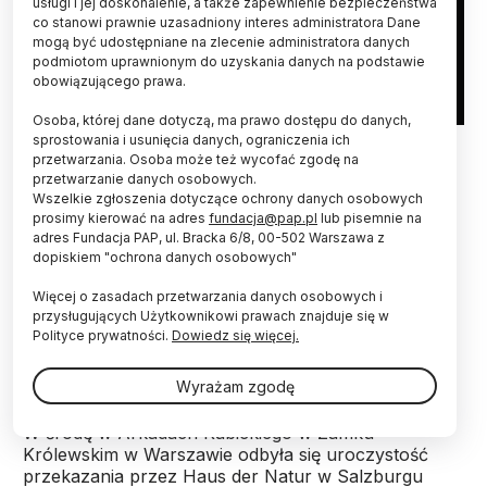
usługi i jej doskonalenie, a także zapewnienie bezpieczeństwa
co stanowi prawnie uzasadniony interes administratora Dane
mogą być udostępniane na zlecenie administratora danych
podmiotom uprawnionym do uzyskania danych na podstawie
obowiązującego prawa.
Osoba, której dane dotyczą, ma prawo dostępu do danych,
, 11.05.2022. Uroczystość przekazania przez Haus der Natur w
sprostowania i usunięcia danych, ograniczenia ich
Salzburgu kolekcji okazów zoologicznych i książek do zbiorów
przetwarzania. Osoba może też wycofać zgodę na
Muzeum i Instytutu Zoologii PAN, 11 bm. w Arkadach Kubickiego
przetwarzanie danych osobowych.
Zamku Królewskiego w Warszawie. PAP/Tomasz Gzell
Wszelkie zgłoszenia dotyczące ochrony danych osobowych
prosimy kierować na adres
fundacja@pap.pl
lub pisemnie na
37 okazów przyrodniczych i 46 książek
adres Fundacja PAP, ul. Bracka 6/8, 00-502 Warszawa z
naukowych, zagrabionych w czasie II wojny
dopiskiem "ochrona danych osobowych"
światowej z Państwowego Muzeum
Więcej o zasadach przetwarzania danych osobowych i
Zoologicznego w Warszawie, powróciło do Polski
przysługujących Użytkownikowi prawach znajduje się w
dzięki współpracy Departamentu Restytucji Dóbr
Polityce prywatności.
Dowiedz się więcej.
Kultury MKiDN z Haus der Natur w Salzburgu oraz
Muzeum i Instytutu Zoologii PAN.
Wyrażam zgodę
W środę w Arkadach Kubickiego w Zamku
Królewskim w Warszawie odbyła się uroczystość
przekazania przez Haus der Natur w Salzburgu