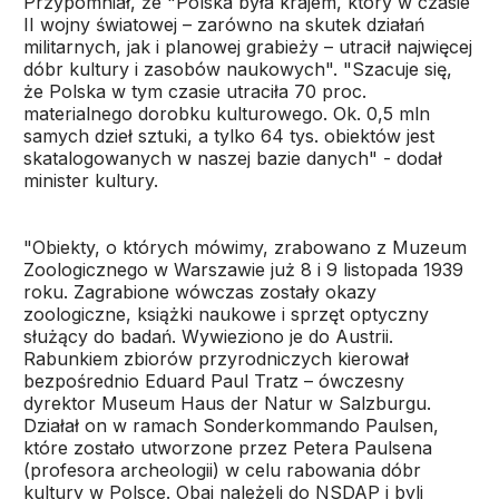
Przypomniał, że "Polska była krajem, który w czasie
II wojny światowej – zarówno na skutek działań
militarnych, jak i planowej grabieży – utracił najwięcej
dóbr kultury i zasobów naukowych". "Szacuje się,
że Polska w tym czasie utraciła 70 proc.
materialnego dorobku kulturowego. Ok. 0,5 mln
samych dzieł sztuki, a tylko 64 tys. obiektów jest
skatalogowanych w naszej bazie danych" - dodał
minister kultury.
"Obiekty, o których mówimy, zrabowano z Muzeum
Zoologicznego w Warszawie już 8 i 9 listopada 1939
roku. Zagrabione wówczas zostały okazy
zoologiczne, książki naukowe i sprzęt optyczny
służący do badań. Wywieziono je do Austrii.
Rabunkiem zbiorów przyrodniczych kierował
bezpośrednio Eduard Paul Tratz – ówczesny
dyrektor Museum Haus der Natur w Salzburgu.
Działał on w ramach Sonderkommando Paulsen,
które zostało utworzone przez Petera Paulsena
(profesora archeologii) w celu rabowania dóbr
kultury w Polsce. Obaj należeli do NSDAP i byli