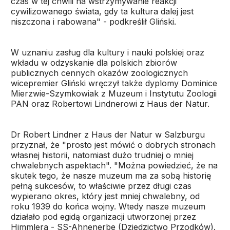
czas w tej chwili na wstrzymywanie reakcji
cywilizowanego świata, gdy ta kultura dalej jest
niszczona i rabowana" - podkreślił Gliński.
W uznaniu zasług dla kultury i nauki polskiej oraz
wkładu w odzyskanie dla polskich zbiorów
publicznych cennych okazów zoologicznych
wicepremier Gliński wręczył także dyplomy Dominice
Mierzwie-Szymkowiak z Muzeum i Instytutu Zoologii
PAN oraz Robertowi Lindnerowi z Haus der Natur.
Dr Robert Lindner z Haus der Natur w Salzburgu
przyznał, że "prosto jest mówić o dobrych stronach
własnej historii, natomiast dużo trudniej o mniej
chwalebnych aspektach". "Można powiedzieć, że na
skutek tego, że nasze muzeum ma za sobą historię
pełną sukcesów, to właściwie przez długi czas
wypierano okres, który jest mniej chwalebny, od
roku 1939 do końca wojny. Wtedy nasze muzeum
działało pod egidą organizacji utworzonej przez
Himmlera - SS-Ahnenerbe (Dziedzictwo Przodków).