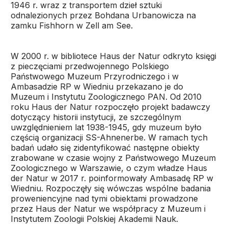
1946 r. wraz z transportem dzieł sztuki
odnalezionych przez Bohdana Urbanowicza na
zamku Fishhorn w Zell am See.
W 2000 r. w bibliotece Haus der Natur odkryto księgi
z pieczęciami przedwojennego Polskiego
Państwowego Muzeum Przyrodniczego i w
Ambasadzie RP w Wiedniu przekazano je do
Muzeum i Instytutu Zoologicznego PAN. Od 2010
roku Haus der Natur rozpoczęło projekt badawczy
dotyczący historii instytucji, ze szczególnym
uwzględnieniem lat 1938-1945, gdy muzeum było
częścią organizacji SS-Ahnenerbe. W ramach tych
badań udało się zidentyfikować następne obiekty
zrabowane w czasie wojny z Państwowego Muzeum
Zoologicznego w Warszawie, o czym władze Haus
der Natur w 2017 r. poinformowały Ambasadę RP w
Wiedniu. Rozpoczęły się wówczas wspólne badania
proweniencyjne nad tymi obiektami prowadzone
przez Haus der Natur we współpracy z Muzeum i
Instytutem Zoologii Polskiej Akademii Nauk.