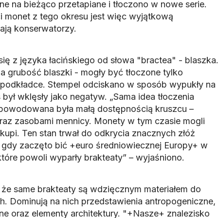
ne na bieżąco przetapiane i tłoczono w nowe serie.
ci monet z tego okresu jest więc wyjątkową
lają konserwatorzy.
 z języka łacińskiego od słowa "bractea" - blaszka
a grubość blaszki - mogły być tłoczone tylko
j podkładce. Stempel odciskano w sposób wypukły na
 był wklęsły jako negatyw. „Sama idea tłoczenia
 spowodowana była małą dostępnością kruszcu –
 oraz zasobami mennicy. Monety w tym czasie mogli
iskupi. Ten stan trwał do odkrycia znacznych złóż
 gdy zaczęto bić +euro średniowiecznej Europy+ w
które powoli wyparły brakteaty” – wyjaśniono.
 że same brakteaty są wdzięcznym materiałem do
. Dominują na nich przedstawienia antropogeniczne,
ne oraz elementy architektury. "+Nasze+ znalezisko