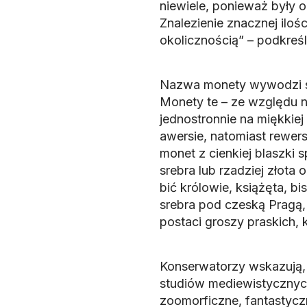
niewiele, ponieważ były o
Znalezienie znacznej iloś
okolicznością” – podkreś
Nazwa monety wywodzi się
Monety te – ze względu n
jednostronnie na miękkie
awersie, natomiast rewers
monet z cienkiej blaszki
srebra lub rzadziej złota
bić królowie, książęta, b
srebra pod czeską Pragą,
postaci groszy praskich, 
Konserwatorzy wskazują,
studiów mediewistycznych
zoomorficzne, fantastycz