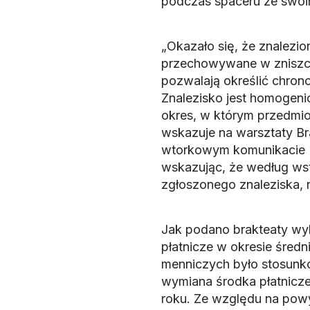
podczas spaceru ze swoi
„Okazało się, że znalezio
przechowywane w zniszcz
pozwalają określić chrono
Znalezisko jest homogenic
okres, w którym przedmio
wskazuje na warsztaty Br
wtorkowym komunikacie 
wskazując, że według ws
zgłoszonego znaleziska, ni
Jak podano brakteaty wyk
płatnicze w okresie śred
menniczych było stosunk
wymiana środka płatnicz
roku. Ze względu na pow