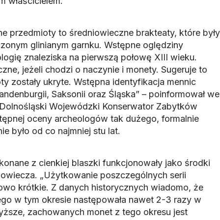
m właścicielem.
ne przedmioty to średniowieczne brakteaty, które były
onym glinianym garnku. Wstępne oględziny
logię znaleziska na pierwszą połowę XIII wieku.
zne, jeżeli chodzi o naczynie i monety. Sugeruje to
ty zostały ukryte. Wstępna identyfikacja mennic
andenburgii, Saksonii oraz Śląska” – poinformował we
Dolnośląski Wojewódzki Konserwator Zabytków
tępnej oceny archeologów tak dużego, formalnie
e było od co najmniej stu lat.
onane z cienkiej blaszki funkcjonowały jako środki
niowiecza. „Użytkowanie poszczególnych serii
owo krótkie. Z danych historycznych wiadomo, że
ego w tym okresie następowała nawet 2-3 razy w
yższe, zachowanych monet z tego okresu jest