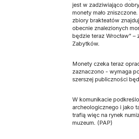
jest w zadziwiająco dobr
monety mało zniszczone. 
zbiory brakteatów znajdu
obecnie znalezionych m
będzie teraz Wrocław” –
Zabytków.
Monety czeka teraz oprac
zaznaczono - wymaga poz
szerszej publiczności będ
W komunikacie podkreślon
archeologicznego i jako t
trafią więc na rynek num
muzeum. (PAP)