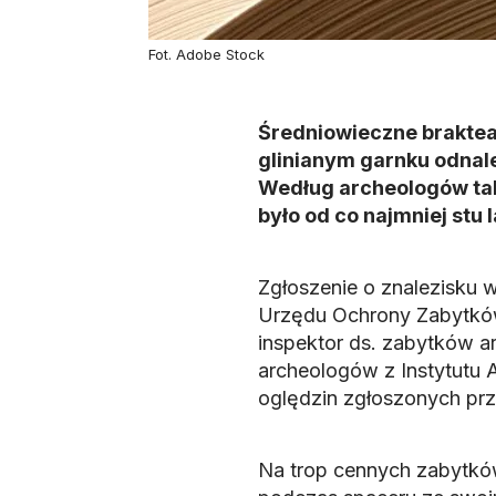
Fot. Adobe Stock
Średniowieczne braktea
glinianym garnku odnal
Według archeologów tak
było od co najmniej stu l
Zgłoszenie o znalezisku 
Urzędu Ochrony Zabytków
inspektor ds. zabytków a
archeologów z Instytutu 
oględzin zgłoszonych prz
Na trop cennych zabytków 