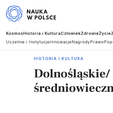
Kosmos
Historia i Kultura
Człowiek
Zdrowie
Życie
Uczelnie i Instytucje
Innowacje
Nagrody
Prawo
Pop
HISTORIA I KULTURA
Dolnośląskie/
średniowiecz