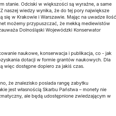
ym stanie. Odciski w większości są wyraźne, a same
Z naszej wiedzy wynika, że do tej pory największe
ją się w Krakowie i Warszawie. Mając na uwadze iloś
onet możemy przypuszczać, że mekką mediewistów
 zauważa Dolnośląski Wojewódzki Konserwator
owanie naukowe, konserwacja i publikacja, co - jak
yskania dotacji w formie grantów naukowych. Dla
ą więc dostępne dopiero za jakiś czas.
o, że znalezisko posiada rangę zabytku
akie jest własnością Skarbu Państwa – monety nie
izmatyczny, ale będą udostępnione zwiedzającym w