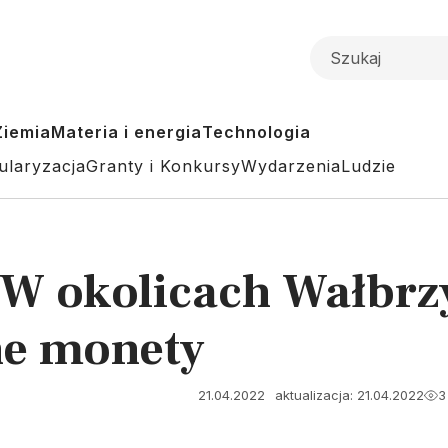
Ziemia
Materia i energia
Technologia
ularyzacja
Granty i Konkursy
Wydarzenia
Ludzie
 W okolicach Wałbrz
ne monety
21.04.2022
aktualizacja: 21.04.2022
3