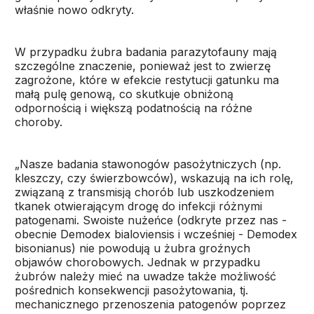
właśnie nowo odkryty.
W przypadku żubra badania parazytofauny mają
szczególne znaczenie, ponieważ jest to zwierzę
zagrożone, które w efekcie restytucji gatunku ma
małą pulę genową, co skutkuje obniżoną
odpornością i większą podatnością na różne
choroby.
„Nasze badania stawonogów pasożytniczych (np.
kleszczy, czy świerzbowców), wskazują na ich rolę,
związaną z transmisją chorób lub uszkodzeniem
tkanek otwierającym drogę do infekcji różnymi
patogenami. Swoiste nużeńce (odkryte przez nas -
obecnie Demodex bialoviensis i wcześniej - Demodex
bisonianus) nie powodują u żubra groźnych
objawów chorobowych. Jednak w przypadku
żubrów należy mieć na uwadze także możliwość
pośrednich konsekwencji pasożytowania, tj.
mechanicznego przenoszenia patogenów poprzez