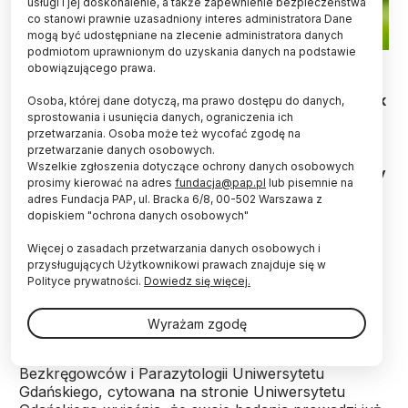
usługi i jej doskonalenie, a także zapewnienie bezpieczeństwa
co stanowi prawnie uzasadniony interes administratora Dane
mogą być udostępniane na zlecenie administratora danych
podmiotom uprawnionym do uzyskania danych na podstawie
Fot. Adobe Stock
obowiązującego prawa.
Naukowcy odkryli i opisali nieznany dotąd gatunek
Osoba, której dane dotyczą, ma prawo dostępu do danych,
pasożyta, występujący... w nosie żubra. Autorzy
sprostowania i usunięcia danych, ograniczenia ich
przetwarzania. Osoba może też wycofać zgodę na
odkrycia - badacze z Uniwersytetu Gdańskiego i
przetwarzanie danych osobowych.
Szkoły Głównej Gospodarstwa Wiejskiego w
Wszelkie zgłoszenia dotyczące ochrony danych osobowych
Warszawie zaznaczają, że badania parazytofauny
prosimy kierować na adres
fundacja@pap.pl
lub pisemnie na
związanej z gatunkiem zagrożonym mają
adres Fundacja PAP, ul. Bracka 6/8, 00-502 Warszawa z
szczególne znaczenie.
dopiskiem "ochrona danych osobowych"
Więcej o zasadach przetwarzania danych osobowych i
Praca została
opublikowana
w czasopiśmie
przysługujących Użytkownikowi prawach znajduje się w
"International Journal for Parasitology: Parasites
Polityce prywatności.
Dowiedz się więcej.
and Wildlife".
Wyrażam zgodę
Dr Joanna Izdebska z Katedry Zoologii
Bezkręgowców i Parazytologii Uniwersytetu
Gdańskiego, cytowana na stronie Uniwersytetu