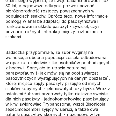
Gdańskiego wyjaśnia, że swoje badania prowadzi już
30 lat, a najnowsze odkrycie pozwoli poznać
bioróżnorodność roztoczy powszechnych w
populacjach ssaków. Oprócz tego, nowe informacje
pomogą w analizie adaptacji do pasożytnictwa i
funkcjonowania układu pasożyt - żywiciel, czyli
poznanie różnych interakcji między roztoczami a
ssakami.
Badaczka przypomniała, że żubr wyginął na
wolności, a obecna populacja została odbudowana
w oparciu o zaledwie kilka osobników pochodzących
z hodowli. Sprzyjało to utracie naturalnej
parazytofauny (- jak mówi się na ogół zwierząt
pasożytniczych występujących na danym obszarze),
której miejsce zajęły pasożyty przejęte od innych
ssaków kopytnych - jeleniowatych czy bydła. Wraz z
ostatnimi żubrami przetrwały tylko nieliczne swoiste
dla nich pasożyty - jednokomórkowiec pasożytujący
w krwi świdrowiec Trypanosoma, wszoł Bisonicola
sedecimdecembrii żyjący w sierści, a także dwa
gatunki pasożytów skórnych - nużeńców, w tym