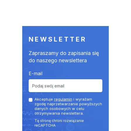
NEWSLETTER
Zapraszamy do zapisania się
do naszego newslettera
E-mail
Akceptuje
regulamin
i wyrażam
zgodę naprzetwarzanie powyższych
danych osobowych w celu
otrzymywania newslettera.