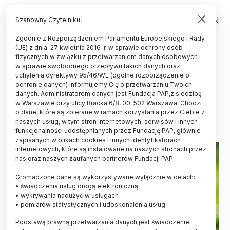
PL
EN
Szanowny Czytelniku,
Zgodnie z Rozporządzeniem Parlamentu Europejskiego i Rady
(UE) z dnia 27 kwietnia 2016 r. w sprawie ochrony osób
ŻYCIE
fizycznych w związku z przetwarzaniem danych osobowych i
w sprawie swobodnego przepływu takich danych oraz
Polscy naukowcy odkryli nowy
uchylenia dyrektywy 95/46/WE (ogólne rozporządzenie o
gatunek pasożyta
ochronie danych) informujemy Cię o przetwarzaniu Twoich
danych. Administratorem danych jest Fundacja PAP,z siedzibą
w Warszawie przy ulicy Bracka 6/8, 00-502 Warszawa. Chodzi
18.03.2022
aktualizacja: 21.03.2022
o dane, które są zbierane w ramach korzystania przez Ciebie z
2 minuty czytania
naszych usług, w tym stron internetowych, serwisów i innych
Read the English version of this article
funkcjonalności udostępnianych przez Fundację PAP, głównie
zapisanych w plikach cookies i innych identyfikatorach
internetowych, które są instalowane na naszych stronach przez
nas oraz naszych zaufanych partnerów Fundacji PAP.
Gromadzone dane są wykorzystywane wyłącznie w celach:
• świadczenia usług drogą elektroniczną
• wykrywania nadużyć w usługach
• pomiarów statystycznych i udoskonalenia usług
Podstawą prawną przetwarzania danych jest świadczenie