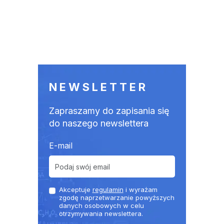
NEWSLETTER
Zapraszamy do zapisania się
do naszego newslettera
E-mail
Akceptuje
regulamin
i wyrażam
zgodę naprzetwarzanie powyższych
danych osobowych w celu
otrzymywania newslettera.