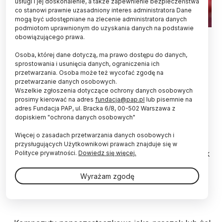
usługi i jej doskonalenie, a także zapewnienie bezpieczeństwa
co stanowi prawnie uzasadniony interes administratora Dane
mogą być udostępniane na zlecenie administratora danych
podmiotom uprawnionym do uzyskania danych na podstawie
Źródło: Shutterstock
obowiązującego prawa.
Bioaktywne kompozyty nanocząsteczkowe
Osoba, której dane dotyczą, ma prawo dostępu do danych,
nałożone w postaci trwałej powłoki likwidują
sprostowania i usunięcia danych, ograniczenia ich
przetwarzania. Osoba może też wycofać zgodę na
wirusy, bakterie i grzyby. Takie zabezpieczenie
przetwarzanie danych osobowych.
sterylności miejsc narażonych na
Wszelkie zgłoszenia dotyczące ochrony danych osobowych
rozprzestrzenianie się drobnoustrojów proponuje
prosimy kierować na adres
fundacja@pap.pl
lub pisemnie na
badaczka z Politechniki Warszawskiej.
adres Fundacja PAP, ul. Bracka 6/8, 00-502 Warszawa z
dopiskiem "ochrona danych osobowych"
Jak informuje Centrum Zarządzania Innowacjami i
Więcej o zasadach przetwarzania danych osobowych i
Transferem Technologii Politechniki Warszawskiej,
przysługujących Użytkownikowi prawach znajduje się w
technologia łączenia sterylizujących nanocząsteczek
Polityce prywatności.
Dowiedz się więcej.
w struktury kompozytowe została opracowana w
zespole prof. Agnieszki Jastrzębskiej. Produkt
Wyrażam zgodę
inżynierii fizyko-chemicznej pozwala niszczyć
szkodliwe drobnoustroje na dowolnej powierzchni.