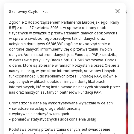
PL
EN
Szanowny Czytelniku,
Zgodnie z Rozporządzeniem Parlamentu Europejskiego i Rady
(UE) z dnia 27 kwietnia 2016 r. w sprawie ochrony osób
TECHNOLOGIA
fizycznych w związku z przetwarzaniem danych osobowych i
w sprawie swobodnego przepływu takich danych oraz
Nanocząstki sterylizujące
uchylenia dyrektywy 95/46/WE (ogólne rozporządzenie o
powierzchnię
ochronie danych) informujemy Cię o przetwarzaniu Twoich
danych. Administratorem danych jest Fundacja PAP,z siedzibą
w Warszawie przy ulicy Bracka 6/8, 00-502 Warszawa. Chodzi
03.03.2022
aktualizacja: 03.03.2022
o dane, które są zbierane w ramach korzystania przez Ciebie z
2 minuty czytania
naszych usług, w tym stron internetowych, serwisów i innych
Read the English version of this article
funkcjonalności udostępnianych przez Fundację PAP, głównie
zapisanych w plikach cookies i innych identyfikatorach
internetowych, które są instalowane na naszych stronach przez
nas oraz naszych zaufanych partnerów Fundacji PAP.
Gromadzone dane są wykorzystywane wyłącznie w celach:
• świadczenia usług drogą elektroniczną
• wykrywania nadużyć w usługach
• pomiarów statystycznych i udoskonalenia usług
Podstawą prawną przetwarzania danych jest świadczenie