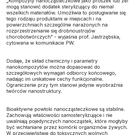
„Kompozyty nanocząsteczkowe jako proszek lub żel
mogą stanowić dodatek sterylizujący do niemal
wszelkich materiałów. Umożliwia to posługiwanie się
tego rodzaju produktami w miejscach i na
powierzchniach szczególnie narażonych na
rozprzestrzenianie się drobnoustrojów
chorobotwórczych” - wyjaśnia prof. Jastrzębska,
cytowana w komunikacie PW.
Dodaje, że skład chemiczny i parametry
nanokompozytów można dopasować do
szczegółowych wymagań odbiorcy końcowego,
nadając im unikatowe cechy funkcjonalne.
Ograniczenie przy tym stanowi jedynie wyobraźnia
twórców nanostruktury.
Bioaktywne powłoki nanocząsteczkowe są stabilne.
Zachowują właściwości samosterylizujące i nie
uwalniają pojedynczych nanocząstek, które mogłyby
być wchłaniane przez komórki organizmów żywych.
W przeciwieństwie do toksycznych wolnych