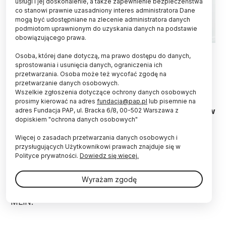
usługi i jej doskonalenie, a także zapewnienie bezpieczeństwa
co stanowi prawnie uzasadniony interes administratora Dane
mogą być udostępniane na zlecenie administratora danych
podmiotom uprawnionym do uzyskania danych na podstawie
obowiązującego prawa.
Fot. Fotolia
Osoba, której dane dotyczą, ma prawo dostępu do danych,
sprostowania i usunięcia danych, ograniczenia ich
Ministerstwo Edukacji i Nauki przygotowało
przetwarzania. Osoba może też wycofać zgodę na
informację dla studentów i naukowców
przetwarzanie danych osobowych.
przybywających z Ukrainy. W materiale zostały
Wszelkie zgłoszenia dotyczące ochrony danych osobowych
przybliżone najważniejsze kwestie związane z
prosimy kierować na adres
fundacja@pap.pl
lub pisemnie na
kontynuowaniem studiów oraz kariery naukowej w
adres Fundacja PAP, ul. Bracka 6/8, 00-502 Warszawa z
dopiskiem "ochrona danych osobowych"
Polsce. Informacja została opracowana w języku
polskim i ukraińskim.
Więcej o zasadach przetwarzania danych osobowych i
przysługujących Użytkownikowi prawach znajduje się w
Polityce prywatności.
Dowiedz się więcej.
"Materiał MEiN został podzielony na kilka części. W
pierwszej z nich znalazły się informacje dotyczące
Wyrażam zgodę
możliwości kontynuowania studiów w Polsce" -
czytamy w komunikacie zamieszczonym na stronie
MEiN.