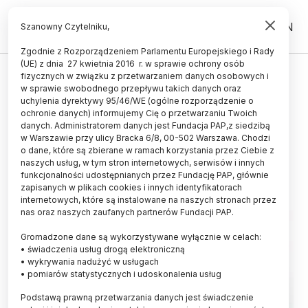
PL
EN
Szanowny Czytelniku,
Zgodnie z Rozporządzeniem Parlamentu Europejskiego i Rady
(UE) z dnia 27 kwietnia 2016 r. w sprawie ochrony osób
UCZELNIE I INSTYTUCJE
fizycznych w związku z przetwarzaniem danych osobowych i
w sprawie swobodnego przepływu takich danych oraz
MEiN przygotowało informacje
uchylenia dyrektywy 95/46/WE (ogólne rozporządzenie o
dla studentów i naukowców
ochronie danych) informujemy Cię o przetwarzaniu Twoich
danych. Administratorem danych jest Fundacja PAP,z siedzibą
przybywających z Ukrainy
w Warszawie przy ulicy Bracka 6/8, 00-502 Warszawa. Chodzi
o dane, które są zbierane w ramach korzystania przez Ciebie z
01.03.2022
aktualizacja: 01.03.2022
naszych usług, w tym stron internetowych, serwisów i innych
2 minuty czytania
funkcjonalności udostępnianych przez Fundację PAP, głównie
zapisanych w plikach cookies i innych identyfikatorach
Read the English version of this article
internetowych, które są instalowane na naszych stronach przez
nas oraz naszych zaufanych partnerów Fundacji PAP.
Gromadzone dane są wykorzystywane wyłącznie w celach:
• świadczenia usług drogą elektroniczną
• wykrywania nadużyć w usługach
• pomiarów statystycznych i udoskonalenia usług
Podstawą prawną przetwarzania danych jest świadczenie