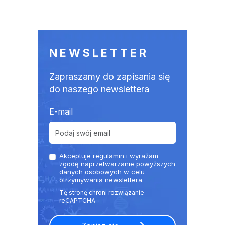
NEWSLETTER
Zapraszamy do zapisania się
do naszego newslettera
E-mail
Akceptuje
regulamin
i wyrażam
zgodę naprzetwarzanie powyższych
danych osobowych w celu
otrzymywania newslettera.