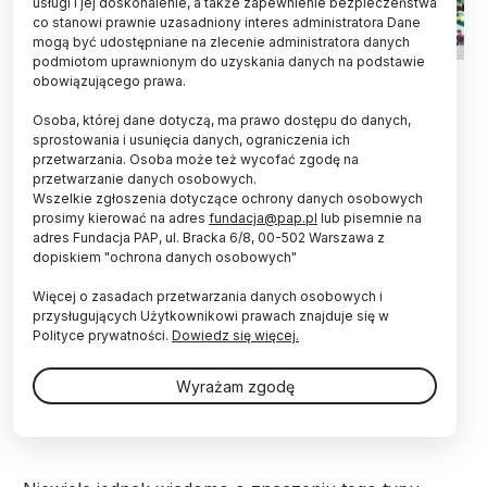
usługi i jej doskonalenie, a także zapewnienie bezpieczeństwa
co stanowi prawnie uzasadniony interes administratora Dane
mogą być udostępniane na zlecenie administratora danych
podmiotom uprawnionym do uzyskania danych na podstawie
Fot. Adobe Stock
obowiązującego prawa.
Metody stosowane do badań leków pokazały, że
Osoba, której dane dotyczą, ma prawo dostępu do danych,
zanieczyszczające środowisko cząstki
sprostowania i usunięcia danych, ograniczenia ich
przetwarzania. Osoba może też wycofać zgodę na
nanoplastiku mogą przenikać przez błony
przetwarzanie danych osobowych.
komórkowe. Oznacza to potencjalne zagrożenie
Wszelkie zgłoszenia dotyczące ochrony danych osobowych
dla zdrowia, szczególnie, że cząstki te często
prosimy kierować na adres
fundacja@pap.pl
lub pisemnie na
łączą się z różnymi zanieczyszczeniami.
adres Fundacja PAP, ul. Bracka 6/8, 00-502 Warszawa z
dopiskiem "ochrona danych osobowych"
Coraz większa liczba naukowców ostrzega przed
Więcej o zasadach przetwarzania danych osobowych i
wszechobecnym w środowisku mikroplastikiem. To
przysługujących Użytkownikowi prawach znajduje się w
mikroskopijne cząstki tworzyw sztucznych
Polityce prywatności.
Dowiedz się więcej.
powstające w wyniku rozkładu zalewających
środowisko odpadów. Niektóre z tych cząstek mogą
Wyrażam zgodę
mieć rozmiary nanometrów, wtedy mówi się o tzw.
nanoplastiku.