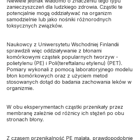
Niewiele jednak wiadomo o znaczeniu tego typu
zanieczyszczeń dla ludzkiego zdrowia. Cząstki te
potencjalnie mogą oddziaływać na organizm
samodzielnie lub jako nośniki różnorodnych
toksycznych związków.
Naukowcy z Uniwersytetu Wschodniej Finlandii
sprawdzili więc oddziaływanie z błonami
komórkowymi cząstek popularnych tworzyw -
polietylenu (PE) i Poli(tereftalanu etylenu) (PET).
Pomiary wykonali z pomocą laboratoryjnego modelu
błon komórkowych oraz z użyciem metod
stosowanych dotąd do badania zachowania leków w
organizmie.
W obu eksperymentach cząstki przenikały przez
membranę zależnie od różnicy ich stężeń po obu
stronach błony.
Z czasem przenikalność PE malała, prawdopodobnie