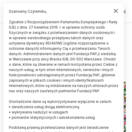
PL
EN
Szanowny Czytelniku,
Zgodnie z Rozporządzeniem Parlamentu Europejskiego i Rady
(UE) z dnia 27 kwietnia 2016 r. w sprawie ochrony osób
ŚWIAT
fizycznych w związku z przetwarzaniem danych osobowych i
w sprawie swobodnego przepływu takich danych oraz
Nanoplastik przenika przez błony
uchylenia dyrektywy 95/46/WE (ogólne rozporządzenie o
komórkowe
ochronie danych) informujemy Cię o przetwarzaniu Twoich
danych. Administratorem danych jest Fundacja PAP,z siedzibą
w Warszawie przy ulicy Bracka 6/8, 00-502 Warszawa. Chodzi
28.02.2022
aktualizacja: 28.02.2022
o dane, które są zbierane w ramach korzystania przez Ciebie z
2 minuty czytania
naszych usług, w tym stron internetowych, serwisów i innych
funkcjonalności udostępnianych przez Fundację PAP, głównie
zapisanych w plikach cookies i innych identyfikatorach
internetowych, które są instalowane na naszych stronach przez
nas oraz naszych zaufanych partnerów Fundacji PAP.
Gromadzone dane są wykorzystywane wyłącznie w celach:
• świadczenia usług drogą elektroniczną
• wykrywania nadużyć w usługach
• pomiarów statystycznych i udoskonalenia usług
Podstawą prawną przetwarzania danych jest świadczenie