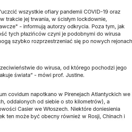
uczcić wszystkie ofiary pandemii COVID-19 oraz
w trakcie jej trwania, w ścisłym lockdownie,
awcze" - informują autorzy odkrycia. Poza tym, jak
ść tych płazińców czyni je podobnymi do wirusa
ogą szybko rozprzestrzeniać się po nowych rejonac
rzeciwieństwie do wirusa, od którego pochodzi jego
akuje świata” - mówi prof. Justine.
um covidum napotkano w Pirenejach Atlantyckich we
h, oddalonych od siebie o sto kilometrów), a
owości Casier we Włoszech. Niektóre doniesienia
nek ten może być obecny również w Rosji, Chinach i