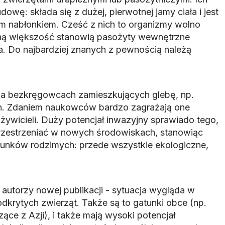
owę: składa się z dużej, pierwotnej jamy ciała i jest
 nabłonkiem. Cześć z nich to organizmy wolno
ną większość stanowią pasożyty wewnętrzne
a. Do najbardziej znanych z pewnością należą
 na bezkręgowcach zamieszkujących glebę, np.
h. Zdaniem naukowców bardzo zagrażają one
żywicieli. Duży potencjał inwazyjny sprawiado tego,
rzestrzeniać w nowych środowiskach, stanowiąc
atunków rodzimych: przede wszystkie ekologiczne,
 autorzy nowej publikacji - sytuacja wygląda w
rytych zwierząt. Także są to gatunki obce (np.
e z Azji), i także mają wysoki potencjał