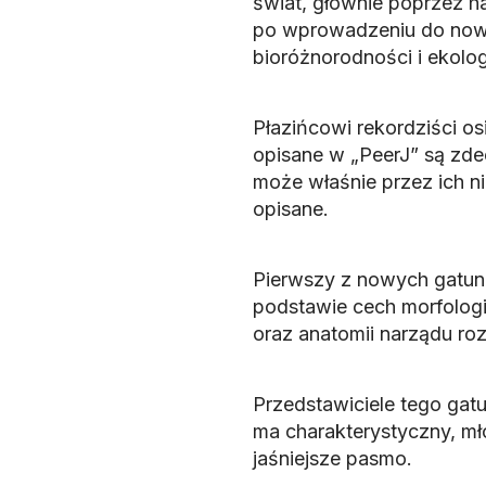
świat, głównie poprzez ha
po wprowadzeniu do nowy
bioróżnorodności i ekologi
Płazińcowi rekordziści o
opisane w „PeerJ” są zde
może właśnie przez ich ni
opisane.
Pierwszy z nowych gatu
podstawie cech morfologi
oraz anatomii narządu ro
Przedstawiciele tego gatu
ma charakterystyczny, mł
jaśniejsze pasmo.