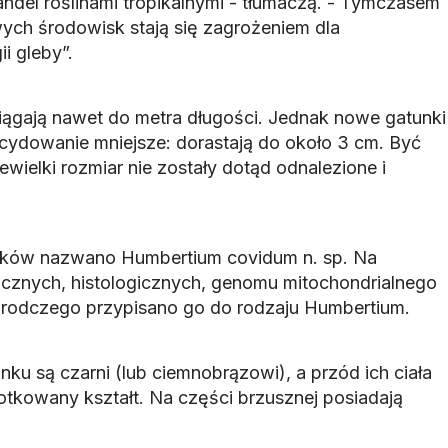
ndel roślinami tropikalnymi - tłumaczą. - Tymczasem
ch środowisk stają się zagrożeniem dla
i gleby”.
siągają nawet do metra długości. Jednak nowe gatunki
cydowanie mniejsze: dorastają do około 3 cm. Być
ewielki rozmiar nie zostały dotąd odnalezione i
nków nazwano Humbertium covidum n. sp. Na
cznych, histologicznych, genomu mitochondrialnego
zrodczego przypisano go do rodzaju Humbertium.
nku są czarni (lub ciemnobrązowi), a przód ich ciała
otkowany kształt. Na części brzusznej posiadają