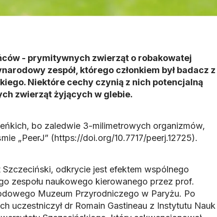
ńców - prymitywnych zwierząt o robakowatej
ynarodowy zespół, którego członkiem był badacz z
iego. Niektóre cechy czynią z nich potencjalną
ch zwierząt żyjących w glebie.
leńkich, bo zaledwie 3-milimetrowych organizmów,
e „PeerJ” (https://doi.org/10.7717/peerj.12725).
t Szczeciński, odkrycie jest efektem wspólnego
o zespołu naukowego kierowanego przez prof.
rodowego Muzeum Przyrodniczego w Paryżu. Po
ach uczestniczył dr Romain Gastineau z Instytutu Nauk