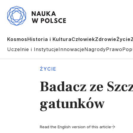
Kosmos
Historia i Kultura
Człowiek
Zdrowie
Życie
Uczelnie i Instytucje
Innowacje
Nagrody
Prawo
Pop
ŻYCIE
Badacz ze Sz
gatunków
Read the English version of this article