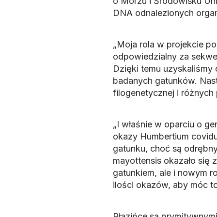
o Morzu i Środowisku Un
DNA odnalezionych orga
„Moja rola w projekcie po
odpowiedzialny za sekwe
Dzięki temu uzyskaliśmy
badanych gatunków. Nastę
filogenetycznej i różny
„I właśnie w oparciu o ge
okazy Humbertium covidum
gatunku, choć są odrębny
mayottensis okazało się 
gatunkiem, ale i nowym r
ilości okazów, aby móc to
Płazińce są prymitywnymi