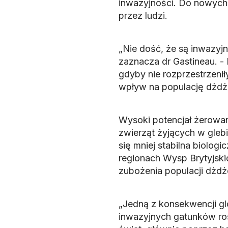
inwazyjności. Do nowych 
przez ludzi.
„Nie dość, że są inwazyjn
zaznacza dr Gastineau. - 
gdyby nie rozprzestrzenił
wpływ na populację dżdż
Wysoki potencjał żerowan
zwierząt żyjących w glebie
się mniej stabilna biolog
regionach Wysp Brytyjski
zubożenia populacji dżdż
„Jedną z konsekwencji glo
inwazyjnych gatunków roś