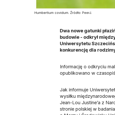
Humbertium covidum. Źródło: PeerJ.
Dwa nowe gatunki płazi
budowie - odkrył międz
Uniwersytetu Szczecińsk
konkurencję dla rodzimy
Informację o odkryciu ma
opublikowano w czasopiśmi
Jak informuje Uniwersyte
wysiłku międzynarodoweg
Jean-Lou Justine’a z Na
stronie polskiej w badani