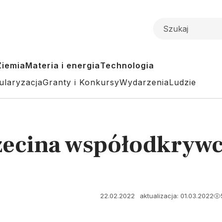
Ziemia
Materia i energia
Technologia
ularyzacja
Granty i Konkursy
Wydarzenia
Ludzie
czecina współodkryw
22.02.2022
aktualizacja: 01.03.2022