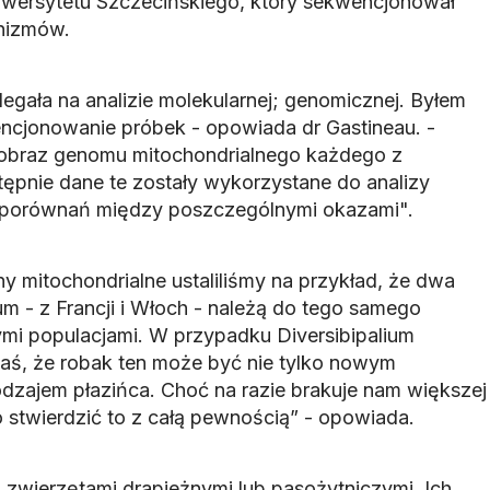
iwersytetu Szczecińskiego, który sekwencjonował
nizmów.
legała na analizie molekularnej; genomicznej. Byłem
ncjonowanie próbek - opowiada dr Gastineau. -
 obraz genomu mitochondrialnego każdego z
pnie dane te zostały wykorzystane do analizy
ch porównań między poszczególnymi okazami".
ny mitochondrialne ustaliliśmy na przykład, że dwa
 - z Francji i Włoch - należą do tego samego
mi populacjami. W przypadku Diversibipalium
zaś, że robak ten może być nie tylko nowym
odzajem płazińca. Choć na razie brakuje nam większej
 stwierdzić to z całą pewnością” - opowiada.
 zwierzętami drapieżnymi lub pasożytniczymi. Ich