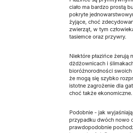
ciało ma bardzo prostą bud
pokryte jednowarstwowym
żyjące, choć zdecydowa
zwierząt, w tym człowiek
tasiemce oraz przywry.
Niektóre płazińce żerują
dżdżownicach i ślimakac
bioróżnorodności swoich 
że mogą się szybko rozp
istotne zagrożenie dla g
choć także ekonomiczne.
Podobnie - jak wyjaśniają
przypadku dwóch nowo odk
prawdopodobnie pochodząc