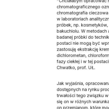
"Chciałabym opracować n
chromatograficznego oz
chromatografia cieczowa
w laboratoriach analityc
próbek, np. kosmetyków, 
bakuchiolu. W metodach 
badanej próbki do techniki
postaci nie mogą być wp
zastosuję ekstrakcję krem
dichlorometan, chloroform
fazy ciekłej i w tej posta
Chwatko, prof. UŁ.
Jak wyjaśnia, opracowana
dostępnych na rynku prod
trwałości tego związku w
się on w różnych warunka
on przemianom, które mo