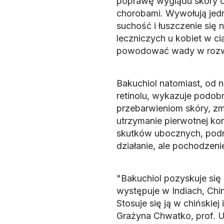
poprawę wyglądu skóry or
chorobami. Wywołują jedn
suchość i łuszczenie si
leczniczych u kobiet w c
powodować wady w rozwo
Bakuchiol natomiast, od 
retinolu, wykazuje podob
przebarwieniom skóry, 
utrzymanie pierwotnej kon
skutków ubocznych, podr
działanie, ale pochodzeni
"Bakuchiol pozyskuje się z
występuje w Indiach, Chi
Stosuje się ją w chińskiej
Grażyna Chwatko, prof. 