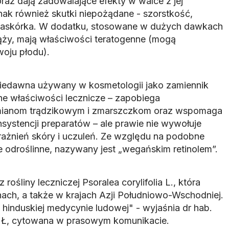
az dają zadowalające efekty w walce z jej
ak również skutki niepożądane - szorstkość,
ę naskórka. W dodatku, stosowane w dużych dawkach
iąży, mają właściwości teratogenne (mogą
ju płodu).
niedawna używany w kosmetologii jako zamiennik
ne właściwości lecznicze – zapobiega
zmianom trądzikowym i zmarszczkom oraz wspomaga
systencji preparatów – ale prawie nie wywołuje
ażnień skóry i uczuleń. Ze względu na podobne
e odroślinne, nazywany jest „wegańskim retinolem”.
 rośliny leczniczej Psoralea corylifolia L., która
nach, a także w krajach Azji Południowo-Wschodniej.
 i hinduskiej medycynie ludowej" - wyjaśnia dr hab.
UŁ, cytowana w prasowym komunikacie.