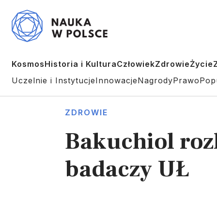
Kosmos
Historia i Kultura
Człowiek
Zdrowie
Życie
Uczelnie i Instytucje
Innowacje
Nagrody
Prawo
Pop
ZDROWIE
Bakuchiol roz
badaczy UŁ