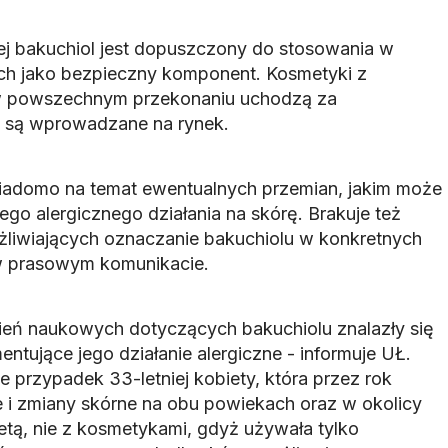
iej bakuchiol jest dopuszczony do stosowania w
h jako bezpieczny komponent. Kosmetyki z
w powszechnym przekonaniu uchodzą za
ie są wprowadzane na rynek.
wiadomo na temat ewentualnych przemian, jakim może
ego alergicznego działania na skórę. Brakuje też
liwiających oznaczanie bakuchiolu w konkretnych
w prasowym komunikacie.
ień naukowych dotyczących bakuchiolu znalazły się
ntujące jego działanie alergiczne - informuje UŁ.
je przypadek 33-letniej kobiety, która przez rok
e i zmiany skórne na obu powiekach oraz w okolicy
 dietą, nie z kosmetykami, gdyż używała tylko