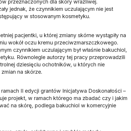
ów przeznaczonych dla skóry wrażliwej.
ły jednak, że czynnikiem uczulającym nie jest
stępujący w stosowanym kosmetyku.
tniej pacjentki, u której zmiany skórne wystąpiły na
niu wokół oczu kremu przeciwzmarszczkowego.
ynym czynnikiem uczulającym był właśnie bakuchiol,
yku. Równolegle autorzy tej pracy przeprowadzili
trolnej dziesięciu ochotników, u których nie
zmian na skórze.
ramach II edycji grantów Inicjatywa Doskonałości –
uje projekt, w ramach którego ma zbadać czy i jakim
ć na skórę, podlega bakuchiol w komercyjnie