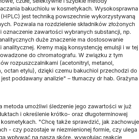
owe, czułe, selektywne i szybkie metody
naczania bakuchiolu w kosmetykach. Wysokosprawna
 (HPLC) jest techniką powszechnie wykorzystywaną
znych. Pozwala na rozdzielenie składników złożonych
i oznaczenie zawartości wybranych substancji, np.
analitycznych duże znaczenie ma dostosowanie
 analitycznej. Kremy mają konsystencję emulsji i w tej
rowadzone do chromatografu. W związku z tym
ów rozpuszczalnikami (acetonitryl, metanol,
, octan etylu), dzięki czemu bakuchiol przechodzi do
ci jest poddawany analizie" – tłumaczy dr hab. Grażyna
 metoda umożliwi śledzenie jego zawartości w już
uktach i określenie krótko- oraz długoterminowej
 kosmetykach. "Chcę także sprawdzić, jak zachowuje
ch - czy pozostaje w niezmienionej formie, czy ulega
gą wpływać na naszą skórę, wywołując reakcje