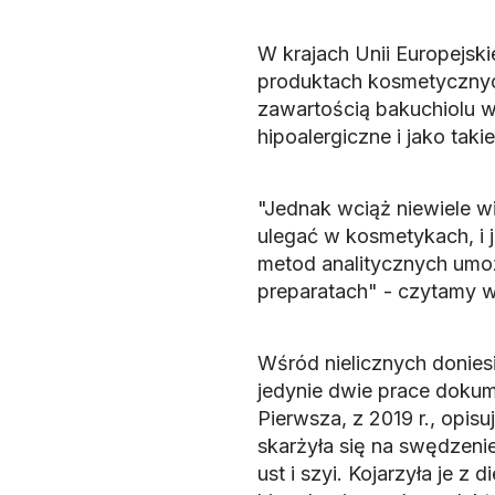
W krajach Unii Europejsk
produktach kosmetycznyc
zawartością bakuchiolu 
hipoalergiczne i jako tak
"Jednak wciąż niewiele 
ulegać w kosmetykach, i j
metod analitycznych umoż
preparatach" - czytamy 
Wśród nielicznych donies
jedynie dwie prace dokume
Pierwsza, z 2019 r., opisu
skarżyła się na swędzeni
ust i szyi. Kojarzyła je z