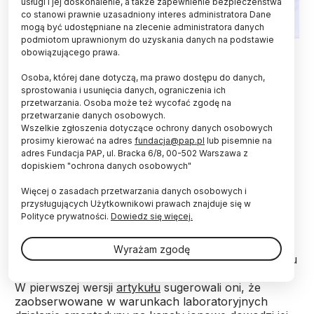
usługi i jej doskonalenie, a także zapewnienie bezpieczeństwa
co stanowi prawnie uzasadniony interes administratora Dane
mogą być udostępniane na zlecenie administratora danych
podmiotom uprawnionym do uzyskania danych na podstawie
Fot. Adobe Stock
obowiązującego prawa.
Autorzy artykułu opublikowanego na początku
Osoba, której dane dotyczą, ma prawo dostępu do danych,
grudnia w piśmie „Communications Biology“
sprostowania i usunięcia danych, ograniczenia ich
przetwarzania. Osoba może też wycofać zgodę na
dokonali jego korekty - obecnie nie ma tam
przetwarzanie danych osobowych.
stwierdzeń, że amantadyna jest obiecującym
Wszelkie zgłoszenia dotyczące ochrony danych osobowych
lekiem na COVID-19. Np. zamiast stwierdzenia
prosimy kierować na adres
fundacja@pap.pl
lub pisemnie na
"proponujemy użycie amantadyny jako
adres Fundacja PAP, ul. Bracka 6/8, 00-502 Warszawa z
nowatorskiego i skutecznego sposobu leczenia
dopiskiem "ochrona danych osobowych"
COVID-19" pojawiło się sformułowanie
"proponujemy dalsze badanie".
Więcej o zasadach przetwarzania danych osobowych i
przysługujących Użytkownikowi prawach znajduje się w
Polityce prywatności.
Dowiedz się więcej.
Autorami pracy są naukowcy z Uniwersytetu
Kopenhagi w Danii, Instytutu Chemii Biofizycznej
Wyrażam zgodę
Maxa Plancka w niemieckiej Getyndze i Uniwersytetu
Narodowego im. Kapodistriasa w Atenach (Grecja).
W pierwszej wersji
artykułu
sugerowali oni, że
zaobserwowane w warunkach laboratoryjnych