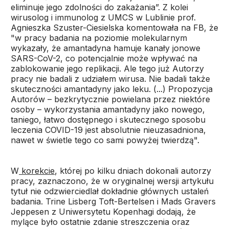
eliminuje jego zdolności do zakażania”. Z kolei
wirusolog i immunolog z UMCS w Lublinie prof.
Agnieszka Szuster-Ciesielska komentowała na FB, że
"w pracy badania na poziomie molekularnym
wykazały, że amantadyna hamuje kanały jonowe
SARS-CoV-2, co potencjalnie może wpływać na
zablokowanie jego replikacji. Ale tego już Autorzy
pracy nie badali z udziałem wirusa. Nie badali także
skuteczności amantadyny jako leku. (...) Propozycja
Autorów – bezkrytycznie powielana przez niektóre
osoby – wykorzystania amantadyny jako nowego,
taniego, łatwo dostępnego i skutecznego sposobu
leczenia COVID-19 jest absolutnie nieuzasadniona,
nawet w świetle tego co sami powyżej twierdzą".
W
korekcie
, której po kilku dniach dokonali autorzy
pracy, zaznaczono, że w oryginalnej wersji artykułu
tytuł nie odzwierciedlał dokładnie głównych ustaleń
badania. Trine Lisberg Toft-Bertelsen i Mads Gravers
Jeppesen z Uniwersytetu Kopenhagi dodają, że
mylące było ostatnie zdanie streszczenia oraz