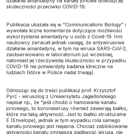
działanie amantadyny na kanały jonowe dowodzi jej
skuteczności przeciwko COVID-19.
Publikacja ukazała się w "Communications Biology" i
wywołała liczne komentarze dotyczące możliwości
wykorzystania amantadyny u osób z Covid-19. Inni
naukowcy zwracali jednak uwagę, że antywirusowe
działanie amantadyny, w tym na wirusa SARS-CoV-2,
zaobserwowano w laboratorium już wcześniej,
natomiast jej rzeczywistej skuteczności w przypadku
COVID-19 nie potwierdziły badania kliniczne na
ludziach (które w Polsce nadal trwają).
Odnosząc się do treści publikacji prof. Krzysztof
Pyrć - wirusolog z Uniwersytetu Jagiellońskiego
napisał np., że "jeśli chodzi o hamowanie kanału
jonowego, to koronawirusy również zawierają białko,
które ma taką aktywność. Jest to białko strukturalne
E (Envelope), jednak w tym wypadku rola samego
kanału jonowego jest niejasna. Chociaż zablokowanie
aktywności kanału zmniejsza zjadliwość wirusa, nie