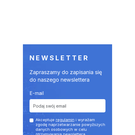
NEWSLETTER
Zapraszamy do zapisania się
do naszego newslettera
E-mail
Akceptuje
regulamin
i wyrażam
zgodę naprzetwarzanie powyższych
danych osobowych w celu
otrzymywania newslettera.