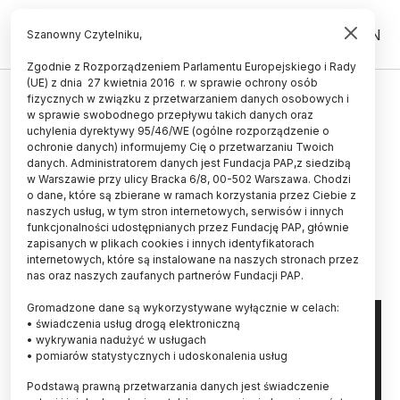
PL
EN
Szanowny Czytelniku,
Zgodnie z Rozporządzeniem Parlamentu Europejskiego i Rady
(UE) z dnia 27 kwietnia 2016 r. w sprawie ochrony osób
NAGRODY
fizycznych w związku z przetwarzaniem danych osobowych i
w sprawie swobodnego przepływu takich danych oraz
Paweł Wieczorkiewicz z
uchylenia dyrektywy 95/46/WE (ogólne rozporządzenie o
Politechniki Warszawskiej
ochronie danych) informujemy Cię o przetwarzaniu Twoich
danych. Administratorem danych jest Fundacja PAP,z siedzibą
zwycięzcą Złotego Medalu Chemii
w Warszawie przy ulicy Bracka 6/8, 00-502 Warszawa. Chodzi
o dane, które są zbierane w ramach korzystania przez Ciebie z
2021
naszych usług, w tym stron internetowych, serwisów i innych
funkcjonalności udostępnianych przez Fundację PAP, głównie
14.12.2021
aktualizacja: 14.12.2021
zapisanych w plikach cookies i innych identyfikatorach
3 minuty czytania
internetowych, które są instalowane na naszych stronach przez
nas oraz naszych zaufanych partnerów Fundacji PAP.
Gromadzone dane są wykorzystywane wyłącznie w celach:
• świadczenia usług drogą elektroniczną
• wykrywania nadużyć w usługach
• pomiarów statystycznych i udoskonalenia usług
Podstawą prawną przetwarzania danych jest świadczenie