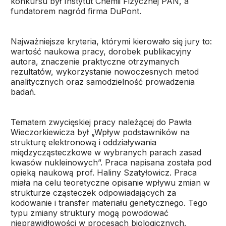
konkursu był Instytut Chemii Fizycznej PAN, a
fundatorem nagród firma DuPont.
Najważniejsze kryteria, którymi kierowało się jury to:
wartość naukowa pracy, dorobek publikacyjny
autora, znaczenie praktyczne otrzymanych
rezultatów, wykorzystanie nowoczesnych metod
analitycznych oraz samodzielność prowadzenia
badań.
Tematem zwycięskiej pracy należącej do Pawła
Wieczorkiewicza był „Wpływ podstawników na
strukturę elektronową i oddziaływania
międzycząsteczkowe w wybranych parach zasad
kwasów nukleinowych”. Praca napisana została pod
opieką naukową prof. Haliny Szatyłowicz. Praca
miała na celu teoretyczne opisanie wpływu zmian w
strukturze cząsteczek odpowiadających za
kodowanie i transfer materiału genetycznego. Tego
typu zmiany struktury mogą powodować
nieprawidłowości w procesach biologicznych.