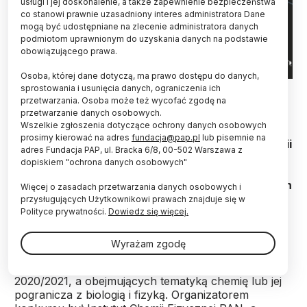
usługi i jej doskonalenie, a także zapewnienie bezpieczeństwa
co stanowi prawnie uzasadniony interes administratora Dane
mogą być udostępniane na zlecenie administratora danych
podmiotom uprawnionym do uzyskania danych na podstawie
obowiązującego prawa.
Osoba, której dane dotyczą, ma prawo dostępu do danych,
Źródło: mat. prasowe
sprostowania i usunięcia danych, ograniczenia ich
przetwarzania. Osoba może też wycofać zgodę na
przetwarzanie danych osobowych.
Paweł Wieczorkiewicz z Wydziału Chemicznego
Wszelkie zgłoszenia dotyczące ochrony danych osobowych
Politechniki Warszawskiej został lauretaem
prosimy kierować na adres
fundacja@pap.pl
lub pisemnie na
pierwszej nagrody w konkursie Złoty Medal Chemii
adres Fundacja PAP, ul. Bracka 6/8, 00-502 Warszawa z
2021. Tematem zwycięskiej pracy dyplomowej był
dopiskiem "ochrona danych osobowych"
wpływ podstawników na strukturę elektronową i
oddziaływania międzycząsteczkowe w wybranych
Więcej o zasadach przetwarzania danych osobowych i
parach zasad kwasów nukleinowych.
przysługujących Użytkownikowi prawach znajduje się w
Polityce prywatności.
Dowiedz się więcej.
Złoty Medal Chemii skierowany był do autorów
Wyrażam zgodę
nowatorskich prac licencjackich lub inżynierskich,
napisanych i obronionych w roku akademickim
2020/2021, a obejmujących tematyką chemię lub jej
pogranicza z biologią i fizyką. Organizatorem