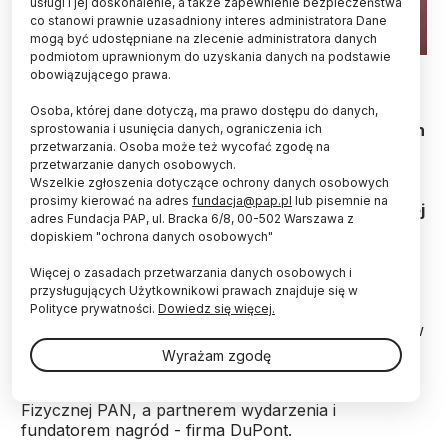
usługi i jej doskonalenie, a także zapewnienie bezpieczeństwa
co stanowi prawnie uzasadniony interes administratora Dane
mogą być udostępniane na zlecenie administratora danych
podmiotom uprawnionym do uzyskania danych na podstawie
Fot. materiały prasowe
obowiązującego prawa.
W ramach konkursu o Złoty Medal Chemii
Osoba, której dane dotyczą, ma prawo dostępu do danych,
wyłoniono autorów najlepszych prac licencjackich
sprostowania i usunięcia danych, ograniczenia ich
przetwarzania. Osoba może też wycofać zgodę na
i inżynierskich z zakresu nauk chemicznych. W 14.
przetwarzanie danych osobowych.
edycji konkursu zwyciężył Jan Kachnowicz z
Wszelkie zgłoszenia dotyczące ochrony danych osobowych
Uniwersytetu Wrocławskiego, który badał
prosimy kierować na adres
fundacja@pap.pl
lub pisemnie na
chroniący przed drobnoustrojami peptyd z ludzkiej
adres Fundacja PAP, ul. Bracka 6/8, 00-502 Warszawa z
śliny.
dopiskiem "ochrona danych osobowych"
Więcej o zasadach przetwarzania danych osobowych i
Złoty Medal Chemii to konkurs dla autorów
przysługujących Użytkownikowi prawach znajduje się w
nowatorskich prac licencjackich lub inżynierskich o
Polityce prywatności.
Dowiedz się więcej.
znaczeniu poznawczym, jak również aplikacyjnym w
dziedzinie chemii (oraz z pogranicza chemii i biologii
Wyrażam zgodę
lub chemii i fizyki), napisanych i obronionych w
Polsce. Organizatorem konkursu jest Instytut Chemii
Fizycznej PAN, a partnerem wydarzenia i
fundatorem nagród - firma DuPont.