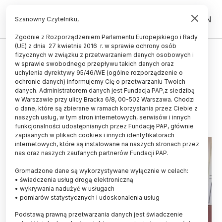
PL
EN
Szanowny Czytelniku,
Zgodnie z Rozporządzeniem Parlamentu Europejskiego i Rady
(UE) z dnia 27 kwietnia 2016 r. w sprawie ochrony osób
MATERIA I ENERGIA
fizycznych w związku z przetwarzaniem danych osobowych i
w sprawie swobodnego przepływu takich danych oraz
Złoty Medal Chemii przyznany po
uchylenia dyrektywy 95/46/WE (ogólne rozporządzenie o
raz 14.
ochronie danych) informujemy Cię o przetwarzaniu Twoich
danych. Administratorem danych jest Fundacja PAP,z siedzibą
w Warszawie przy ulicy Bracka 6/8, 00-502 Warszawa. Chodzi
12.12.2024
aktualizacja: 12.12.2024
o dane, które są zbierane w ramach korzystania przez Ciebie z
2 minuty czytania
naszych usług, w tym stron internetowych, serwisów i innych
funkcjonalności udostępnianych przez Fundację PAP, głównie
zapisanych w plikach cookies i innych identyfikatorach
internetowych, które są instalowane na naszych stronach przez
nas oraz naszych zaufanych partnerów Fundacji PAP.
Gromadzone dane są wykorzystywane wyłącznie w celach:
• świadczenia usług drogą elektroniczną
• wykrywania nadużyć w usługach
• pomiarów statystycznych i udoskonalenia usług
Podstawą prawną przetwarzania danych jest świadczenie