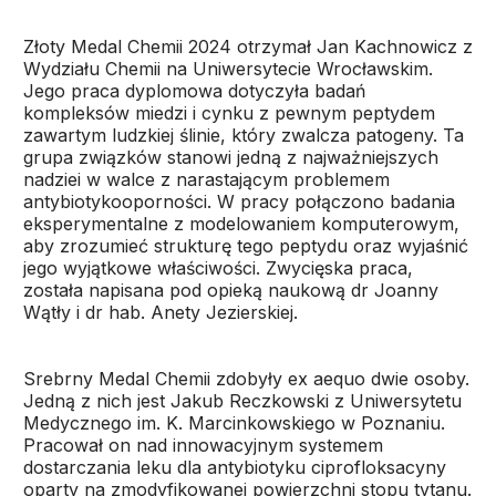
Złoty Medal Chemii 2024 otrzymał Jan Kachnowicz z
Wydziału Chemii na Uniwersytecie Wrocławskim.
Jego praca dyplomowa dotyczyła badań
kompleksów miedzi i cynku z pewnym peptydem
zawartym ludzkiej ślinie, który zwalcza patogeny. Ta
grupa związków stanowi jedną z najważniejszych
nadziei w walce z narastającym problemem
antybiotykooporności. W pracy połączono badania
eksperymentalne z modelowaniem komputerowym,
aby zrozumieć strukturę tego peptydu oraz wyjaśnić
jego wyjątkowe właściwości. Zwycięska praca,
została napisana pod opieką naukową dr Joanny
Wątły i dr hab. Anety Jezierskiej.
Srebrny Medal Chemii zdobyły ex aequo dwie osoby.
Jedną z nich jest Jakub Reczkowski z Uniwersytetu
Medycznego im. K. Marcinkowskiego w Poznaniu.
Pracował on nad innowacyjnym systemem
dostarczania leku dla antybiotyku ciprofloksacyny
oparty na zmodyfikowanej powierzchni stopu tytanu.