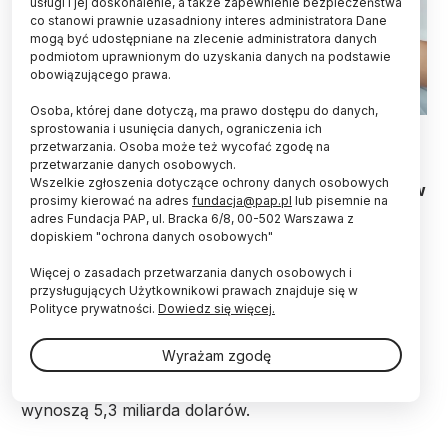
usługi i jej doskonalenie, a także zapewnienie bezpieczeństwa
co stanowi prawnie uzasadniony interes administratora Dane
mogą być udostępniane na zlecenie administratora danych
podmiotom uprawnionym do uzyskania danych na podstawie
obowiązującego prawa.
Osoba, której dane dotyczą, ma prawo dostępu do danych,
Fot. Fotolia
sprostowania i usunięcia danych, ograniczenia ich
przetwarzania. Osoba może też wycofać zgodę na
przetwarzanie danych osobowych.
Często spotykany stan zapalny skóry może być
Wszelkie zgłoszenia dotyczące ochrony danych osobowych
spowodowany nieprawidłową regulację hormonów
prosimy kierować na adres
fundacja@pap.pl
lub pisemnie na
płciowych - informuje pismo “Proceedings of the
adres Fundacja PAP, ul. Bracka 6/8, 00-502 Warszawa z
National Academy of Sciences” (PNAS).
dopiskiem "ochrona danych osobowych"
Więcej o zasadach przetwarzania danych osobowych i
Atopowe zapalenie skóry (AZS) nazywane egzemą
przysługujących Użytkownikowi prawach znajduje się w
to przewlekła choroba zapalna skóry. Typowe
Polityce prywatności.
Dowiedz się więcej.
objawy to silne swędzenie, suchość skóry i jej
zaczerwienienie oraz nawracające okresy
Wyrażam zgodę
zaostrzenia. Występuje u około 13 proc. dzieci i 10
proc. dorosłych. Koszty leczenia AZS tylko w USA
wynoszą 5,3 miliarda dolarów.