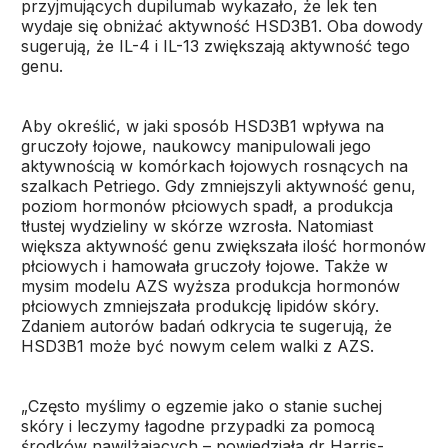
przyjmujących dupilumab wykazało, że lek ten
wydaje się obniżać aktywność HSD3B1. Oba dowody
sugerują, że IL-4 i IL-13 zwiększają aktywność tego
genu.
Aby określić, w jaki sposób HSD3B1 wpływa na
gruczoły łojowe, naukowcy manipulowali jego
aktywnością w komórkach łojowych rosnących na
szalkach Petriego. Gdy zmniejszyli aktywność genu,
poziom hormonów płciowych spadł, a produkcja
tłustej wydzieliny w skórze wzrosła. Natomiast
większa aktywność genu zwiększała ilość hormonów
płciowych i hamowała gruczoły łojowe. Także w
mysim modelu AZS wyższa produkcja hormonów
płciowych zmniejszała produkcję lipidów skóry.
Zdaniem autorów badań odkrycia te sugerują, że
HSD3B1 może być nowym celem walki z AZS.
„Często myślimy o egzemie jako o stanie suchej
skóry i leczymy łagodne przypadki za pomocą
środków nawilżających – powiedziała dr Harris-