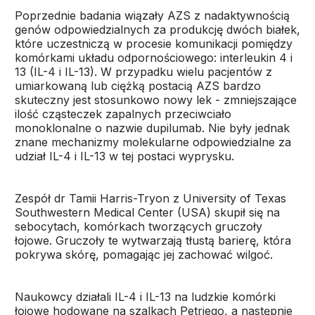
Poprzednie badania wiązały AZS z nadaktywnością
genów odpowiedzialnych za produkcję dwóch białek,
które uczestniczą w procesie komunikacji pomiędzy
komórkami układu odpornościowego: interleukin 4 i
13 (IL-4 i IL-13). W przypadku wielu pacjentów z
umiarkowaną lub ciężką postacią AZS bardzo
skuteczny jest stosunkowo nowy lek - zmniejszające
ilość cząsteczek zapalnych przeciwciało
monoklonalne o nazwie dupilumab. Nie były jednak
znane mechanizmy molekularne odpowiedzialne za
udział IL-4 i IL-13 w tej postaci wyprysku.
Zespół dr Tamii Harris-Tryon z University of Texas
Southwestern Medical Center (USA) skupił się na
sebocytach, komórkach tworzących gruczoły
łojowe. Gruczoły te wytwarzają tłustą barierę, która
pokrywa skórę, pomagając jej zachować wilgoć.
Naukowcy działali IL-4 i IL-13 na ludzkie komórki
łojowe hodowane na szalkach Petriego, a następnie