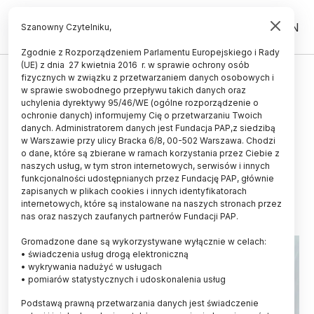
PL
EN
Szanowny Czytelniku,
Zgodnie z Rozporządzeniem Parlamentu Europejskiego i Rady
(UE) z dnia 27 kwietnia 2016 r. w sprawie ochrony osób
ŚWIAT
fizycznych w związku z przetwarzaniem danych osobowych i
w sprawie swobodnego przepływu takich danych oraz
Gen odpowiedzialny za syntezę
uchylenia dyrektywy 95/46/WE (ogólne rozporządzenie o
hormonów płciowych może
ochronie danych) informujemy Cię o przetwarzaniu Twoich
danych. Administratorem danych jest Fundacja PAP,z siedzibą
odgrywać kluczową rolę w
w Warszawie przy ulicy Bracka 6/8, 00-502 Warszawa. Chodzi
o dane, które są zbierane w ramach korzystania przez Ciebie z
egzemie
naszych usług, w tym stron internetowych, serwisów i innych
funkcjonalności udostępnianych przez Fundację PAP, głównie
27.09.2021
aktualizacja: 27.09.2021
zapisanych w plikach cookies i innych identyfikatorach
3 minuty czytania
internetowych, które są instalowane na naszych stronach przez
nas oraz naszych zaufanych partnerów Fundacji PAP.
Gromadzone dane są wykorzystywane wyłącznie w celach:
• świadczenia usług drogą elektroniczną
• wykrywania nadużyć w usługach
• pomiarów statystycznych i udoskonalenia usług
Podstawą prawną przetwarzania danych jest świadczenie