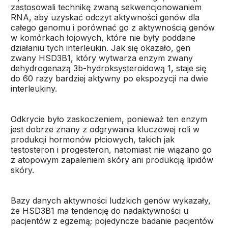
zastosowali technikę zwaną sekwencjonowaniem
RNA, aby uzyskać odczyt aktywności genów dla
całego genomu i porównać go z aktywnością genów
w komórkach łojowych, które nie były poddane
działaniu tych interleukin. Jak się okazało, gen
zwany HSD3B1, który wytwarza enzym zwany
dehydrogenazą 3b-hydroksysteroidową 1, staje się
do 60 razy bardziej aktywny po ekspozycji na dwie
interleukiny.
Odkrycie było zaskoczeniem, ponieważ ten enzym
jest dobrze znany z odgrywania kluczowej roli w
produkcji hormonów płciowych, takich jak
testosteron i progesteron, natomiast nie wiązano go
z atopowym zapaleniem skóry ani produkcją lipidów
skóry.
Bazy danych aktywności ludzkich genów wykazały,
że HSD3B1 ma tendencję do nadaktywności u
pacjentów z egzemą; pojedyncze badanie pacjentów