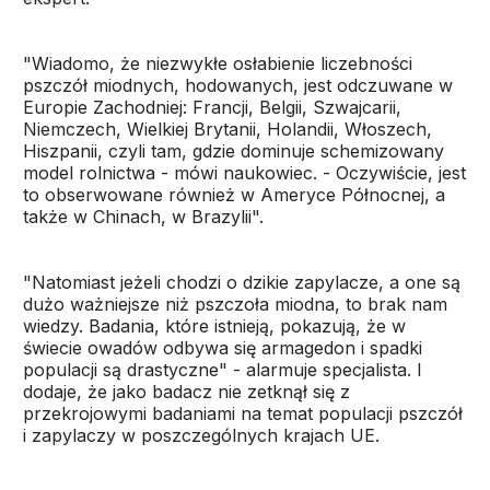
"Wiadomo, że niezwykłe osłabienie liczebności
pszczół miodnych, hodowanych, jest odczuwane w
Europie Zachodniej: Francji, Belgii, Szwajcarii,
Niemczech, Wielkiej Brytanii, Holandii, Włoszech,
Hiszpanii, czyli tam, gdzie dominuje schemizowany
model rolnictwa - mówi naukowiec. - Oczywiście, jest
to obserwowane również w Ameryce Północnej, a
także w Chinach, w Brazylii".
"Natomiast jeżeli chodzi o dzikie zapylacze, a one są
dużo ważniejsze niż pszczoła miodna, to brak nam
wiedzy. Badania, które istnieją, pokazują, że w
świecie owadów odbywa się armagedon i spadki
populacji są drastyczne" - alarmuje specjalista. I
dodaje, że jako badacz nie zetknął się z
przekrojowymi badaniami na temat populacji pszczół
i zapylaczy w poszczególnych krajach UE.