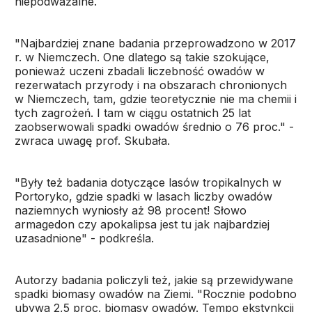
niepodważalne.
"Najbardziej znane badania przeprowadzono w 2017
r. w Niemczech. One dlatego są takie szokujące,
ponieważ uczeni zbadali liczebność owadów w
rezerwatach przyrody i na obszarach chronionych
w Niemczech, tam, gdzie teoretycznie nie ma chemii i
tych zagrożeń. I tam w ciągu ostatnich 25 lat
zaobserwowali spadki owadów średnio o 76 proc." -
zwraca uwagę prof. Skubała.
"Były też badania dotyczące lasów tropikalnych w
Portoryko, gdzie spadki w lasach liczby owadów
naziemnych wyniosły aż 98 procent! Słowo
armagedon czy apokalipsa jest tu jak najbardziej
uzasadnione" - podkreśla.
Autorzy badania policzyli też, jakie są przewidywane
spadki biomasy owadów na Ziemi. "Rocznie podobno
ubywa 2,5 proc. biomasy owadów. Tempo ekstynkcji