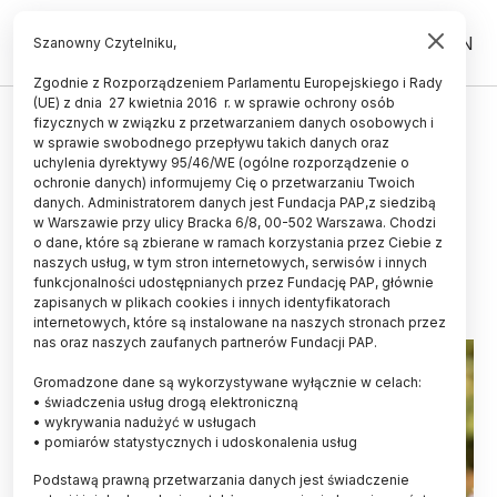
PL
EN
Szanowny Czytelniku,
Zgodnie z Rozporządzeniem Parlamentu Europejskiego i Rady
(UE) z dnia 27 kwietnia 2016 r. w sprawie ochrony osób
ŻYCIE
fizycznych w związku z przetwarzaniem danych osobowych i
w sprawie swobodnego przepływu takich danych oraz
Pszczoły i zapylacze zagrożone na
uchylenia dyrektywy 95/46/WE (ogólne rozporządzenie o
całym świecie, w tym w Europie
ochronie danych) informujemy Cię o przetwarzaniu Twoich
danych. Administratorem danych jest Fundacja PAP,z siedzibą
Zachodniej
w Warszawie przy ulicy Bracka 6/8, 00-502 Warszawa. Chodzi
o dane, które są zbierane w ramach korzystania przez Ciebie z
22.07.2021
aktualizacja: 23.07.2021
naszych usług, w tym stron internetowych, serwisów i innych
5 minut czytania
funkcjonalności udostępnianych przez Fundację PAP, głównie
zapisanych w plikach cookies i innych identyfikatorach
Read the English version of this article
internetowych, które są instalowane na naszych stronach przez
nas oraz naszych zaufanych partnerów Fundacji PAP.
Gromadzone dane są wykorzystywane wyłącznie w celach:
• świadczenia usług drogą elektroniczną
• wykrywania nadużyć w usługach
• pomiarów statystycznych i udoskonalenia usług
Podstawą prawną przetwarzania danych jest świadczenie