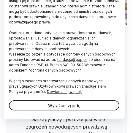
usługi i jej doskonalenie, a także zapewnienie bezpieczeństwa
co stanowi prawnie uzasadniony interes administratora Dane
mogą być udostępniane na zlecenie administratora danych
podmiotom uprawnionym do uzyskania danych na podstawie
obowiązującego prawa.
Fot. Fotolia
Osoba, której dane dotyczą, ma prawo dostępu do danych,
sprostowania i usunięcia danych, ograniczenia ich
Populacja zapylaczy i pszczół, które są kluczowe
przetwarzania. Osoba może też wycofać zgodę na
w funkcjonowaniu ekosystemów czy produkcji
przetwarzanie danych osobowych.
żywności, jest obecnie zagrożona na całym
Wszelkie zgłoszenia dotyczące ochrony danych osobowych
świecie, w tym w Europie Zachodniej, przez
prosimy kierować na adres
fundacja@pap.pl
lub pisemnie na
monokulturę rolnictwa i jego chemizację oraz
adres Fundacja PAP, ul. Bracka 6/8, 00-502 Warszawa z
dopiskiem "ochrona danych osobowych"
zmiany klimatu - mówi PAP ekolog prof. dr hab.
Piotr Skubała.
Więcej o zasadach przetwarzania danych osobowych i
przysługujących Użytkownikowi prawach znajduje się w
Polityce prywatności.
Dowiedz się więcej.
Wyrażam zgodę
"Dla zapylaczy i pszczół jest wiele
zagrożeń powodujących prawdziwą