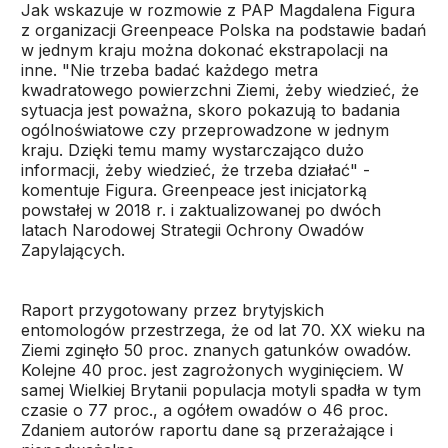
Jak wskazuje w rozmowie z PAP Magdalena Figura
z organizacji Greenpeace Polska na podstawie badań
w jednym kraju można dokonać ekstrapolacji na
inne. "Nie trzeba badać każdego metra
kwadratowego powierzchni Ziemi, żeby wiedzieć, że
sytuacja jest poważna, skoro pokazują to badania
ogólnoświatowe czy przeprowadzone w jednym
kraju. Dzięki temu mamy wystarczająco dużo
informacji, żeby wiedzieć, że trzeba działać" -
komentuje Figura. Greenpeace jest inicjatorką
powstałej w 2018 r. i zaktualizowanej po dwóch
latach Narodowej Strategii Ochrony Owadów
Zapylających.
Raport przygotowany przez brytyjskich
entomologów przestrzega, że od lat 70. XX wieku na
Ziemi zginęło 50 proc. znanych gatunków owadów.
Kolejne 40 proc. jest zagrożonych wyginięciem. W
samej Wielkiej Brytanii populacja motyli spadła w tym
czasie o 77 proc., a ogółem owadów o 46 proc.
Zdaniem autorów raportu dane są przerażające i