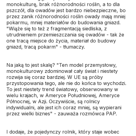
monokulturę, brak różnorodności roślin, a to dla
pszczół, dla owadów jest bardzo niebezpieczne, bo
przez zanik różnorodności roślin owady mają mniej
pokarmu, mniej materiałów do budowania gniazd.
"Wiąże się to też z fragmentacją siedliska, z
utrudnieniem przemieszczania się owadów - tak że
one tracą miejsce do życia, materiał do budowy
gniazd, tracą pokarm" - tłumaczy.
Na jaką to jest skalę? "Ten model przemysłowy,
monokulturowy zdominował cały świat i niestety
rozwija się coraz bardziej. W UE są próby
przystopowania tego, ale nie do końca to wychodzi.
To jest niestety trend światowy, obserwowany w
wielu krajach, w Ameryce Południowej, Ameryce
Północnej, w Azji. Oczywiście, są rolnicy
indywidualni, ale jest ich coraz mniej, są wypierani
przez wielki biznes" - zauważa rozmówca PAP.
I dodaje, że pojedynczy rolnik, który staje wobec