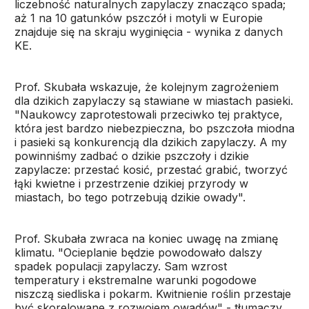
liczebność naturalnych zapylaczy znacząco spada;
aż 1 na 10 gatunków pszczół i motyli w Europie
znajduje się na skraju wyginięcia - wynika z danych
KE.
Prof. Skubała wskazuje, że kolejnym zagrożeniem
dla dzikich zapylaczy są stawiane w miastach pasieki.
"Naukowcy zaprotestowali przeciwko tej praktyce,
która jest bardzo niebezpieczna, bo pszczoła miodna
i pasieki są konkurencją dla dzikich zapylaczy. A my
powinniśmy zadbać o dzikie pszczoły i dzikie
zapylacze: przestać kosić, przestać grabić, tworzyć
łąki kwietne i przestrzenie dzikiej przyrody w
miastach, bo tego potrzebują dzikie owady".
Prof. Skubała zwraca na koniec uwagę na zmianę
klimatu. "Ocieplanie będzie powodowało dalszy
spadek populacji zapylaczy. Sam wzrost
temperatury i ekstremalne warunki pogodowe
niszczą siedliska i pokarm. Kwitnienie roślin przestaje
być skorelowane z rozwojem owadów" - tłumaczy.