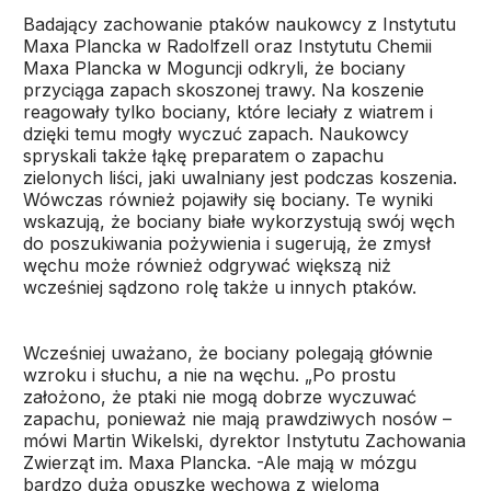
Badający zachowanie ptaków naukowcy z Instytutu
Maxa Plancka w Radolfzell oraz Instytutu Chemii
Maxa Plancka w Moguncji odkryli, że bociany
przyciąga zapach skoszonej trawy. Na koszenie
reagowały tylko bociany, które leciały z wiatrem i
dzięki temu mogły wyczuć zapach. Naukowcy
spryskali także łąkę preparatem o zapachu
zielonych liści, jaki uwalniany jest podczas koszenia.
Wówczas również pojawiły się bociany. Te wyniki
wskazują, że bociany białe wykorzystują swój węch
do poszukiwania pożywienia i sugerują, że zmysł
węchu może również odgrywać większą niż
wcześniej sądzono rolę także u innych ptaków.
Wcześniej uważano, że bociany polegają głównie
wzroku i słuchu, a nie na węchu. „Po prostu
założono, że ptaki nie mogą dobrze wyczuwać
zapachu, ponieważ nie mają prawdziwych nosów –
mówi Martin Wikelski, dyrektor Instytutu Zachowania
Zwierząt im. Maxa Plancka. -Ale mają w mózgu
bardzo dużą opuszkę węchową z wieloma