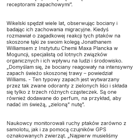
receptorami zapachowymi”.
Wikelski spędził wiele lat, obserwując bociany i
badając ich zachowania migracyjne. Kiedyś
rozmawiał o zagadkowej reakcji tych ptaków na
skoszone łąki ze swoim kolegą Jonathanem
Williamsem z Instytutu Chemii Maxa Plancka w
Moguncji, specjalistą od lotnych związków
organicznych i ich wpływu na ludzi i środowisko.
„Domyślam się, że bociany reagowały na intensywny
zapach świeżo skoszonej trawy – powiedział
Williams. - Ten typowy zapach jest wytwarzany
przez tak zwane odoranty z zielonych liści i składa
się tylko z trzech różnych cząsteczek. Są one
również dodawane do perfum, na przykład, aby
nadać im świeżą, „zieloną” nutę”.
Naukowcy monitorowali ruchy ptaków zarówno z
samolotu, jak i za pomocą czujników GPS
oznakowanych zwierząt. „Najpierw musieliśmy