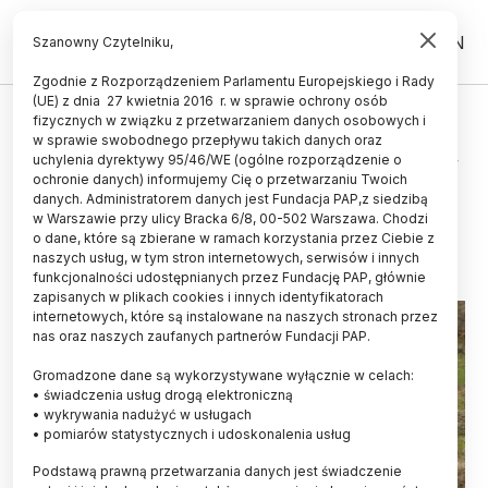
PL
EN
Szanowny Czytelniku,
Zgodnie z Rozporządzeniem Parlamentu Europejskiego i Rady
(UE) z dnia 27 kwietnia 2016 r. w sprawie ochrony osób
ŚWIAT
fizycznych w związku z przetwarzaniem danych osobowych i
w sprawie swobodnego przepływu takich danych oraz
Zapach skoszonej trawy przyciąga
uchylenia dyrektywy 95/46/WE (ogólne rozporządzenie o
bociany
ochronie danych) informujemy Cię o przetwarzaniu Twoich
danych. Administratorem danych jest Fundacja PAP,z siedzibą
w Warszawie przy ulicy Bracka 6/8, 00-502 Warszawa. Chodzi
22.07.2021
aktualizacja: 22.07.2021
o dane, które są zbierane w ramach korzystania przez Ciebie z
3 minuty czytania
naszych usług, w tym stron internetowych, serwisów i innych
funkcjonalności udostępnianych przez Fundację PAP, głównie
zapisanych w plikach cookies i innych identyfikatorach
internetowych, które są instalowane na naszych stronach przez
nas oraz naszych zaufanych partnerów Fundacji PAP.
Gromadzone dane są wykorzystywane wyłącznie w celach:
• świadczenia usług drogą elektroniczną
• wykrywania nadużyć w usługach
• pomiarów statystycznych i udoskonalenia usług
Podstawą prawną przetwarzania danych jest świadczenie