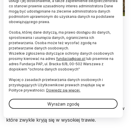
usługi i jej doskonalenie, a także zapewnienie bezpieczeństwa
co stanowi prawnie uzasadniony interes administratora Dane
mogą być udostępniane na zlecenie administratora danych
podmiotom uprawnionym do uzyskania danych na podstawie
Fot. Adobe Stock
obowiązującego prawa.
Zapach świeżo skoszonej trawy kojarzy się
Osoba, której dane dotyczą, ma prawo dostępu do danych,
bocianom z okazją, by się dobrze najeść -
sprostowania i usunięcia danych, ograniczenia ich
przetwarzania. Osoba może też wycofać zgodę na
informuje pismo “Scientific Reports”.
przetwarzanie danych osobowych.
Wszelkie zgłoszenia dotyczące ochrony danych osobowych
prosimy kierować na adres
fundacja@pap.pl
lub pisemnie na
Ptaki znane są z bystrego wzroku (zwłaszcza orły i
adres Fundacja PAP, ul. Bracka 6/8, 00-502 Warszawa z
sokoły) oraz słuchu (szczególnie sowy). Dzięki
dopiskiem "ochrona danych osobowych"
wyostrzonym zmysłom nie mają problemów ze
zdobywaniem pożywienia. Natomiast ich węch
Więcej o zasadach przetwarzania danych osobowych i
wydawał się odgrywać raczej podrzędną rolę.
przysługujących Użytkownikowi prawach znajduje się w
Polityce prywatności.
Dowiedz się więcej.
Gdy łąki - na przykład nad Jeziorem Bodeńskim - są
Wyrażam zgodę
świeżo skoszone, często pojawiają się tam bociany w
poszukiwaniu ślimaków, żab i drobnych gryzoni,
które zwykle kryją się w wysokiej trawie.