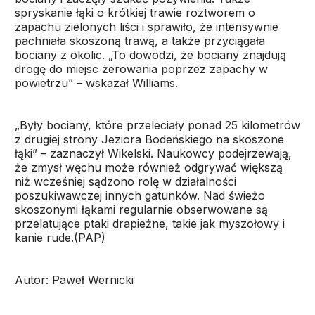
spryskanie łąki o krótkiej trawie roztworem o
zapachu zielonych liści i sprawiło, że intensywnie
pachniała skoszoną trawą, a także przyciągała
bociany z okolic. „To dowodzi, że bociany znajdują
drogę do miejsc żerowania poprzez zapachy w
powietrzu” – wskazał Williams.
„Były bociany, które przeleciały ponad 25 kilometrów
z drugiej strony Jeziora Bodeńskiego na skoszone
łąki” – zaznaczył Wikelski. Naukowcy podejrzewają,
że zmysł węchu może również odgrywać większą
niż wcześniej sądzono rolę w działalności
poszukiwawczej innych gatunków. Nad świeżo
skoszonymi łąkami regularnie obserwowane są
przelatujące ptaki drapieżne, takie jak myszołowy i
kanie rude.(PAP)
Autor: Paweł Wernicki