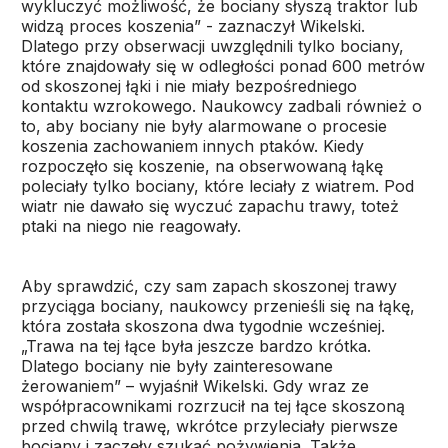
wykluczyć możliwość, że bociany słyszą traktor lub
widzą proces koszenia” - zaznaczył Wikelski.
Dlatego przy obserwacji uwzględnili tylko bociany,
które znajdowały się w odległości ponad 600 metrów
od skoszonej łąki i nie miały bezpośredniego
kontaktu wzrokowego. Naukowcy zadbali również o
to, aby bociany nie były alarmowane o procesie
koszenia zachowaniem innych ptaków. Kiedy
rozpoczęło się koszenie, na obserwowaną łąkę
poleciały tylko bociany, które leciały z wiatrem. Pod
wiatr nie dawało się wyczuć zapachu trawy, toteż
ptaki na niego nie reagowały.
Aby sprawdzić, czy sam zapach skoszonej trawy
przyciąga bociany, naukowcy przenieśli się na łąkę,
która została skoszona dwa tygodnie wcześniej.
„Trawa na tej łące była jeszcze bardzo krótka.
Dlatego bociany nie były zainteresowane
żerowaniem” – wyjaśnił Wikelski. Gdy wraz ze
współpracownikami rozrzucił na tej łące skoszoną
przed chwilą trawę, wkrótce przyleciały pierwsze
bociany i zaczęły szukać pożywienia. Także