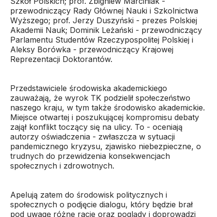
Szkół Polskich; prof. Zbigniew Marciniak -
przewodniczący Rady Głównej Nauki i Szkolnictwa
Wyższego; prof. Jerzy Duszyński - prezes Polskiej
Akademii Nauk; Dominik Leżański - przewodniczący
Parlamentu Studentów Rzeczypospolitej Polskiej i
Aleksy Borówka - przewodniczący Krajowej
Reprezentacji Doktorantów.
Przedstawiciele środowiska akademickiego
zauważają, że wyrok TK podzielił społeczeństwo
naszego kraju, w tym także środowisko akademickie.
Miejsce otwartej i poszukującej kompromisu debaty
zajął konflikt toczący się na ulicy. To - oceniają
autorzy oświadczenia - zwłaszcza w sytuacji
pandemicznego kryzysu, zjawisko niebezpieczne, o
trudnych do przewidzenia konsekwencjach
społecznych i zdrowotnych.
Apelują zatem do środowisk politycznych i
społecznych o podjęcie dialogu, który będzie brał
pod uwagę różne racje oraz poglądy i doprowadzi