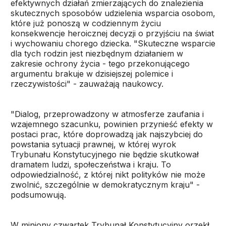
efektywnych działań zmierzających do znalezienia
skutecznych sposobów udzielenia wsparcia osobom,
które już ponoszą w codziennym życiu
konsekwencje heroicznej decyzji o przyjściu na świat
i wychowaniu chorego dziecka. "Skuteczne wsparcie
dla tych rodzin jest niezbędnym działaniem w
zakresie ochrony życia - tego przekonującego
argumentu brakuje w dzisiejszej polemice i
rzeczywistości" - zauważają naukowcy.
"Dialog, przeprowadzony w atmosferze zaufania i
wzajemnego szacunku, powinien przynieść efekty w
postaci prac, które doprowadzą jak najszybciej do
powstania sytuacji prawnej, w której wyrok
Trybunału Konstytucyjnego nie będzie skutkował
dramatem ludzi, społeczeństwa i kraju. To
odpowiedzialność, z której nikt polityków nie może
zwolnić, szczególnie w demokratycznym kraju" -
podsumowują.
W miniony czwartek Trybunał Konstytucyjny orzekł,