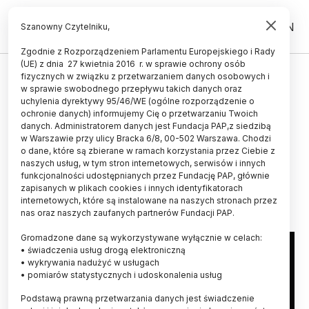
PL
EN
Szanowny Czytelniku,
Zgodnie z Rozporządzeniem Parlamentu Europejskiego i Rady
(UE) z dnia 27 kwietnia 2016 r. w sprawie ochrony osób
UCZELNIE I INSTYTUCJE
fizycznych w związku z przetwarzaniem danych osobowych i
w sprawie swobodnego przepływu takich danych oraz
Przedstawiciele środowisk
uchylenia dyrektywy 95/46/WE (ogólne rozporządzenie o
akademickich apelują o dialog w
ochronie danych) informujemy Cię o przetwarzaniu Twoich
danych. Administratorem danych jest Fundacja PAP,z siedzibą
związku z wydarzeniami po
w Warszawie przy ulicy Bracka 6/8, 00-502 Warszawa. Chodzi
o dane, które są zbierane w ramach korzystania przez Ciebie z
orzeczeniu TK
naszych usług, w tym stron internetowych, serwisów i innych
funkcjonalności udostępnianych przez Fundację PAP, głównie
28.10.2020
aktualizacja: 28.10.2020
zapisanych w plikach cookies i innych identyfikatorach
2 minuty czytania
internetowych, które są instalowane na naszych stronach przez
nas oraz naszych zaufanych partnerów Fundacji PAP.
Gromadzone dane są wykorzystywane wyłącznie w celach:
• świadczenia usług drogą elektroniczną
• wykrywania nadużyć w usługach
• pomiarów statystycznych i udoskonalenia usług
Podstawą prawną przetwarzania danych jest świadczenie