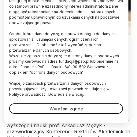
usługi i jej doskonalenie, a także zapewnienie bezpieczeństwa
co stanowi prawnie uzasadniony interes administratora Dane
mogą być udostępniane na zlecenie administratora danych
podmiotom uprawnionym do uzyskania danych na podstawie
obowiązującego prawa.
Osoba, której dane dotyczą, ma prawo dostępu do danych,
Fot. Fotolia
sprostowania i usunięcia danych, ograniczenia ich
przetwarzania. Osoba może też wycofać zgodę na
przetwarzanie danych osobowych.
O podjęcie dialogu, uwzględniającego nie tylko
Wszelkie zgłoszenia dotyczące ochrony danych osobowych
polityczne racje, ale i wyniki badań naukowych,
prosimy kierować na adres
fundacja@pap.pl
lub pisemnie na
opinie kobiet, doświadczenia organizacji
adres Fundacja PAP, ul. Bracka 6/8, 00-502 Warszawa z
wspierających rodziny z dziećmi chorymi i
dopiskiem "ochrona danych osobowych"
niepełnosprawnymi - apelują wspólnie
przedstawiciele kilku organizacji szkolnictwa
Więcej o zasadach przetwarzania danych osobowych i
wyższego i nauki.
przysługujących Użytkownikowi prawach znajduje się w
Polityce prywatności.
Dowiedz się więcej.
Apel związany z orzeczeniem Trybunału
Wyrażam zgodę
Konstytucyjnego skutkującym licznymi protestami
podpisali przedstawiciele pięciu instytucji szkolnictwa
wyższego i nauki: prof. Arkadiusz Mężyk -
przewodniczący Konferencji Rektorów Akademickich