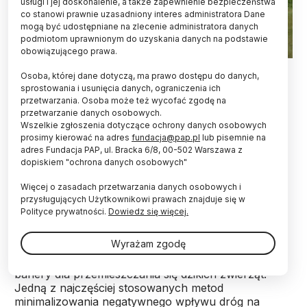
usługi i jej doskonalenie, a także zapewnienie bezpieczeństwa
co stanowi prawnie uzasadniony interes administratora Dane
mogą być udostępniane na zlecenie administratora danych
podmiotom uprawnionym do uzyskania danych na podstawie
obowiązującego prawa.
fot. - materiał prasowy
Osoba, której dane dotyczą, ma prawo dostępu do danych,
sprostowania i usunięcia danych, ograniczenia ich
Dzikie ssaki najchętniej wykorzystują szerokie
przetwarzania. Osoba może też wycofać zgodę na
górne przejścia dla zwierząt. Dowiodły tego
przetwarzanie danych osobowych.
trzyletnie badania przeprowadzone na piętnastu
Wszelkie zgłoszenia dotyczące ochrony danych osobowych
przejściach dla dużych zwierząt na odcinku
prosimy kierować na adres
fundacja@pap.pl
lub pisemnie na
autostrady A4, biegnącym przez Bory
adres Fundacja PAP, ul. Bracka 6/8, 00-502 Warszawa z
dopiskiem "ochrona danych osobowych"
Dolnośląskie.
Więcej o zasadach przetwarzania danych osobowych i
przysługujących Użytkownikowi prawach znajduje się w
Autorzy badania zwracają uwagę, że w Polsce
Polityce prywatności.
Dowiedz się więcej.
dynamicznie rozwijana jest sieć dróg szybkiego
ruchu. Autostrady i drogi ekspresowe są
Wyrażam zgodę
obligatoryjnie grodzone, co w połączeniu z
intensywnym ruchem pojazdów stwarza ogromne
bariery dla przemieszczania się dzikich zwierząt.
Jedną z najczęściej stosowanych metod
minimalizowania negatywnego wpływu dróg na