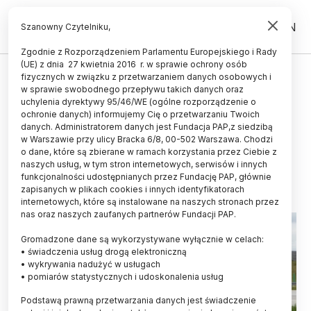
PL
EN
Szanowny Czytelniku,
Zgodnie z Rozporządzeniem Parlamentu Europejskiego i Rady
(UE) z dnia 27 kwietnia 2016 r. w sprawie ochrony osób
ŻYCIE
fizycznych w związku z przetwarzaniem danych osobowych i
w sprawie swobodnego przepływu takich danych oraz
Naukowcy o rozwiązaniach przy
uchylenia dyrektywy 95/46/WE (ogólne rozporządzenie o
autostradach: górne przejścia
ochronie danych) informujemy Cię o przetwarzaniu Twoich
danych. Administratorem danych jest Fundacja PAP,z siedzibą
najlepiej służą dzikim zwierzętom
w Warszawie przy ulicy Bracka 6/8, 00-502 Warszawa. Chodzi
o dane, które są zbierane w ramach korzystania przez Ciebie z
02.09.2020
aktualizacja: 03.09.2020
naszych usług, w tym stron internetowych, serwisów i innych
3 minuty czytania
funkcjonalności udostępnianych przez Fundację PAP, głównie
zapisanych w plikach cookies i innych identyfikatorach
internetowych, które są instalowane na naszych stronach przez
nas oraz naszych zaufanych partnerów Fundacji PAP.
Gromadzone dane są wykorzystywane wyłącznie w celach:
• świadczenia usług drogą elektroniczną
• wykrywania nadużyć w usługach
• pomiarów statystycznych i udoskonalenia usług
Podstawą prawną przetwarzania danych jest świadczenie