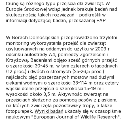
faunę są różnego typu przejścia dla zwierząt. W
Europie Środkowej wciąż jednak brakuje badań nad
skutecznością takich rozwiązań - podkreślili w
informacji dotyczącej badań, przekazanej PAP.
W Borach Dolnośląskich przeprowadzono trzyletni
monitoring wykorzystania przejść dla zwierząt
usytuowanych na oddanym do użytku w 2009 r.
odcinku autostrady A4, pomiędzy Zgorzelcem i
Krzyżową. Badaniami objęto sześć górnych przejść
o szerokości 30-45 m, w tym czterech o łagodnych
(12 proc.) i dwóch o stromych (25-26,5 proc.)
najściach; pięć poszerzanych mostów nad dużymi
ciekami wodnymi o szerokości 33-114 m oraz cztery
wąskie dolne przejścia o szerokości 15-19 m i
wysokości około 3,5 m. Aktywność zwierząt na
przejściach śledzono za pomocą pasów z piaskiem,
na których zwierzęta pozostawiały tropy, a także
fotopułapek.
Wyniki badań
ukazały się w czasopiśmie
naukowym "European Journal of Wildlife Research".