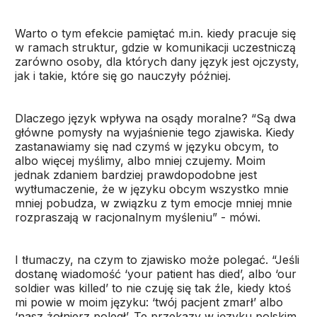
Warto o tym efekcie pamiętać m.in. kiedy pracuje się
w ramach struktur, gdzie w komunikacji uczestniczą
zarówno osoby, dla których dany język jest ojczysty,
jak i takie, które się go nauczyły później.
Dlaczego język wpływa na osądy moralne? “Są dwa
główne pomysły na wyjaśnienie tego zjawiska. Kiedy
zastanawiamy się nad czymś w języku obcym, to
albo więcej myślimy, albo mniej czujemy. Moim
jednak zdaniem bardziej prawdopodobne jest
wytłumaczenie, że w języku obcym wszystko mnie
mniej pobudza, w związku z tym emocje mniej mnie
rozpraszają w racjonalnym myśleniu” - mówi.
I tłumaczy, na czym to zjawisko może polegać. “Jeśli
dostanę wiadomość ‘your patient has died’, albo ‘our
soldier was killed’ to nie czuję się tak źle, kiedy ktoś
mi powie w moim języku: ‘twój pacjent zmarł’ albo
‘nasz żołnierz poległ’. Te przekazy w języku polskim