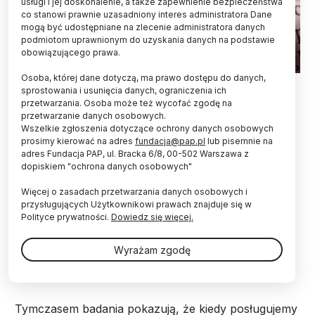
usługi i jej doskonalenie, a także zapewnienie bezpieczeństwa
co stanowi prawnie uzasadniony interes administratora Dane
mogą być udostępniane na zlecenie administratora danych
podmiotom uprawnionym do uzyskania danych na podstawie
obowiązującego prawa.
Osoba, której dane dotyczą, ma prawo dostępu do danych,
Fot. Fotolia
sprostowania i usunięcia danych, ograniczenia ich
przetwarzania. Osoba może też wycofać zgodę na
Kiedy podejmujemy decyzje w języku dla nas
przetwarzanie danych osobowych.
obcym, mniej przejmujemy się ich etycznym
Wszelkie zgłoszenia dotyczące ochrony danych osobowych
aspektem, niż gdy dokonujemy tych wyborów w
prosimy kierować na adres
fundacja@pap.pl
lub pisemnie na
języku ojczystym. O tym, jak język wpływa na
adres Fundacja PAP, ul. Bracka 6/8, 00-502 Warszawa z
dopiskiem "ochrona danych osobowych"
moralność mówi psycholog dr hab. Michał Białek.
Więcej o zasadach przetwarzania danych osobowych i
przysługujących Użytkownikowi prawach znajduje się w
Językami obcymi posługuje się na co dzień spora
Polityce prywatności.
Dowiedz się więcej.
grupa osób. Wśród nich są m.in. osoby pracujące w
korporacjach międzynarodowych, osoby, które
Wyrażam zgodę
mieszkają zagranicą, ale i decydenci, którzy biorą
udział w negocjacjach międzynarodowych.
Tymczasem badania pokazują, że kiedy posługujemy