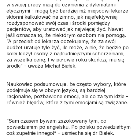
w swojej pracy mają do czynienia z dylematami
etycznymi - mogą być bardziej niż miejscowi lekarze
skłonni kalkulować na zimno, jak najefektywniej
rozdysponować swój czas i środki pomiędzy
pacjentów, aby uratować jak najwięcej żyć. Nawet
jeśli oznacza to, że niektórym osobom nie pomogą.
“A przecież od lekarza oczekujemy, że za swój
budżet uratuje tyle żyć, ile może, a nie, że będzie po
kolei leczył osoby z najtrudniejszymi schorzeniami,
za wszelka cenę. I w połowie roku skończą mu się
środki” - uważa Michał Białek.
Naukowiec podsumowuje, że często wybory, które
podejmuje się w obcym języku, są bardziej
racjonalne, pozbawione emocji, ale co za tym idzie -
również błędów, które z tymi emocjami są związane.
“Sam czasem bywam zszokowany tym, co
powiedziałem po angielsku. Po polsku powiedziałbym
coś zupełnie innego!” - uśmiecha się dr Białek.