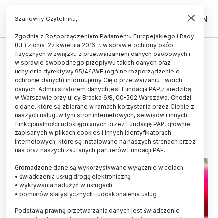
PL
EN
Szanowny Czytelniku,
Zgodnie z Rozporządzeniem Parlamentu Europejskiego i Rady
(UE) z dnia 27 kwietnia 2016 r. w sprawie ochrony osób
CZŁOWIEK
fizycznych w związku z przetwarzaniem danych osobowych i
w sprawie swobodnego przepływu takich danych oraz
W języku obcym podejmujemy
uchylenia dyrektywy 95/46/WE (ogólne rozporządzenie o
inne decyzje moralne niż w
ochronie danych) informujemy Cię o przetwarzaniu Twoich
danych. Administratorem danych jest Fundacja PAP,z siedzibą
ojczystym
w Warszawie przy ulicy Bracka 6/8, 00-502 Warszawa. Chodzi
o dane, które są zbierane w ramach korzystania przez Ciebie z
LUDWIKA TOMALA
naszych usług, w tym stron internetowych, serwisów i innych
28.07.2020
aktualizacja: 29.07.2020
funkcjonalności udostępnianych przez Fundację PAP, głównie
4 minuty czytania
zapisanych w plikach cookies i innych identyfikatorach
internetowych, które są instalowane na naszych stronach przez
nas oraz naszych zaufanych partnerów Fundacji PAP.
Gromadzone dane są wykorzystywane wyłącznie w celach:
• świadczenia usług drogą elektroniczną
• wykrywania nadużyć w usługach
• pomiarów statystycznych i udoskonalenia usług
Podstawą prawną przetwarzania danych jest świadczenie