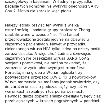
szczegółowym badaniom. W żadnym przypadku
badanie tych komórek nie wykryło obecności SARS-
CoV-2. Matka nie zaraziła więc płodu.
Należy jednak przyjąć ten wynik z wielką
ostrożnością – badanie grupy profesora Zhang
opublikowane w czasopiśmie The Lancet
przeprowadzone zostało jedynie na dziewięciu
ciężarnych pacjentkach. Nawet w przypadku
nieleczonego wirusa HIV, tylko jedna na cztery matki
zaraża dziecko. A więc choć żadna z dziewięciu
ciężarnych nie przekazała wirusa SARS-CoV-2
swojemu potomkowi, nie można zakładać, że
zarażenie w życiu płodowym jest niemożliwe.
Ponadto, inna grupa z Wuhan ogłosiła
trzy
potwierdzone przypadki COVID-19 u noworodków
.
W tym momencie nie możemy jednak stwierdzić, czy
do zarażenia zaszło podczas ciąży, czy też w
warunkach szpitalnych tuż po narodzinach.
Pewność dadzą dopiero analizy dziesiątki tysięcy ciąż
przebiegających w krajach pogrążonych w pandemii.