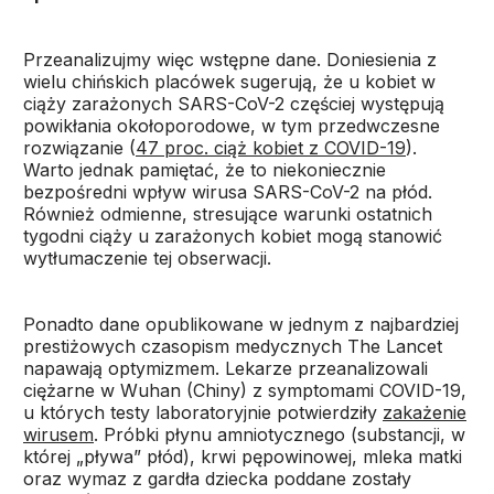
Przeanalizujmy więc wstępne dane. Doniesienia z
wielu chińskich placówek sugerują, że u kobiet w
ciąży zarażonych SARS-CoV-2 częściej występują
powikłania okołoporodowe, w tym przedwczesne
rozwiązanie (
47 proc. ciąż kobiet z COVID-19
).
Warto jednak pamiętać, że to niekoniecznie
bezpośredni wpływ wirusa SARS-CoV-2 na płód.
Również odmienne, stresujące warunki ostatnich
tygodni ciąży u zarażonych kobiet mogą stanowić
wytłumaczenie tej obserwacji.
Ponadto dane opublikowane w jednym z najbardziej
prestiżowych czasopism medycznych The Lancet
napawają optymizmem. Lekarze przeanalizowali
ciężarne w Wuhan (Chiny) z symptomami COVID-19,
u których testy laboratoryjnie potwierdziły
zakażenie
wirusem
. Próbki płynu amniotycznego (substancji, w
której „pływa” płód), krwi pępowinowej, mleka matki
oraz wymaz z gardła dziecka poddane zostały