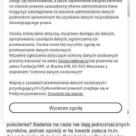
usługi i jej doskonalenie, a także zapewnienie bezpieczeństwa
co stanowi prawnie uzasadniony interes administratora Dane
mogą być udostępniane na zlecenie administratora danych
podmiotom uprawnionym do uzyskania danych na podstawie
Źródło: Fotolia
obowiązującego prawa.
Brytyjska agencja ds. zdrowia do grupy
Osoba, której dane dotyczą, ma prawo dostępu do danych,
podwyższonego ryzyka w związku z zagrożeniem
sprostowania i usunięcia danych, ograniczenia ich
przetwarzania. Osoba może też wycofać zgodę na
koronawirusem SARS-CoV-2 - oprócz osób
przetwarzanie danych osobowych.
cierpiących na astmę, niewydolność serca czy
Wszelkie zgłoszenia dotyczące ochrony danych osobowych
choroby nerek - zaliczyła również kobiety
prosimy kierować na adres
fundacja@pap.pl
lub pisemnie na
ciężarne. Podwyższone ryzyko to nie tylko
adres Fundacja PAP, ul. Bracka 6/8, 00-502 Warszawa z
większa szansa na zachorowanie, ale również
dopiskiem "ochrona danych osobowych"
ciężki przebieg choroby. Stan zdrowia i
samopoczucie przyszłej matki można względnie
Więcej o zasadach przetwarzania danych osobowych i
łatwo monitorować. W przypadku płodu, proces
przysługujących Użytkownikowi prawach znajduje się w
ten jest bardziej skomplikowany.
Polityce prywatności.
Dowiedz się więcej.
Wyrażam zgodę
Czy mamy powody, by w obliczu pandemii COVID-19
zacząć obawiać się o zdrowie następnego
pokolenia? Badania na razie nie dają jednoznacznych
wyników, jednak spokój w tej kwestii zaleca m.in.