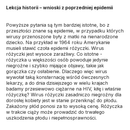
Lekcja historii – wnioski z poprzedniej epidemii
Powyższe pytania są tym bardziej istotne, bo z
przeszłości znane są epidemie, w przypadku których
wirusy przenoszone były z matki na nienarodzone
dziecko. Na przykład w 1964 roku Amerykanie
musieli stawić czoła epidemii różyczki. Wirus
różyczki jest wysoce zaraźliwy. Co istotne -
różyczka u większości osób powoduje jedynie
niegroźne i szybko mijające objawy, takie jak
gorączka czy osłabienie. Dlaczego więc wirus
wywołał taką konsternację wśród ówczesnych
lekarzy, a do dnia dzisiejszego w wielu krajach
badamy przesiewowo ciężarne na HIV, kiłę i właśnie
różyczkę? Wirus różyczki zasadniczo niegroźny dla
dorosłej kobiety jest w stanie przeniknąć do płodu.
Zakażony płód ponosi za to wysoką cenę. Różyczka
w trakcie ciąży może prowadzić do trwałego
uszkodzenia płodu i niepełnosprawności.