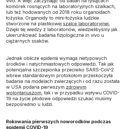
vivo. A więc zaczynając od badań na tysiącach
komórek rosnących na laboratoryjnych szalkach,
lub też hodowanych od 2018 roku organoidach
łożyska. Organoidy to mini-łożyska ludzkie
stworzone na plastikowej
szalce laboratoryjnej.
Dzięki tej wiedzy z laboratoriów, wiedzielibyśmy jak
ukierunkować badania fizjologiczne in vivo u
ciężarnych ssaków.
Jednak oblicze epidemii wymaga nietypowych
środków i natychmiastowych odpowiedzi. Tak jak
potencjalna szczepionka przeciwko SARS-CoV-2
wbrew standardowym protokołom przeskoczyła
badania na modelach zwierzęcych i od razu została
w USA podana pierwszym
zdrowym
wolontariuszom
, tak i w przypadku wpływu COVID-
19 na życie płodowe odpowiedzi szukać musimy
bezpośrednio u ludzi.
Rokowania pierwszych noworodków podczas
epidemii COVID-19