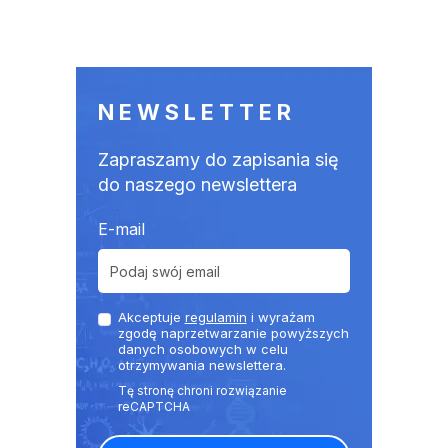
NEWSLETTER
Zapraszamy do zapisania się
do naszego newslettera
E-mail
Akceptuje
regulamin
i wyrażam
zgodę naprzetwarzanie powyższych
danych osobowych w celu
otrzymywania newslettera.