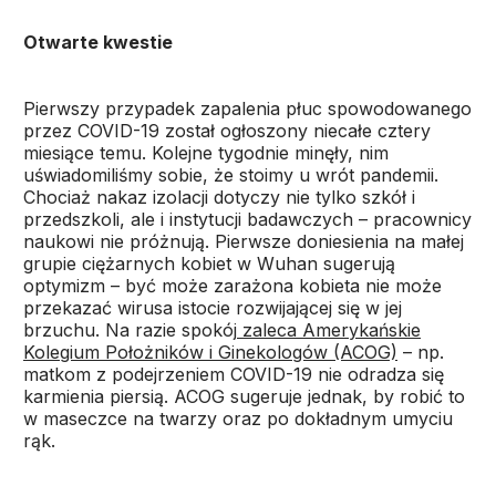
Otwarte kwestie
Pierwszy przypadek zapalenia płuc spowodowanego
przez COVID-19 został ogłoszony niecałe cztery
miesiące temu. Kolejne tygodnie minęły, nim
uświadomiliśmy sobie, że stoimy u wrót pandemii.
Chociaż nakaz izolacji dotyczy nie tylko szkół i
przedszkoli, ale i instytucji badawczych – pracownicy
naukowi nie próżnują. Pierwsze doniesienia na małej
grupie ciężarnych kobiet w Wuhan sugerują
optymizm – być może zarażona kobieta nie może
przekazać wirusa istocie rozwijającej się w jej
brzuchu. Na razie spokój
zaleca Amerykańskie
Kolegium Położników i Ginekologów (ACOG)
– np.
matkom z podejrzeniem COVID-19 nie odradza się
karmienia piersią. ACOG sugeruje jednak, by robić to
w maseczce na twarzy oraz po dokładnym umyciu
rąk.