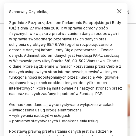
PL
EN
Szanowny Czytelniku,
Zgodnie z Rozporządzeniem Parlamentu Europejskiego i Rady
(UE) z dnia 27 kwietnia 2016 r. w sprawie ochrony osób
ZDROWIE
fizycznych w związku z przetwarzaniem danych osobowych i
w sprawie swobodnego przepływu takich danych oraz
Koronawirus a noworodki: pytań
uchylenia dyrektywy 95/46/WE (ogólne rozporządzenie o
wiele, spokój zalecany
ochronie danych) informujemy Cię o przetwarzaniu Twoich
danych. Administratorem danych jest Fundacja PAP,z siedzibą
w Warszawie przy ulicy Bracka 6/8, 00-502 Warszawa. Chodzi
03.04.2020
aktualizacja: 03.04.2020
o dane, które są zbierane w ramach korzystania przez Ciebie z
6 minut czytania
naszych usług, w tym stron internetowych, serwisów i innych
funkcjonalności udostępnianych przez Fundację PAP, głównie
zapisanych w plikach cookies i innych identyfikatorach
internetowych, które są instalowane na naszych stronach przez
nas oraz naszych zaufanych partnerów Fundacji PAP.
Gromadzone dane są wykorzystywane wyłącznie w celach:
• świadczenia usług drogą elektroniczną
• wykrywania nadużyć w usługach
• pomiarów statystycznych i udoskonalenia usług
Podstawą prawną przetwarzania danych jest świadczenie