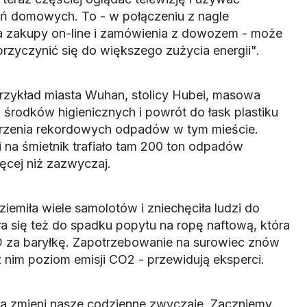
ń domowych. To - w połączeniu z nagle
zakupy on-line i zamówienia z dowozem - może
przyczynić się do większego zużycia energii".
przykład miasta Wuhan, stolicy Hubei, masowa
środków higienicznych i powrót do łask plastiku
orzenia rekordowych odpadów w tym mieście.
 na śmietnik trafiało tam 200 ton odpadów
cej niż zazwyczaj.
emiła wiele samolotów i zniechęciła ludzi do
a się też do spadku popytu na ropę naftową, która
D za baryłkę. Zapotrzebowanie na surowiec znów
 nim poziom emisji CO2 - przewidują eksperci.
a zmieni nasze codzienne zwyczaje. Zaczniemy