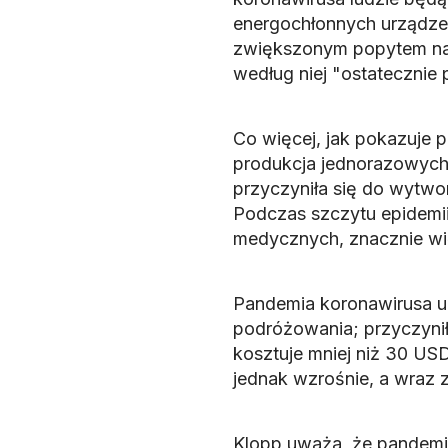
energochłonnych urządze
zwiększonym popytem na 
według niej "ostatecznie 
Co więcej, jak pokazuje 
produkcja jednorazowych 
przyczyniła się do wytw
Podczas szczytu epidemii
medycznych, znacznie wię
Pandemia koronawirusa uzi
podróżowania; przyczynił
kosztuje mniej niż 30 US
jednak wzrośnie, a wraz z
Klopp uważa, że pandemi