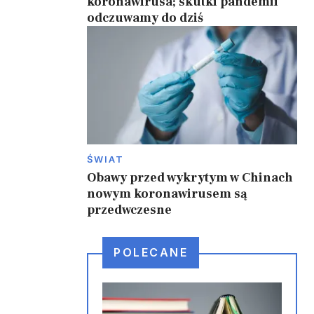
koronawirusa; skutki pandemii
odczuwamy do dziś
ŚWIAT
Obawy przed wykrytym w Chinach
nowym koronawirusem są
przedwczesne
POLECANE