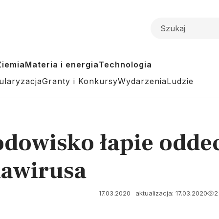
Ziemia
Materia i energia
Technologia
ularyzacja
Granty i Konkursy
Wydarzenia
Ludzie
rodowisko łapie odde
nawirusa
17.03.2020
aktualizacja: 17.03.2020
2