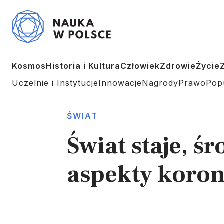
Kosmos
Historia i Kultura
Człowiek
Zdrowie
Życie
Uczelnie i Instytucje
Innowacje
Nagrody
Prawo
Pop
ŚWIAT
Świat staje, ś
aspekty koro