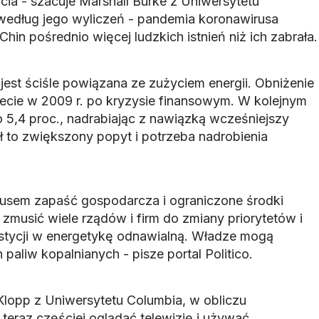
cia - szacuje Marshall Burke z Uniwersytetu
według jego wyliczeń - pandemia koronawirusa
hin pośrednio więcej ludzkich istnień niż ich zabrała.
st ściśle powiązana ze zużyciem energii. Obniżenie
ecie w 2009 r. po kryzysie finansowym. W kolejnym
o 5,4 proc., nadrabiając z nawiązką wcześniejszy
ł to zwiększony popyt i potrzeba nadrobienia
sem zapaść gospodarcza i ograniczone środki
musić wiele rządów i firm do zmiany priorytetów i
estycji w energetykę odnawialną. Władze mogą
paliw kopalnianych - pisze portal Politico.
lopp z Uniwersytetu Columbia, w obliczu
teraz częściej oglądać telewizję i używać