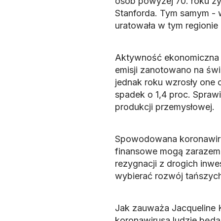
osób powyżej 70. roku ży
Stanforda. Tym samym - 
uratowała w tym regionie C
Aktywność ekonomiczna je
emisji zanotowano na świ
jednak roku wzrosły one 
spadek o 1,4 proc. Sprawi
produkcji przemysłowej.
Spowodowana koronawiru
finansowe mogą zarazem z
rezygnacji z drogich inw
wybierać rozwój tańszych 
Jak zauważa Jacqueline K
koronawirusa ludzie będą 