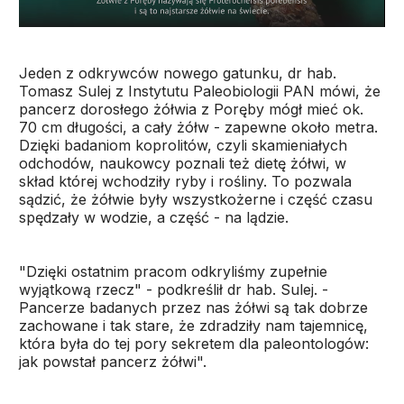
Jeden z odkrywców nowego gatunku, dr hab.
Tomasz Sulej z Instytutu Paleobiologii PAN mówi, że
pancerz dorosłego żółwia z Poręby mógł mieć ok.
70 cm długości, a cały żółw - zapewne około metra.
Dzięki badaniom koprolitów, czyli skamieniałych
odchodów, naukowcy poznali też dietę żółwi, w
skład której wchodziły ryby i rośliny. To pozwala
sądzić, że żółwie były wszystkożerne i część czasu
spędzały w wodzie, a część - na lądzie.
"Dzięki ostatnim pracom odkryliśmy zupełnie
wyjątkową rzecz" - podkreślił dr hab. Sulej. -
Pancerze badanych przez nas żółwi są tak dobrze
zachowane i tak stare, że zdradziły nam tajemnicę,
która była do tej pory sekretem dla paleontologów:
jak powstał pancerz żółwi".