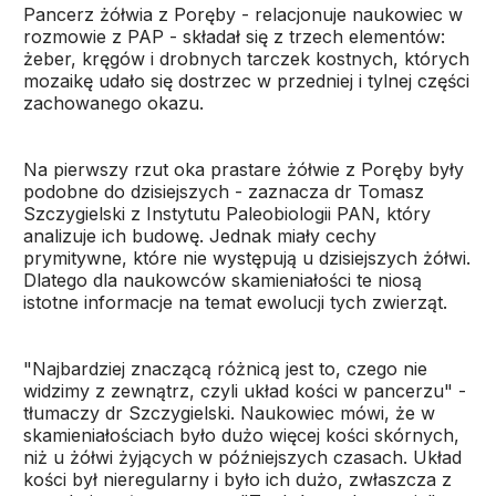
Pancerz żółwia z Poręby - relacjonuje naukowiec w
rozmowie z PAP - składał się z trzech elementów:
żeber, kręgów i drobnych tarczek kostnych, których
mozaikę udało się dostrzec w przedniej i tylnej części
zachowanego okazu.
Na pierwszy rzut oka prastare żółwie z Poręby były
podobne do dzisiejszych - zaznacza dr Tomasz
Szczygielski z Instytutu Paleobiologii PAN, który
analizuje ich budowę. Jednak miały cechy
prymitywne, które nie występują u dzisiejszych żółwi.
Dlatego dla naukowców skamieniałości te niosą
istotne informacje na temat ewolucji tych zwierząt.
"Najbardziej znaczącą różnicą jest to, czego nie
widzimy z zewnątrz, czyli układ kości w pancerzu" -
tłumaczy dr Szczygielski. Naukowiec mówi, że w
skamieniałościach było dużo więcej kości skórnych,
niż u żółwi żyjących w późniejszych czasach. Układ
kości był nieregularny i było ich dużo, zwłaszcza z