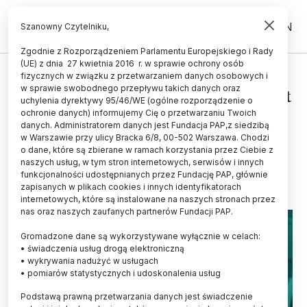
PL
EN
Szanowny Czytelniku,
Zgodnie z Rozporządzeniem Parlamentu Europejskiego i Rady
(UE) z dnia 27 kwietnia 2016 r. w sprawie ochrony osób
ŻYCIE
fizycznych w związku z przetwarzaniem danych osobowych i
w sprawie swobodnego przepływu takich danych oraz
"Polskie" żółwie sprzed 215 mln lat
uchylenia dyrektywy 95/46/WE (ogólne rozporządzenie o
mierzyły metr i były wodno-
ochronie danych) informujemy Cię o przetwarzaniu Twoich
danych. Administratorem danych jest Fundacja PAP,z siedzibą
lądowe
w Warszawie przy ulicy Bracka 6/8, 00-502 Warszawa. Chodzi
o dane, które są zbierane w ramach korzystania przez Ciebie z
05.02.2020
aktualizacja: 06.02.2020
naszych usług, w tym stron internetowych, serwisów i innych
2 minuty czytania
funkcjonalności udostępnianych przez Fundację PAP, głównie
zapisanych w plikach cookies i innych identyfikatorach
internetowych, które są instalowane na naszych stronach przez
nas oraz naszych zaufanych partnerów Fundacji PAP.
Gromadzone dane są wykorzystywane wyłącznie w celach:
• świadczenia usług drogą elektroniczną
• wykrywania nadużyć w usługach
• pomiarów statystycznych i udoskonalenia usług
Podstawą prawną przetwarzania danych jest świadczenie