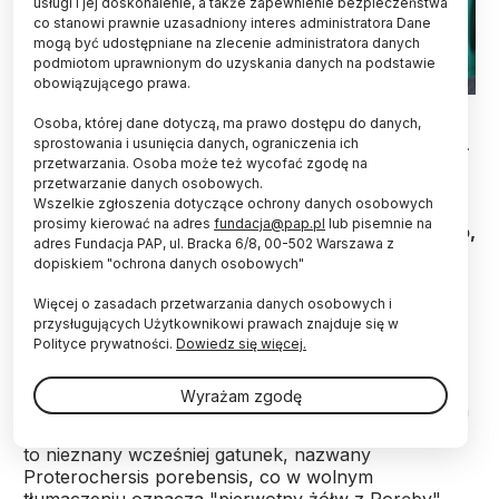
usługi i jej doskonalenie, a także zapewnienie bezpieczeństwa
co stanowi prawnie uzasadniony interes administratora Dane
mogą być udostępniane na zlecenie administratora danych
podmiotom uprawnionym do uzyskania danych na podstawie
obowiązującego prawa.
Model żółwia sprzed 215 mln lat, zaprezentowany podczas
Osoba, której dane dotyczą, ma prawo dostępu do danych,
konferencji prasowej "Najstarsze na świecie żółwie z Polski,
sprostowania i usunięcia danych, ograniczenia ich
nowy obraz ewolucji" w Muzeum Ewolucji w PKiN w Warszawie.
Fot. PAP/Paweł Supernak 05.02.2020
przetwarzania. Osoba może też wycofać zgodę na
przetwarzanie danych osobowych.
Wszelkie zgłoszenia dotyczące ochrony danych osobowych
Jedne z najstarszych na świecie żółwi, żyjące 215
prosimy kierować na adres
fundacja@pap.pl
lub pisemnie na
mln lat temu na terenie dzisiejszego woj. śląskiego,
adres Fundacja PAP, ul. Bracka 6/8, 00-502 Warszawa z
mierzyły ok. metra, były prawdopodobnie
dopiskiem "ochrona danych osobowych"
wszystkożerne i wodno-lądowe. Najnowsze
wnioski z analiz skamieniałości przedstawili
Więcej o zasadach przetwarzania danych osobowych i
badacze z Instytutu Paleobiologii PAN.
przysługujących Użytkownikowi prawach znajduje się w
Polityce prywatności.
Dowiedz się więcej.
O odkryciu licznych szczątków jednych z
Wyrażam zgodę
najstarszych na świecie żółwi, które żyły ok. 215 mln
lat temu naukowcy poinformowali już w 2012 r. Jest
to nieznany wcześniej gatunek, nazwany
Proterochersis porebensis
, co w wolnym