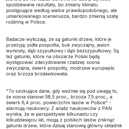
spodziewane rezultaty, bo zmiany klimatu
postępujące według wielce prawdopodobnego, ale
umiarkowanego scenariusza, bardzo zmienią szatę
roślinną w Polsce.
Badacze wyliczają, że są gatunki drzew, które je
przeżyją: jodła pospolita, buk zwyczajny, jesion
wyniosły, dąb szypułkowy i dąb bezszypułkowy. Są
też gatunki, które na obszarze Polski będą
występować zdecydowanie rzadziej: sosna
zwyczajna, świerk pospolity, modrzew europejski
oraz brzoza brodawkowata.
"To szokujące dane, gdy weźmie się pod uwagę to,
że sosna stanowi 58,5 proc., brzoza 7,5 proc., a
świerk 6,4 proc. powierzchni lasów w Polsce" -
alarmują naukowcy. Z analiz naukowców z PAN
wynika, że w perspektywie kilkunastu czy
kilkudziesięciu lat, mogą z polskich lasów zniknąć
gatunki drzew, które dzisiaj stanowią główny składnik