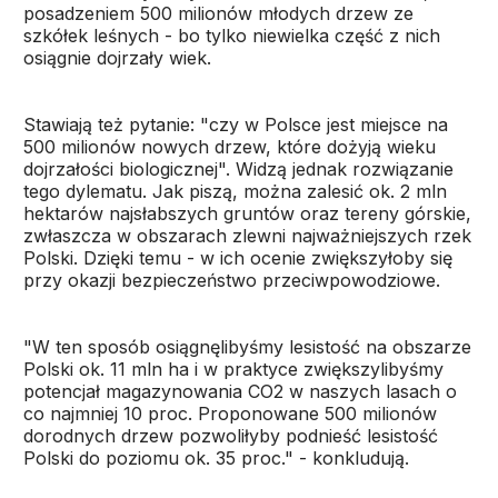
posadzeniem 500 milionów młodych drzew ze
szkółek leśnych - bo tylko niewielka część z nich
osiągnie dojrzały wiek.
Stawiają też pytanie: "czy w Polsce jest miejsce na
500 milionów nowych drzew, które dożyją wieku
dojrzałości biologicznej". Widzą jednak rozwiązanie
tego dylematu. Jak piszą, można zalesić ok. 2 mln
hektarów najsłabszych gruntów oraz tereny górskie,
zwłaszcza w obszarach zlewni najważniejszych rzek
Polski. Dzięki temu - w ich ocenie zwiększyłoby się
przy okazji bezpieczeństwo przeciwpowodziowe.
"W ten sposób osiągnęlibyśmy lesistość na obszarze
Polski ok. 11 mln ha i w praktyce zwiększylibyśmy
potencjał magazynowania CO2 w naszych lasach o
co najmniej 10 proc. Proponowane 500 milionów
dorodnych drzew pozwoliłyby podnieść lesistość
Polski do poziomu ok. 35 proc." - konkludują.