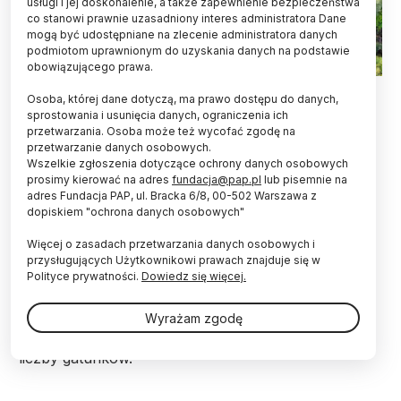
usługi i jej doskonalenie, a także zapewnienie bezpieczeństwa
co stanowi prawnie uzasadniony interes administratora Dane
mogą być udostępniane na zlecenie administratora danych
podmiotom uprawnionym do uzyskania danych na podstawie
obowiązującego prawa.
Fot. Fotolia
Osoba, której dane dotyczą, ma prawo dostępu do danych,
sprostowania i usunięcia danych, ograniczenia ich
Współcześni 30-40-latkowie mogą dożyć czasów,
przetwarzania. Osoba może też wycofać zgodę na
gdy z polskich lasów zniknie 75 proc. drzew, a
przetwarzanie danych osobowych.
wraz z nimi setki gatunków innych roślin, a także
Wszelkie zgłoszenia dotyczące ochrony danych osobowych
grzybów i zwierząt - prognozują naukowcy z PAN,
prosimy kierować na adres
fundacja@pap.pl
lub pisemnie na
w udostępnionym PAP opracowaniu.
adres Fundacja PAP, ul. Bracka 6/8, 00-502 Warszawa z
dopiskiem "ochrona danych osobowych"
Więcej o zasadach przetwarzania danych osobowych i
Jednym z zagadnień badanych współcześnie przez
przysługujących Użytkownikowi prawach znajduje się w
naukowców jest globalny kryzys klimatyczny. Jego
Polityce prywatności.
Dowiedz się więcej.
konsekwencjami są m.in. coraz częściej
obserwowane ekstremalne zjawiska pogodowe,
Wyrażam zgodę
nienotowane w historii wysokie lokalne temperatury,
długie okresy suszy, pustynnienie oraz zmniejszenie
liczby gatunków.