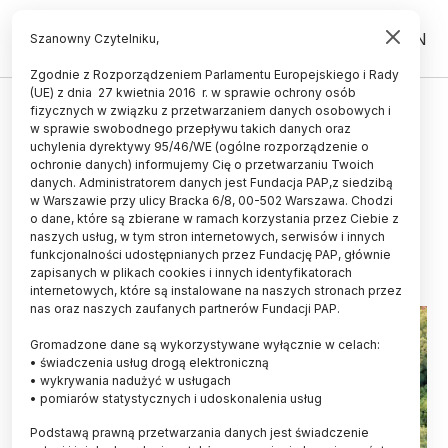
PL
EN
Szanowny Czytelniku,
Zgodnie z Rozporządzeniem Parlamentu Europejskiego i Rady
(UE) z dnia 27 kwietnia 2016 r. w sprawie ochrony osób
ZIEMIA
fizycznych w związku z przetwarzaniem danych osobowych i
w sprawie swobodnego przepływu takich danych oraz
Naukowcy z PAN prognozują: za
uchylenia dyrektywy 95/46/WE (ogólne rozporządzenie o
kilkadziesiąt lat z polskich lasów
ochronie danych) informujemy Cię o przetwarzaniu Twoich
danych. Administratorem danych jest Fundacja PAP,z siedzibą
może zniknąć 75 proc. drzew
w Warszawie przy ulicy Bracka 6/8, 00-502 Warszawa. Chodzi
o dane, które są zbierane w ramach korzystania przez Ciebie z
04.09.2019
aktualizacja: 04.09.2019
naszych usług, w tym stron internetowych, serwisów i innych
4 minuty czytania
funkcjonalności udostępnianych przez Fundację PAP, głównie
zapisanych w plikach cookies i innych identyfikatorach
internetowych, które są instalowane na naszych stronach przez
nas oraz naszych zaufanych partnerów Fundacji PAP.
Gromadzone dane są wykorzystywane wyłącznie w celach:
• świadczenia usług drogą elektroniczną
• wykrywania nadużyć w usługach
• pomiarów statystycznych i udoskonalenia usług
Podstawą prawną przetwarzania danych jest świadczenie