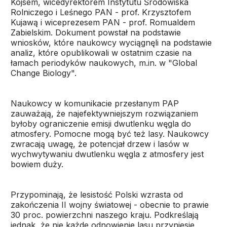
Kojsem, wicedyrektorem Instytutu Środowiska
Rolniczego i Leśnego PAN - prof. Krzysztofem
Kujawą i wiceprezesem PAN - prof. Romualdem
Zabielskim. Dokument powstał na podstawie
wniosków, które naukowcy wyciągnęli na podstawie
analiz, które opublikowali w ostatnim czasie na
łamach periodyków naukowych, m.in. w "Global
Change Biology".
Naukowcy w komunikacie przesłanym PAP
zauważają, że najefektywniejszym rozwiązaniem
byłoby ograniczenie emisji dwutlenku węgla do
atmosfery. Pomocne mogą być też lasy. Naukowcy
zwracają uwagę, że potencjał drzew i lasów w
wychwytywaniu dwutlenku węgla z atmosfery jest
bowiem duży.
Przypominają, że lesistość Polski wzrasta od
zakończenia II wojny światowej - obecnie to prawie
30 proc. powierzchni naszego kraju. Podkreślają
jednak, że nie każde odnowienie lasu przyniesie