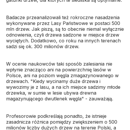
gatunki drzew, dla których te siedliska są optymalne.
Badacze przeanalizowali też rokroczne nasadzenia
wykonywane przez Lasy Państwowe w postaci 500
mln drzew. Jak piszą, są to obecnie niemal wyłącznie
odnowienia, czyli drzewa sadzone w miejsce drzew
wyciętych. Dodatkowo, co roku na innych terenach
sadzi się ok. 300 milionów drzew.
W ocenie naukowców taki sposób zalesiania nie
wpłynie znacząco ani na powierzchnię lasów w
Polsce, ani na poziom węgla zmagazynowanego w
drzewach. "Kiedy wycinamy duże drzewa i
wywozimy je z lasu, a na ich miejsce sadzimy młode
drzewka, w sumie w lesie ubywa drewna
magazynującego dwutlenek węgla" - zauważają.
Profesorowie podkreślają ponadto, że istnieje
zasadnicza różnica pomiędzy zwiększeniem o 500
milionów liczby dużych drzew na terenie Polski, a