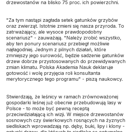
drzewostanów na blisko 75 proc. ich powierzchni.
"Za tym nastąpi zagłada setek gatunków grzybów
oraz zwierząt. Istotnie zmieni się nasza przyroda. To
zatrważający, ale wysoce prawdopodobny
scenariusz" - zauważają. "Należy zrobić wszystko,
aby ten ponury scenariusz przebiegł możliwie
najłagodniej. Jednym z pilnych działań, które
zmniejszy jego surowość, będzie sadzenie gatunków
drzew dobrze przystosowanych do przewidywanych
zmian klimatu. Polska Akademia Nauk deklaruje
gotowość i wolę przyjęcia roli konsultanta
merytorycznego tego programu" - piszą naukowcy.
Stwierdzają, że leśnicy w ramach zrównoważonej
gospodarki leśnej już obecnie przebudowują lasy w
Polsce - to może być pewną receptą
przeciwdziałającą ich wizji. W miejsce drzewostanów
sosnowych czy świerkowych rosnących na żyznych
siedliskach wprowadzają np. dęby, buki, lipy i klony -