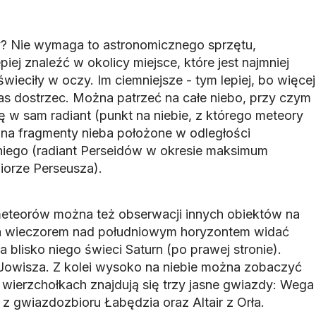
 Nie wymaga to astronomicznego sprzętu,
iej znaleźć w okolicy miejsce, które jest najmniej
wieciły w oczy. Im ciemniejsze - tym lepiej, bo więcej
dostrzec. Można patrzeć na całe niebo, przy czym
ię w sam radiant (punkt na niebie, z którego meteory
 na fragmenty nieba położone w odległości
d niego (radiant Perseidów w okresie maksimum
iorze Perseusza).
meteorów można też obserwacji innych obiektów na
nia wieczorem nad południowym horyzontem widać
a blisko niego świeci Saturn (po prawej stronie).
Jowisza. Z kolei wysoko na niebie można zobaczyć
o wierzchołkach znajdują się trzy jasne gwiazdy: Wega
b z gwiazdozbioru Łabędzia oraz Altair z Orła.