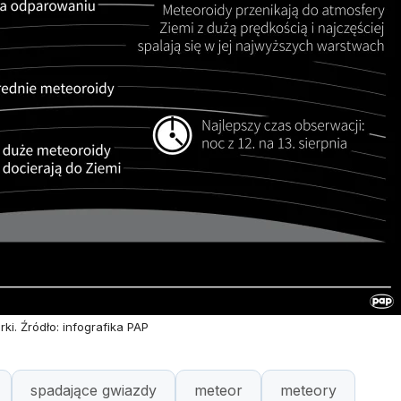
ki. Źródło: infografika PAP
spadające gwiazdy
meteor
meteory