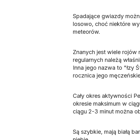
Spadające gwiazdy można 
losowo, choć niektóre wy
meteorów.
Znanych jest wiele rojów 
regularnych należą właśnie
Inna jego nazwa to "łzy 
rocznica jego męczeńskiej
Cały okres aktywności Pe
okresie maksimum w ciągu
ciągu 2-3 minut można ob
Są szybkie, mają białą ba
niebie.