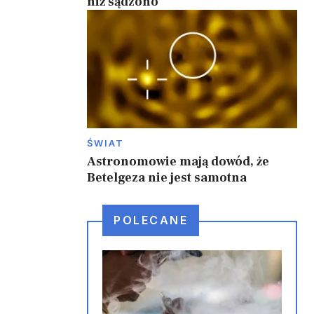
niż sądzono
ŚWIAT
Astronomowie mają dowód, że
Betelgeza nie jest samotna
POLECANE