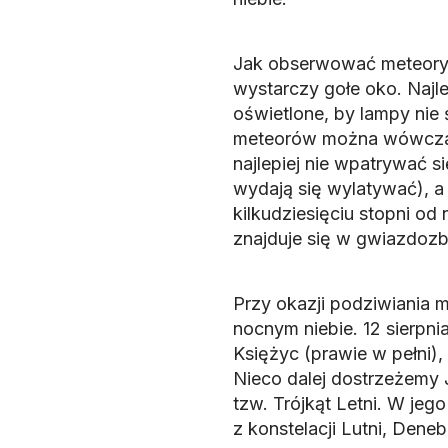
Jak obserwować meteory?
wystarczy gołe oko. Najlep
oświetlone, by lampy nie ś
meteorów można wówczas 
najlepiej nie wpatrywać s
wydają się wylatywać), a
kilkudziesięciu stopni o
znajduje się w gwiazdozb
Przy okazji podziwiania 
nocnym niebie. 12 sierp
Księżyc (prawie w pełni), 
Nieco dalej dostrzeżemy 
tzw. Trójkąt Letni. W jeg
z konstelacji Lutni, Dene