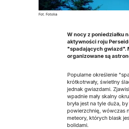
Fot. Fotolia
W nocy z poniedziałku 
aktywności roju Perseid
"spadających gwiazd". 
organizowane są astrono
Popularne określenie "sp
krótkotrwały, świetlny śl
jednak gwiazdami. Zjawi
wpadnie mały skalny okruc
bryła jest na tyle duża, b
powierzchnię, wówczas n
meteory, których blask j
bolidami.