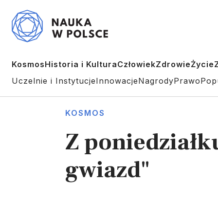
Kosmos
Historia i Kultura
Człowiek
Zdrowie
Życie
Uczelnie i Instytucje
Innowacje
Nagrody
Prawo
Pop
KOSMOS
Z poniedziałk
gwiazd"