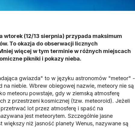
na wtorek (12/13 sierpnia) przypada maksimum
ów. To okazja do obserwacji licznych
Mniej więcej w tym terminie w różnych miejscach
miczne pikniki i pokazy nieba.
adająca gwiazda" to w języku astronomów "meteor" -
ad na niebie. Wbrew obiegowej nazwie, meteory nie są
sko meteoru powstaje, gdy w ziemską atmosferę
h z przestrzeni kosmicznej (tzw. meteoroid). Jeżeli
y przetrwać lot przez atmosferę i spaść na
azywana jest meteorytem. Szczególnie jasne
est większy niż jasność planety Wenus, nazywane są