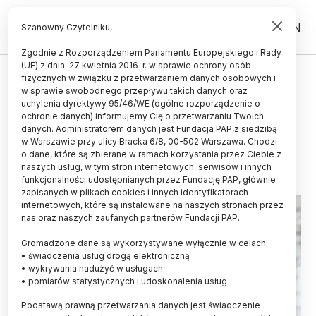
PL
EN
Szanowny Czytelniku,
Zgodnie z Rozporządzeniem Parlamentu Europejskiego i Rady
(UE) z dnia 27 kwietnia 2016 r. w sprawie ochrony osób
ŚWIAT
fizycznych w związku z przetwarzaniem danych osobowych i
w sprawie swobodnego przepływu takich danych oraz
Zdjęcie rentgenowskie pozwala
uchylenia dyrektywy 95/46/WE (ogólne rozporządzenie o
przewidzieć zgon
ochronie danych) informujemy Cię o przetwarzaniu Twoich
danych. Administratorem danych jest Fundacja PAP,z siedzibą
w Warszawie przy ulicy Bracka 6/8, 00-502 Warszawa. Chodzi
30.07.2019
aktualizacja: 30.07.2019
o dane, które są zbierane w ramach korzystania przez Ciebie z
1 minuta czytania
naszych usług, w tym stron internetowych, serwisów i innych
funkcjonalności udostępnianych przez Fundację PAP, głównie
zapisanych w plikach cookies i innych identyfikatorach
internetowych, które są instalowane na naszych stronach przez
nas oraz naszych zaufanych partnerów Fundacji PAP.
Gromadzone dane są wykorzystywane wyłącznie w celach:
• świadczenia usług drogą elektroniczną
• wykrywania nadużyć w usługach
• pomiarów statystycznych i udoskonalenia usług
Podstawą prawną przetwarzania danych jest świadczenie