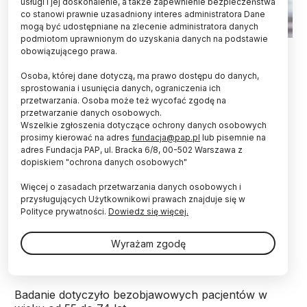
usługi i jej doskonalenie, a także zapewnienie bezpieczeństwa
co stanowi prawnie uzasadniony interes administratora Dane
mogą być udostępniane na zlecenie administratora danych
podmiotom uprawnionym do uzyskania danych na podstawie
Źródło: Fotolia
obowiązującego prawa.
Analizując zdjęcie klatki piersiowej, sztuczna
Osoba, której dane dotyczą, ma prawo dostępu do danych,
inteligencja potrafi przewidzieć długoterminowe
sprostowania i usunięcia danych, ograniczenia ich
przetwarzania. Osoba może też wycofać zgodę na
ryzyko zgonu – informuje pismo "JAMA NETWORK
przetwarzanie danych osobowych.
OPEN”.
Wszelkie zgłoszenia dotyczące ochrony danych osobowych
prosimy kierować na adres
fundacja@pap.pl
lub pisemnie na
adres Fundacja PAP, ul. Bracka 6/8, 00-502 Warszawa z
Badania przeprowadził wraz z zespołem dr Michael
dopiskiem "ochrona danych osobowych"
T. Lu. z Massachusetts General Hospital oraz
Harvard Medical School w Bostonie. Sieć
Więcej o zasadach przetwarzania danych osobowych i
neuronowa nazwana CXR-risk, analizująca tysiące
przysługujących Użytkownikowi prawach znajduje się w
zdjęć rentgenowskich klatek piersiowych (projekcja
Polityce prywatności.
Dowiedz się więcej.
przednio–tylna, AP) zarówno osób palących, jak i
niepalących, zdołała na tej podstawie ustalić ryzyko
Wyrażam zgodę
zgonu w dalszej perspektywie.
Badanie dotyczyło bezobjawowych pacjentów w