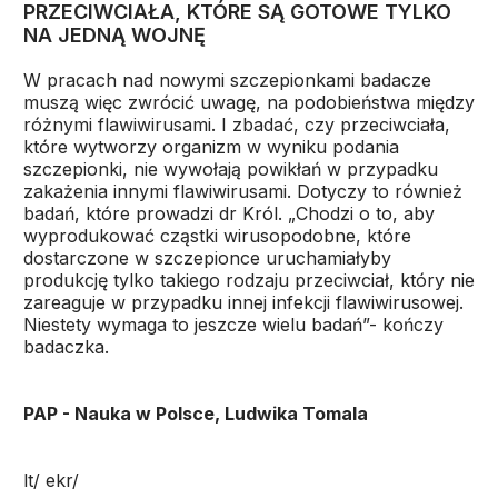
PRZECIWCIAŁA, KTÓRE SĄ GOTOWE TYLKO
NA JEDNĄ WOJNĘ
W pracach nad nowymi szczepionkami badacze
muszą więc zwrócić uwagę, na podobieństwa między
różnymi flawiwirusami. I zbadać, czy przeciwciała,
które wytworzy organizm w wyniku podania
szczepionki, nie wywołają powikłań w przypadku
zakażenia innymi flawiwirusami. Dotyczy to również
badań, które prowadzi dr Król. „Chodzi o to, aby
wyprodukować cząstki wirusopodobne, które
dostarczone w szczepionce uruchamiałyby
produkcję tylko takiego rodzaju przeciwciał, który nie
zareaguje w przypadku innej infekcji flawiwirusowej.
Niestety wymaga to jeszcze wielu badań”- kończy
badaczka.
PAP - Nauka w Polsce, Ludwika Tomala
lt/ ekr/