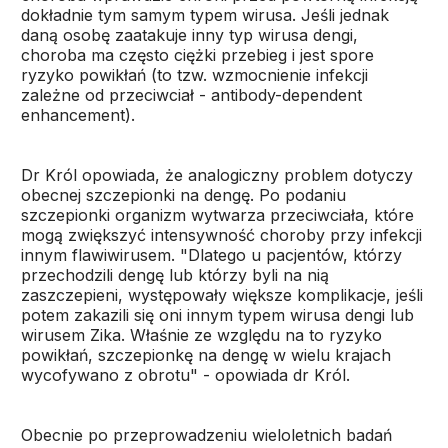
dokładnie tym samym typem wirusa. Jeśli jednak
daną osobę zaatakuje inny typ wirusa dengi,
choroba ma często ciężki przebieg i jest spore
ryzyko powikłań (to tzw. wzmocnienie infekcji
zależne od przeciwciał - antibody-dependent
enhancement).
Dr Król opowiada, że analogiczny problem dotyczy
obecnej szczepionki na dengę. Po podaniu
szczepionki organizm wytwarza przeciwciała, które
mogą zwiększyć intensywność choroby przy infekcji
innym flawiwirusem. "Dlatego u pacjentów, którzy
przechodzili dengę lub którzy byli na nią
zaszczepieni, występowały większe komplikacje, jeśli
potem zakazili się oni innym typem wirusa dengi lub
wirusem Zika. Właśnie ze względu na to ryzyko
powikłań, szczepionkę na dengę w wielu krajach
wycofywano z obrotu" - opowiada dr Król.
Obecnie po przeprowadzeniu wieloletnich badań