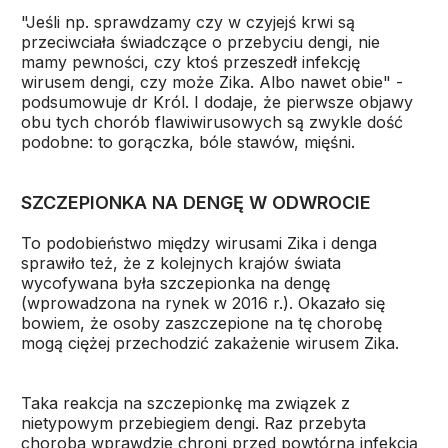
"Jeśli np. sprawdzamy czy w czyjejś krwi są
przeciwciała świadczące o przebyciu dengi, nie
mamy pewności, czy ktoś przeszedł infekcję
wirusem dengi, czy może Zika. Albo nawet obie" -
podsumowuje dr Król. I dodaje, że pierwsze objawy
obu tych chorób flawiwirusowych są zwykle dość
podobne: to gorączka, bóle stawów, mięśni.
SZCZEPIONKA NA DENGĘ W ODWROCIE
To podobieństwo między wirusami Zika i denga
sprawiło też, że z kolejnych krajów świata
wycofywana była szczepionka na dengę
(wprowadzona na rynek w 2016 r.). Okazało się
bowiem, że osoby zaszczepione na tę chorobę
mogą ciężej przechodzić zakażenie wirusem Zika.
Taka reakcja na szczepionkę ma związek z
nietypowym przebiegiem dengi. Raz przebyta
choroba wprawdzie chroni przed powtórną infekcją