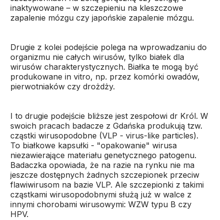
inaktywowane – w szczepieniu na kleszczowe
zapalenie mózgu czy japońskie zapalenie mózgu.
Drugie z kolei podejście polega na wprowadzaniu do
organizmu nie całych wirusów, tylko białek dla
wirusów charakterystycznych. Białka te mogą być
produkowane in vitro, np. przez komórki owadów,
pierwotniaków czy drożdży.
I to drugie podejście bliższe jest zespołowi dr Król. W
swoich pracach badacze z Gdańska produkują tzw.
cząstki wirusopodobne (VLP - virus-like particles).
To białkowe kapsułki - "opakowanie" wirusa
niezawierające materiału genetycznego patogenu.
Badaczka opowiada, że na razie na rynku nie ma
jeszcze dostępnych żadnych szczepionek przeciw
flawiwirusom na bazie VLP. Ale szczepionki z takimi
cząstkami wirusopodobnymi służą już w walce z
innymi chorobami wirusowymi: WZW typu B czy
HPV.