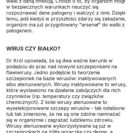
walki z daną infekcją. Chodzi o to, by organizm mógł
w bezpiecznych warunkach nauczyć się
rozpoznawać dane patogeny i walczyć z nimi. Dzięki
temu, jeśli kiedyś w przyszłości zdarzy się zakażenie,
organizm ma już przygotowany "arsenał" do walki z
patogenem.
WIRUS CZY BIAŁKO?
Dr Król opowiada, że są dwa ważne kierunki w
podejściu do prac nad nowymi szczepionkami na
flawiwirusy. Jedno podejście to tworzenie
szczepionek na bazie wirusów: inaktywowanych
albo atenuowanych. Wirusy inaktywowane to wirusy,
które wystawiono na działanie zabójczych dla nich
czynników (np. temperatury czy związków
chemicznych). Z kolei wirusy atenuowane to
wyselekcjonowane szczepy wirusów - tak osłabione
lub tak zmienione, że nie są one zdolne namnażać
się w organizmie i zagrażać ludzkiemu zdrowiu.
Wirusy atenuowane wykorzystywane są już w
szczepionkach na żółtą gorączkę czy dengę, a