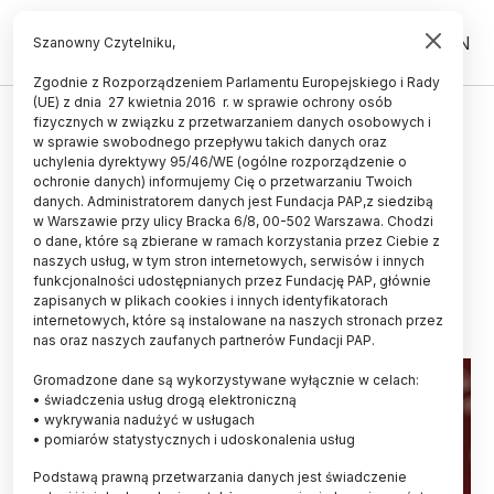
PL
EN
Szanowny Czytelniku,
Zgodnie z Rozporządzeniem Parlamentu Europejskiego i Rady
(UE) z dnia 27 kwietnia 2016 r. w sprawie ochrony osób
ZDROWIE
fizycznych w związku z przetwarzaniem danych osobowych i
w sprawie swobodnego przepływu takich danych oraz
Dr Król: wirusy Zika, denga, żółtej
uchylenia dyrektywy 95/46/WE (ogólne rozporządzenie o
febry to jedna rodzina, na którą
ochronie danych) informujemy Cię o przetwarzaniu Twoich
danych. Administratorem danych jest Fundacja PAP,z siedzibą
warto mieć oko
w Warszawie przy ulicy Bracka 6/8, 00-502 Warszawa. Chodzi
o dane, które są zbierane w ramach korzystania przez Ciebie z
LUDWIKA TOMALA
naszych usług, w tym stron internetowych, serwisów i innych
06.06.2019
aktualizacja: 11.06.2019
funkcjonalności udostępnianych przez Fundację PAP, głównie
4 minuty czytania
zapisanych w plikach cookies i innych identyfikatorach
internetowych, które są instalowane na naszych stronach przez
nas oraz naszych zaufanych partnerów Fundacji PAP.
Gromadzone dane są wykorzystywane wyłącznie w celach:
• świadczenia usług drogą elektroniczną
• wykrywania nadużyć w usługach
• pomiarów statystycznych i udoskonalenia usług
Podstawą prawną przetwarzania danych jest świadczenie