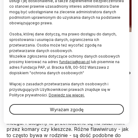
usługi i jej doskonalenie, a także zapewnienie bezpieczeństwa
co stanowi prawnie uzasadniony interes administratora Dane
mogą być udostępniane na zlecenie administratora danych
podmiotom uprawnionym do uzyskania danych na podstawie
obowiązującego prawa.
Osoba, której dane dotyczą, ma prawo dostępu do danych,
Fot. Fotolia
sprostowania i usunięcia danych, ograniczenia ich
przetwarzania. Osoba może też wycofać zgodę na
Wirusy: Zika, denga, żółtej febry czy japońskiego
przetwarzanie danych osobowych.
zapalenia mózgu należą do jednej rodziny -
Wszelkie zgłoszenia dotyczące ochrony danych osobowych
flawiwirusów. O tym, jak wyglądają na świecie
prosimy kierować na adres
fundacja@pap.pl
lub pisemnie na
prace nad szczepionkami na choroby
adres Fundacja PAP, ul. Bracka 6/8, 00-502 Warszawa z
dopiskiem "ochrona danych osobowych"
wywoływane przez tę grupę patogenów mówi PAP
dr Ewelina Król, która pracuje nad szczepionką
Więcej o zasadach przetwarzania danych osobowych i
przeciwko wirusowi Zika.
przysługujących Użytkownikowi prawach znajduje się w
Polityce prywatności.
Dowiedz się więcej.
Flawiwirusy to rodzina, do której należą szkodliwe
Wyrażam zgodę
dla ludzi wirusy: Zika, denga, żółtej gorączki,
zachodniego Nilu czy kleszczowego zapalenia
mózgu. Patogeny te przenoszone są na ludzi m.in.
przez komary czy kleszcze. Różne flawiwirusy - jak
to często bywa w rodzinie - są dość podobne do