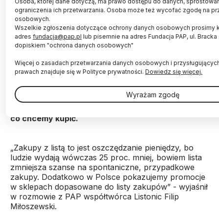
Osoba, której dane dotyczą, ma prawo dostępu do danych, sprostowani
ograniczenia ich przetwarzania. Osoba może też wycofać zgodę na pr
osobowych.
Wszelkie zgłoszenia dotyczące ochrony danych osobowych prosimy 
adres
fundacja@pap.pl
lub pisemnie na adres Fundacja PAP, ul. Brack
Fot. Fotolia
dopiskiem "ochrona danych osobowych"
Aplikacja zakupowa Listonic stworzona przez
Więcej o zasadach przetwarzania danych osobowych i przysługującyc
absolwentów Politechniki Łódzkiej to najczęściej
prawach znajduje się w Polityce prywatności.
Dowiedz się więcej.
pobierany tego typu program na rynkach
anglojęzycznych. Ma jeszcze kilka innych wersji
Wyrażam zgodę
językowych i będą kolejne - w tym indonezyjska i
hindi. Autorzy mają wizję listy, która domyśli się,
co chcemy kupić.
„Zakupy z listą to jest oszczędzanie pieniędzy, bo
ludzie wydają wówczas 25 proc. mniej, bowiem lista
zmniejsza szanse na spontaniczne, przypadkowe
zakupy. Dodatkowo w Polsce pokazujemy promocje
w sklepach dopasowane do listy zakupów” - wyjaśnił
w rozmowie z PAP współtwórca Listonic Filip
Miłoszewski.