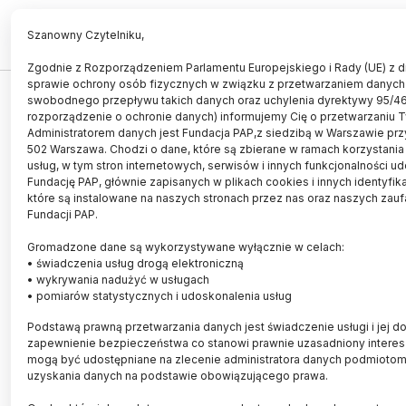
PL
EN
Szanowny Czytelniku,
Zgodnie z Rozporządzeniem Parlamentu Europejskiego i Rady (UE) z dn
sprawie ochrony osób fizycznych w związku z przetwarzaniem danych
swobodnego przepływu takich danych oraz uchylenia dyrektywy 95/4
Lista zakupów przyszłości; polska
rozporządzenie o ochronie danych) informujemy Cię o przetwarzaniu 
aplikacja zakupowa ma zawojować
Administratorem danych jest Fundacja PAP,z siedzibą w Warszawie przy
502 Warszawa. Chodzi o dane, które są zbierane w ramach korzystania
świat
usług, w tym stron internetowych, serwisów i innych funkcjonalności u
Fundację PAP, głównie zapisanych w plikach cookies i innych identyfik
25.06.2017
aktualizacja: 25.06.2017
które są instalowane na naszych stronach przez nas oraz naszych zau
3 minuty czytania
Fundacji PAP.
Gromadzone dane są wykorzystywane wyłącznie w celach:
• świadczenia usług drogą elektroniczną
• wykrywania nadużyć w usługach
• pomiarów statystycznych i udoskonalenia usług
Podstawą prawną przetwarzania danych jest świadczenie usługi i jej do
zapewnienie bezpieczeństwa co stanowi prawnie uzasadniony interes 
mogą być udostępniane na zlecenie administratora danych podmioto
uzyskania danych na podstawie obowiązującego prawa.