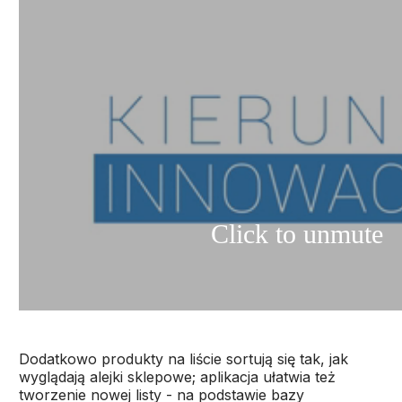
Dodatkowo produkty na liście sortują się tak, jak
wyglądają alejki sklepowe; aplikacja ułatwia też
tworzenie nowej listy - na podstawie bazy