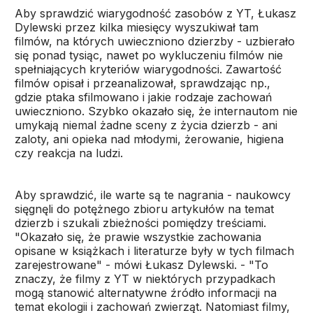
Aby sprawdzić wiarygodność zasobów z YT, Łukasz
Dylewski przez kilka miesięcy wyszukiwał tam
filmów, na których uwieczniono dzierzby - uzbierało
się ponad tysiąc, nawet po wykluczeniu filmów nie
spełniających kryteriów wiarygodności. Zawartość
filmów opisał i przeanalizował, sprawdzając np.,
gdzie ptaka sfilmowano i jakie rodzaje zachowań
uwieczniono. Szybko okazało się, że internautom nie
umykają niemal żadne sceny z życia dzierzb - ani
zaloty, ani opieka nad młodymi, żerowanie, higiena
czy reakcja na ludzi.
Aby sprawdzić, ile warte są te nagrania - naukowcy
sięgnęli do potężnego zbioru artykułów na temat
dzierzb i szukali zbieżności pomiędzy treściami.
"Okazało się, że prawie wszystkie zachowania
opisane w książkach i literaturze były w tych filmach
zarejestrowane" - mówi Łukasz Dylewski. - "To
znaczy, że filmy z YT w niektórych przypadkach
mogą stanowić alternatywne źródło informacji na
temat ekologii i zachowań zwierząt. Natomiast filmy,