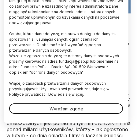
usługi i jej doskonalenie, a także zapewnienie bezpieczeństwa
co stanowi prawnie uzasadniony interes administratora Dane
mogą być udostępniane na zlecenie administratora danych
podmiotom uprawnionym do uzyskania danych na podstawie
obowiązującego prawa.
Ślęczenie po nocach przed komputerem i
oglądanie YouTube? Tak też można uprawiać
Osoba, której dane dotyczą, ma prawo dostępu do danych,
naukę. Naukowcy sprawdzili wiarygodność zbioru
sprostowania i usunięcia danych, ograniczenia ich
danych, jakimi są udostępniane przez internautów
przetwarzania. Osoba może też wycofać zgodę na
filmy i twierdzą, że można je z powodzeniem
przetwarzanie danych osobowych.
wykorzystywać w nauce, np. poznawaniu
Wszelkie zgłoszenia dotyczące ochrony danych osobowych
prosimy kierować na adres
fundacja@pap.pl
lub pisemnie na
zachowań zwierząt czy w ochronie przyrody.
adres Fundacja PAP, ul. Bracka 6/8, 00-502 Warszawa z
dopiskiem "ochrona danych osobowych"
Nasza potrzeba "dzielenia się" wrażeniami jest
Więcej o zasadach przetwarzania danych osobowych i
niepohamowana. Ostatnio na wielką skalę
przysługujących Użytkownikowi prawach znajduje się w
zaspokajają ją portale społecznościowe, a od 2005 r.
Polityce prywatności.
Dowiedz się więcej.
- serwis internetowy YouTube, pozwalający w prosty
sposób publikować własne materiały wideo. Zaledwie
Wyrażam zgodę
w pięć lat od powstania (w 2010 r.) Google
szacowało, że każdego dnia na YouTube
umieszczanych jest ponad 85 tys. filmów. Dziś YT ma
ponad miliard użytkowników, którzy - jak ogłoszono
w lutym - co dnia oglądają filmy o łącznej długości