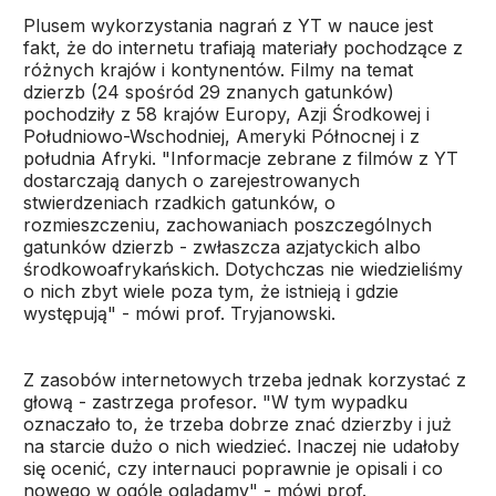
Plusem wykorzystania nagrań z YT w nauce jest
fakt, że do internetu trafiają materiały pochodzące z
różnych krajów i kontynentów. Filmy na temat
dzierzb (24 spośród 29 znanych gatunków)
pochodziły z 58 krajów Europy, Azji Środkowej i
Południowo-Wschodniej, Ameryki Północnej i z
południa Afryki. "Informacje zebrane z filmów z YT
dostarczają danych o zarejestrowanych
stwierdzeniach rzadkich gatunków, o
rozmieszczeniu, zachowaniach poszczególnych
gatunków dzierzb - zwłaszcza azjatyckich albo
środkowoafrykańskich. Dotychczas nie wiedzieliśmy
o nich zbyt wiele poza tym, że istnieją i gdzie
występują" - mówi prof. Tryjanowski.
Z zasobów internetowych trzeba jednak korzystać z
głową - zastrzega profesor. "W tym wypadku
oznaczało to, że trzeba dobrze znać dzierzby i już
na starcie dużo o nich wiedzieć. Inaczej nie udałoby
się ocenić, czy internauci poprawnie je opisali i co
nowego w ogóle oglądamy" - mówi prof.