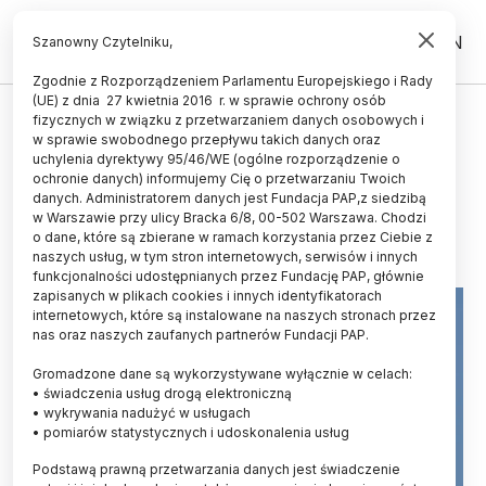
PL
EN
Szanowny Czytelniku,
Zgodnie z Rozporządzeniem Parlamentu Europejskiego i Rady
(UE) z dnia 27 kwietnia 2016 r. w sprawie ochrony osób
CZŁOWIEK
fizycznych w związku z przetwarzaniem danych osobowych i
w sprawie swobodnego przepływu takich danych oraz
Naukowcy w dżungli YouTuba
uchylenia dyrektywy 95/46/WE (ogólne rozporządzenie o
ochronie danych) informujemy Cię o przetwarzaniu Twoich
ANNA ŚLĄZAK
danych. Administratorem danych jest Fundacja PAP,z siedzibą
07.06.2017
aktualizacja: 23.01.2018
w Warszawie przy ulicy Bracka 6/8, 00-502 Warszawa. Chodzi
4 minuty czytania
o dane, które są zbierane w ramach korzystania przez Ciebie z
naszych usług, w tym stron internetowych, serwisów i innych
funkcjonalności udostępnianych przez Fundację PAP, głównie
zapisanych w plikach cookies i innych identyfikatorach
internetowych, które są instalowane na naszych stronach przez
nas oraz naszych zaufanych partnerów Fundacji PAP.
Gromadzone dane są wykorzystywane wyłącznie w celach:
• świadczenia usług drogą elektroniczną
• wykrywania nadużyć w usługach
• pomiarów statystycznych i udoskonalenia usług
Podstawą prawną przetwarzania danych jest świadczenie