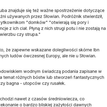
kuba znajduje się też ważne spostrzeżenie dotyczące
ni używanych przez Słowian. Podróżnik stwierdził,
użytkownikom "domków" "otwierają się pory i
 z ich ciał. Płyną z nich strugi potu i nie zostają na
wierzbu czy strupa."
to, że zapewne wskazane dolegliwości skórne Ibn
ych ludów ówczesnej Europy, ale nie u Słowian.
środowiskiem wodnym świadczą podania zapisane w
 na temat różnych bóstw lub stworzeń fantastycznych
czy bagna - utopców czy rusałek.
ochodzi nawet z czasów średniowiecza, co
konanie o bardzo bliskiej zażyłości dawnych