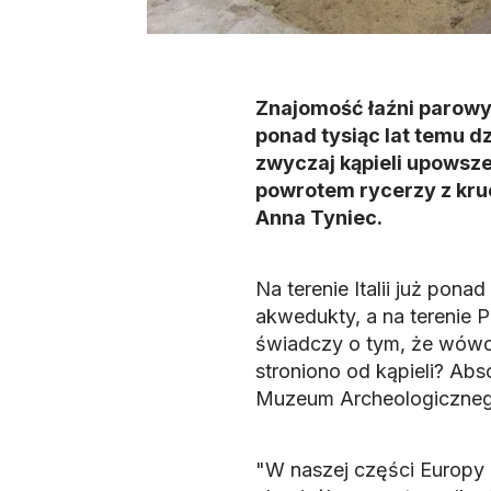
Znajomość łaźni parowyc
ponad tysiąc lat temu dz
zwyczaj kąpieli upowszec
powrotem rycerzy z kruc
Anna Tyniec.
Na terenie Italii już po
akwedukty, a na terenie P
świadczy o tym, że wówcz
stroniono od kąpieli? Abs
Muzeum Archeologiczneg
"W naszej części Europy