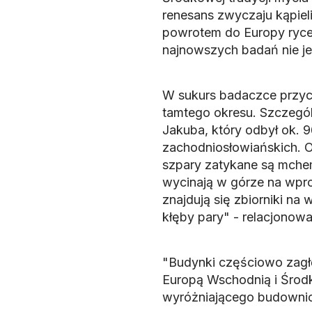
renesans zwyczaju kąpiel
powrotem do Europy rycer
najnowszych badań nie je
W sukurs badaczce przyc
tamtego okresu. Szczegól
Jakuba, który odbył ok. 9
zachodniosłowiańskich. O
szpary zatykane są mchem
wycinają w górze na wpr
znajdują się zbiorniki na
kłęby pary" - relacjonowa
"Budynki częściowo zagł
Europą Wschodnią i Środk
wyróżniającego budownic