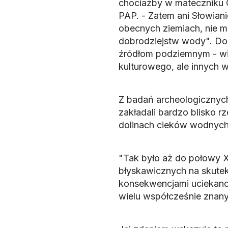
chociażby w mateczniku 
PAP. - Zatem ani Słowiani
obecnych ziemiach, nie mu
dobrodziejstw wody". Dost
źródłom podziemnym - wi
kulturowego, ale innych
Z badań archeologicznych
zakładali bardzo blisko 
dolinach cieków wodnych
"Tak było aż do połowy XI
błyskawicznych na skutek
konsekwencjami uciekano n
wielu współcześnie znan