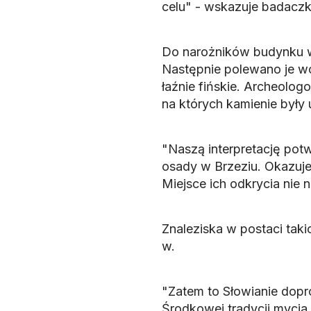
celu" - wskazuje badaczk
Do narożników budynku w
Następnie polewano je wo
łaźnie fińskie. Archeolog
na których kamienie były
"Naszą interpretację pot
osady w Brzeziu. Okazuje 
Miejsce ich odkrycia nie 
Znaleziska w postaci taki
w.
"Zatem to Słowianie dopr
Środkowej tradycji mycia