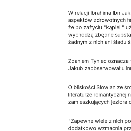
W relacji Ibrahima Ibn Ja
aspektów zdrowotnych łaź
że po zażyciu "kąpieli" 
wychodzą zbędne substancje
żadnym z nich ani śladu ś
Zdaniem Tyniec oznacza 
Jakub zaobserwował u inn
O bliskości Słowian ze 
literaturze romantycznej
zamieszkujących jeziora 
"Zapewne wiele z nich p
dodatkowo wzmacnia prze