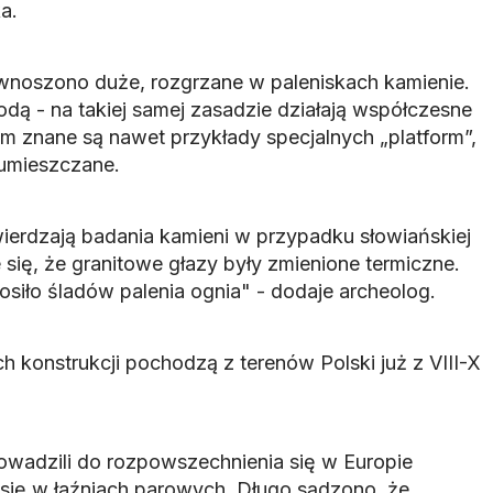
a.
noszono duże, rozgrzane w paleniskach kamienie.
dą - na takiej samej zasadzie działają współczesne
om znane są nawet przykłady specjalnych „platform”,
 umieszczane.
wierdzają badania kamieni w przypadku słowiańskiej
się, że granitowe głazy były zmienione termiczne.
nosiło śladów palenia ognia" - dodaje archeolog.
ch konstrukcji pochodzą z terenów Polski już z VIII-X
owadzili do rozpowszechnienia się w Europie
 się w łaźniach parowych. Długo sądzono, że