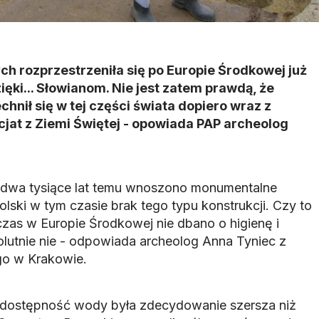
h rozprzestrzeniła się po Europie Środkowej już
ięki... Słowianom. Nie jest zatem prawdą, że
hnił się w tej części świata dopiero wraz z
jat z Ziemi Świętej - opowiada PAP archeolog
nad dwa tysiące lat temu wnoszono monumentalne
olski w tym czasie brak tego typu konstrukcji. Czy to
as w Europie Środkowej nie dbano o higienę i
olutnie nie - odpowiada archeolog Anna Tyniec z
o w Krakowie.
 dostępność wody była zdecydowanie szersza niż