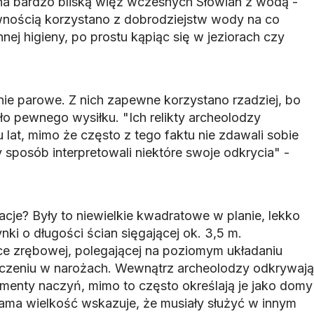
na bardzo bliską więź wczesnych Słowian z wodą -
wnością korzystano z dobrodziejstw wody na co
nej higieny, po prostu kąpiąc się w jeziorach czy
źnie parowe. Z nich zapewne korzystano rzadziej, bo
o pewnego wysiłku. "Ich relikty archeolodzy
 lat, mimo że często z tego faktu nie zdawali sobie
 sposób interpretowali niektóre swoje odkrycia" -
lacje? Były to niewielkie kwadratowe w planie, lekko
ki o długości ścian sięgającej ok. 3,5 m.
e zrębowej, polegającej na poziomym układaniu
łączeniu w narożach. Wewnątrz archeolodzy odkrywają
menty naczyń, mimo to często określają je jako domy
sama wielkość wskazuje, że musiały służyć w innym