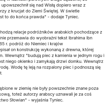
i upowszechnił się nad Wisłą dopiero wraz z
zy z krucjat do Ziemi Świętej. W świetle
st to do końca prawda" - dodaje Tyniec.
hodzą relacje podróżników arabskich pochodzące z
nie przemawia do wyobraźni tekst Ibrahima Ibn
65 r. podróż do Niemiec i krajów
pisał on konstrukcję wykonaną z drewna, której
. Wewnątrz "budują piec z kamienia w jednym rogu i
ost niego okienko i zamykają drzwi domku. Wewnątrz
 wodę. Wodę tę leją na rozpalony piec i podnoszą się
ł.
ębione w ziemię nie były powszechnie znane poza
ową, toteż autorzy arabscy uznawali je za coś
two Słowian" - wyjaśnia Tyniec.