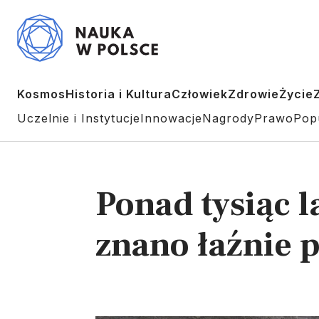
Kosmos
Historia i Kultura
Człowiek
Zdrowie
Życie
Uczelnie i Instytucje
Innowacje
Nagrody
Prawo
Pop
Ponad tysiąc l
znano łaźnie 