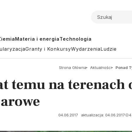
Ziemia
Materia i energia
Technologia
ularyzacja
Granty i Konkursy
Wydarzenia
Ludzie
Strona Główna
Aktualności
Ponad T
at temu na terenach 
parowe
04.06.2017
aktualizacja: 04.06.2017
4