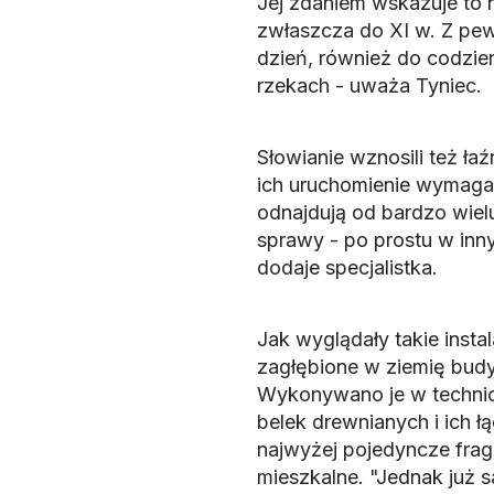
Jej zdaniem wskazuje to 
zwłaszcza do XI w. Z pe
dzień, również do codzien
rzekach - uważa Tyniec.
Słowianie wznosili też ła
ich uruchomienie wymagał
odnajdują od bardzo wielu
sprawy - po prostu w inny
dodaje specjalistka.
Jak wyglądały takie insta
zagłębione w ziemię budyn
Wykonywano je w technic
belek drewnianych i ich 
najwyżej pojedyncze frag
mieszkalne. "Jednak już 