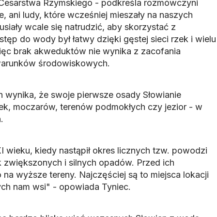
Cesarstwa Rzymskiego - podkreśla rozmówczyni
e, ani ludy, które wcześniej mieszały na naszych
siały wcale się natrudzić, aby skorzystać z
ęp do wody był łatwy dzięki gęstej sieci rzek i wielu
ęc brak akweduktów nie wynika z zacofania
 warunków środowiskowych.
 wynika, że swoje pierwsze osady Słowianie
rzek, moczarów, terenów podmokłych czy jezior - w
.
 wieku, kiedy nastąpił okres licznych tzw. powodzi
 zwiększonych i silnych opadów. Przed ich
a wyższe tereny. Najczęściej są to miejsca lokacji
ych nam wsi" - opowiada Tyniec.