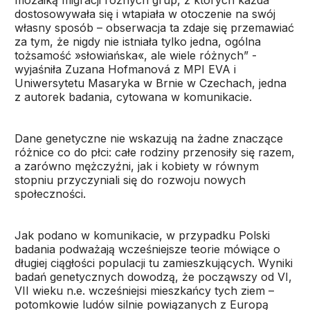
mozaiką migracji różnych grup, z których każda
dostosowywała się i wtapiała w otoczenie na swój
własny sposób – obserwacja ta zdaje się przemawiać
za tym, że nigdy nie istniała tylko jedna, ogólna
tożsamość »słowiańska«, ale wiele różnych” -
wyjaśniła Zuzana Hofmanová z MPI EVA i
Uniwersytetu Masaryka w Brnie w Czechach, jedna
z autorek badania, cytowana w komunikacie.
Dane genetyczne nie wskazują na żadne znaczące
różnice co do płci: całe rodziny przenosiły się razem,
a zarówno mężczyźni, jak i kobiety w równym
stopniu przyczyniali się do rozwoju nowych
społeczności.
Jak podano w komunikacie, w przypadku Polski
badania podważają wcześniejsze teorie mówiące o
długiej ciągłości populacji tu zamieszkujących. Wyniki
badań genetycznych dowodzą, że począwszy od VI,
VII wieku n.e. wcześniejsi mieszkańcy tych ziem –
potomkowie ludów silnie powiązanych z Europą