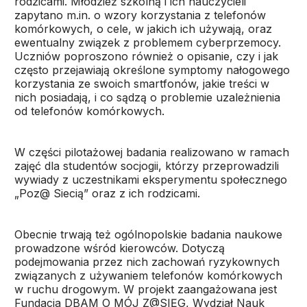
rodzicami. Młodzież szkolną i ich nauczycieli
zapytano m.in. o wzory korzystania z telefonów
komórkowych, o cele, w jakich ich używają, oraz
ewentualny związek z problemem cyberprzemocy.
Uczniów poproszono również o opisanie, czy i jak
często przejawiają określone symptomy nałogowego
korzystania ze swoich smartfonów, jakie treści w
nich posiadają, i co sądzą o problemie uzależnienia
od telefonów komórkowych.
W części pilotażowej badania realizowano w ramach
zajęć dla studentów socjogii, którzy przeprowadzili
wywiady z uczestnikami eksperymentu społecznego
„Poz@ Siecią” oraz z ich rodzicami.
Obecnie trwają też ogólnopolskie badania naukowe
prowadzone wśród kierowców. Dotyczą
podejmowania przez nich zachowań ryzykownych
związanych z używaniem telefonów komórkowych
w ruchu drogowym. W projekt zaangażowana jest
Fundacja DBAM O MÓJ Z@SIĘG, Wydział Nauk