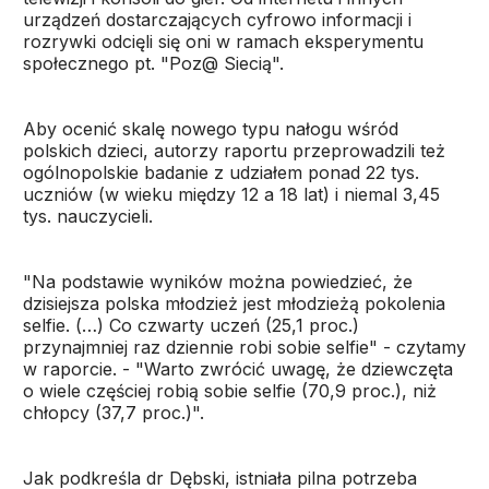
urządzeń dostarczających cyfrowo informacji i
rozrywki odcięli się oni w ramach eksperymentu
społecznego pt. "Poz@ Siecią".
Aby ocenić skalę nowego typu nałogu wśród
polskich dzieci, autorzy raportu przeprowadzili też
ogólnopolskie badanie z udziałem ponad 22 tys.
uczniów (w wieku między 12 a 18 lat) i niemal 3,45
tys. nauczycieli.
"Na podstawie wyników można powiedzieć, że
dzisiejsza polska młodzież jest młodzieżą pokolenia
selfie. (…) Co czwarty uczeń (25,1 proc.)
przynajmniej raz dziennie robi sobie selfie" - czytamy
w raporcie. - "Warto zwrócić uwagę, że dziewczęta
o wiele częściej robią sobie selfie (70,9 proc.), niż
chłopcy (37,7 proc.)".
Jak podkreśla dr Dębski, istniała pilna potrzeba