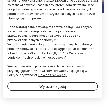
usługi i jej doskonalenie, a także zapewnienie bezpieczeństwa
co stanowi prawnie uzasadniony interes administratora Dane
mogą być udostępniane na zlecenie administratora danych
podmiotom uprawnionym do uzyskania danych na podstawie
obowiązującego prawa.
Z własnego telefonu bądź smartfonu korzystają
Osoba, której dane dotyczą, ma prawo dostępu do danych,
coraz młodsze dzieci w Polsce - wynika z nowego
sprostowania i usunięcia danych, ograniczenia ich
raportu naukowców z Uniwersytetu Gdańskiego.
przetwarzania. Osoba może też wycofać zgodę na
Wiek inicjacji, związany z korzystaniem z
przetwarzanie danych osobowych.
własnych telefonów lub smartfonów,
Wszelkie zgłoszenia dotyczące ochrony danych osobowych
najprawdopodobniej będzie się obniżać - twierdzi
prosimy kierować na adres
fundacja@pap.pl
lub pisemnie na
ekspert.
adres Fundacja PAP, ul. Bracka 6/8, 00-502 Warszawa z
dopiskiem "ochrona danych osobowych"
"Wiek inicjacji, związany z korzystaniem z własnych
Więcej o zasadach przetwarzania danych osobowych i
przysługujących Użytkownikowi prawach znajduje się w
telefonów lub smartfonów, obniża się i
Polityce prywatności.
Dowiedz się więcej.
najprawdopodobniej wciąż będzie się obniżać" -
mówi kierownik badań dr Maciej Dębski z Instytutu
Filozofii, Socjologii i Dziennikarstwa Uniwersytetu
Wyrażam zgodę
Gdańskiego (UGd), prezes Fundacji DBAM O MÓJ
Z@SIĘG.