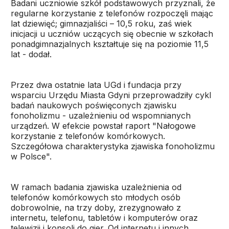
Badani uczniowie szkół podstawowych przyznali, że
regularne korzystanie z telefonów rozpoczęli mając
lat dziewięć; gimnazjaliści – 10,5 roku, zaś wiek
inicjacji u uczniów uczących się obecnie w szkołach
ponadgimnazjalnych kształtuje się na poziomie 11,5
lat - dodał.
Przez dwa ostatnie lata UGd i fundacja przy
wsparciu Urzędu Miasta Gdyni przeprowadziły cykl
badań naukowych poświęconych zjawisku
fonoholizmu - uzależnieniu od wspomnianych
urządzeń. W efekcie powstał raport "Nałogowe
korzystanie z telefonów komórkowych.
Szczegółowa charakterystyka zjawiska fonoholizmu
w Polsce".
W ramach badania zjawiska uzależnienia od
telefonów komórkowych sto młodych osób
dobrowolnie, na trzy doby, zrezygnowało z
internetu, telefonu, tabletów i komputerów oraz
telewizji i konsoli do gier. Od internetu i innych