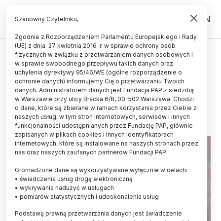
PL
EN
Szanowny Czytelniku,
Zgodnie z Rozporządzeniem Parlamentu Europejskiego i Rady
(UE) z dnia 27 kwietnia 2016 r. w sprawie ochrony osób
CZŁOWIEK
fizycznych w związku z przetwarzaniem danych osobowych i
w sprawie swobodnego przepływu takich danych oraz
Wiemy więcej o tym, jak polska
uchylenia dyrektywy 95/46/WE (ogólne rozporządzenie o
młodzież korzysta z komórek
ochronie danych) informujemy Cię o przetwarzaniu Twoich
danych. Administratorem danych jest Fundacja PAP,z siedzibą
w Warszawie przy ulicy Bracka 6/8, 00-502 Warszawa. Chodzi
27.12.2016
aktualizacja: 27.12.2016
o dane, które są zbierane w ramach korzystania przez Ciebie z
3 minuty czytania
naszych usług, w tym stron internetowych, serwisów i innych
funkcjonalności udostępnianych przez Fundację PAP, głównie
zapisanych w plikach cookies i innych identyfikatorach
internetowych, które są instalowane na naszych stronach przez
nas oraz naszych zaufanych partnerów Fundacji PAP.
Gromadzone dane są wykorzystywane wyłącznie w celach:
• świadczenia usług drogą elektroniczną
• wykrywania nadużyć w usługach
• pomiarów statystycznych i udoskonalenia usług
Podstawą prawną przetwarzania danych jest świadczenie