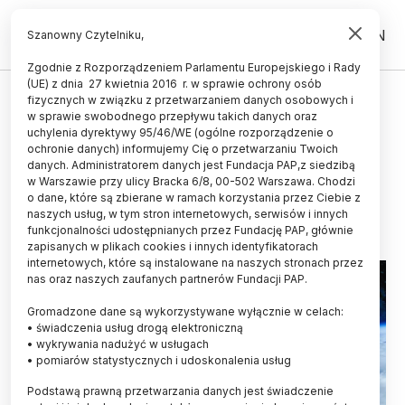
PL
EN
Szanowny Czytelniku,
Zgodnie z Rozporządzeniem Parlamentu Europejskiego i Rady
(UE) z dnia 27 kwietnia 2016 r. w sprawie ochrony osób
fizycznych w związku z przetwarzaniem danych osobowych i
Europejski Konkurs Kosmiczny
w sprawie swobodnego przepływu takich danych oraz
czeka na polskich uczniów i
uchylenia dyrektywy 95/46/WE (ogólne rozporządzenie o
ochronie danych) informujemy Cię o przetwarzaniu Twoich
studentów
danych. Administratorem danych jest Fundacja PAP,z siedzibą
w Warszawie przy ulicy Bracka 6/8, 00-502 Warszawa. Chodzi
24.11.2016
aktualizacja: 24.11.2016
o dane, które są zbierane w ramach korzystania przez Ciebie z
2 minuty czytania
naszych usług, w tym stron internetowych, serwisów i innych
funkcjonalności udostępnianych przez Fundację PAP, głównie
zapisanych w plikach cookies i innych identyfikatorach
internetowych, które są instalowane na naszych stronach przez
nas oraz naszych zaufanych partnerów Fundacji PAP.
Gromadzone dane są wykorzystywane wyłącznie w celach:
• świadczenia usług drogą elektroniczną
• wykrywania nadużyć w usługach
• pomiarów statystycznych i udoskonalenia usług
Podstawą prawną przetwarzania danych jest świadczenie