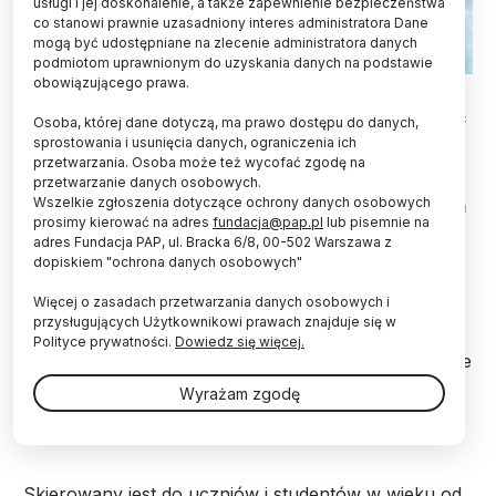
usługi i jej doskonalenie, a także zapewnienie bezpieczeństwa
co stanowi prawnie uzasadniony interes administratora Dane
mogą być udostępniane na zlecenie administratora danych
podmiotom uprawnionym do uzyskania danych na podstawie
obowiązującego prawa.
Uczniowie i studenci do 22. roku życia mogą wziąć
Osoba, której dane dotyczą, ma prawo dostępu do danych,
udział w Europejskim Konkursie Kosmicznym -
sprostowania i usunięcia danych, ograniczenia ich
Odysseus II. Konkursowe zadanie to
przetwarzania. Osoba może też wycofać zgodę na
przygotowanie projektu dotyczącego przestrzeni
przetwarzanie danych osobowych.
Wszelkie zgłoszenia dotyczące ochrony danych osobowych
kosmicznej. Do wygrania m.in. wyjazd do Centrum
prosimy kierować na adres
fundacja@pap.pl
lub pisemnie na
Kosmicznego w Gujanie Francuskiej i staże w
adres Fundacja PAP, ul. Bracka 6/8, 00-502 Warszawa z
Europejskiej Agencji Kosmicznej.
dopiskiem "ochrona danych osobowych"
Więcej o zasadach przetwarzania danych osobowych i
Projekt „The Youth for Space Challenge –
przysługujących Użytkownikowi prawach znajduje się w
ODYSSEUS II” ma inspirować i angażować młodych
Polityce prywatności.
Dowiedz się więcej.
ludzi z całej Europy w badania kosmiczne. Zgłoszone
do konkursu projekty powinny skupić się na
Wyrażam zgodę
europejskich projektach kosmicznych i na
korzyściach płynących z eksploracji kosmosu.
Skierowany jest do uczniów i studentów w wieku od