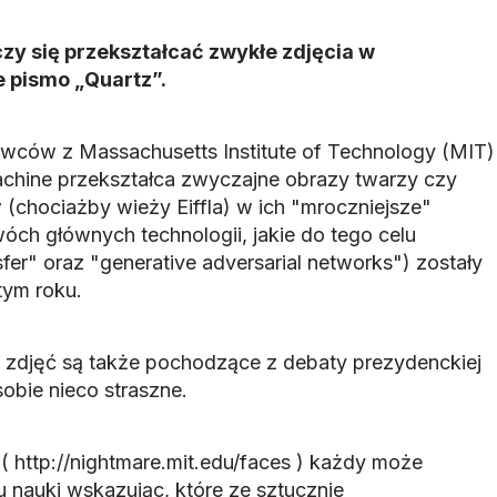
czy się przekształcać zwykłe zdjęcia w
e pismo „Quartz”.
ców z Massachusetts Institute of Technology (MIT)
hine przekształca zwyczajne obrazy twarzy czy
(chociażby wieży Eiffla) w ich "mroczniejsze"
óch głównych technologii, jakie do tego celu
fer" oraz "generative adversarial networks") zostały
tym roku.
djęć są także pochodzące z debaty prezydenckiej
obie nieco straszne.
 http://nightmare.mit.edu/faces ) każdy może
 nauki wskazując, które ze sztucznie