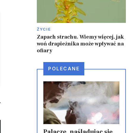
ŻYCIE
Zapach strachu. Wiemy więcej, jak
woń drapieżnika może wpływać na
ofiary
POLECANE
Palacze, naśladując się