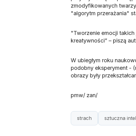
zmodyfikowanych twarzy w
"algorytm przerażania" st
"Tworzenie emocji takich
kreatywności” – piszą aut
W ubiegłym roku naukowcy
podobny eksperyment - 
obrazy były przekształca
pmw/ zan/
strach
sztuczna inte