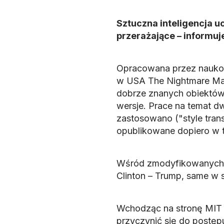
Sztuczna inteligencja u
przerażające – informuj
Opracowana przez naukow
w USA The Nightmare Mac
dobrze znanych obiektów 
wersje. Prace na temat dw
zastosowano ("style trans
opublikowane dopiero w 
Wśród zmodyfikowanych z
Clinton – Trump, same w s
Wchodząc na stronę MIT (
przyczynić się do postępu