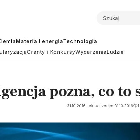
Ziemia
Materia i energia
Technologia
ularyzacja
Granty i Konkursy
Wydarzenia
Ludzie
igencja pozna, co to 
31.10.2016
aktualizacja: 31.10.2016
1