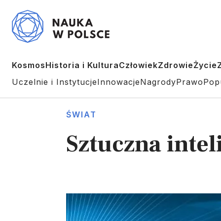
Kosmos
Historia i Kultura
Człowiek
Zdrowie
Życie
Uczelnie i Instytucje
Innowacje
Nagrody
Prawo
Pop
ŚWIAT
Sztuczna intel