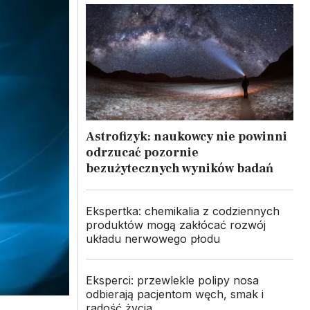
Astrofizyk: naukowcy nie powinni
odrzucać pozornie
bezużytecznych wyników badań
Ekspertka: chemikalia z codziennych
produktów mogą zakłócać rozwój
układu nerwowego płodu
Eksperci: przewlekle polipy nosa
odbierają pacjentom węch, smak i
radość życia