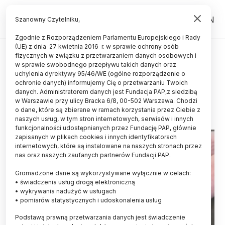
PL
EN
Szanowny Czytelniku,
Zgodnie z Rozporządzeniem Parlamentu Europejskiego i Rady
(UE) z dnia 27 kwietnia 2016 r. w sprawie ochrony osób
fizycznych w związku z przetwarzaniem danych osobowych i
Ślady Celtów i Germanów odkryto
w sprawie swobodnego przepływu takich danych oraz
w Pełczyskach
uchylenia dyrektywy 95/46/WE (ogólne rozporządzenie o
ochronie danych) informujemy Cię o przetwarzaniu Twoich
danych. Administratorem danych jest Fundacja PAP,z siedzibą
25.08.2016
aktualizacja: 25.08.2016
w Warszawie przy ulicy Bracka 6/8, 00-502 Warszawa. Chodzi
2 minuty czytania
o dane, które są zbierane w ramach korzystania przez Ciebie z
naszych usług, w tym stron internetowych, serwisów i innych
funkcjonalności udostępnianych przez Fundację PAP, głównie
zapisanych w plikach cookies i innych identyfikatorach
internetowych, które są instalowane na naszych stronach przez
nas oraz naszych zaufanych partnerów Fundacji PAP.
Gromadzone dane są wykorzystywane wyłącznie w celach:
• świadczenia usług drogą elektroniczną
• wykrywania nadużyć w usługach
• pomiarów statystycznych i udoskonalenia usług
Podstawą prawną przetwarzania danych jest świadczenie