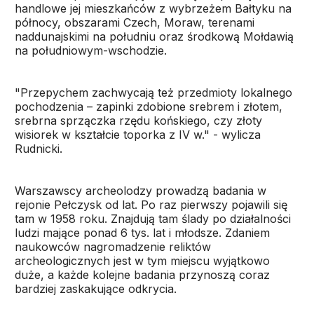
handlowe jej mieszkańców z wybrzeżem Bałtyku na
północy, obszarami Czech, Moraw, terenami
naddunajskimi na południu oraz środkową Mołdawią
na południowym-wschodzie.
"Przepychem zachwycają też przedmioty lokalnego
pochodzenia – zapinki zdobione srebrem i złotem,
srebrna sprzączka rzędu końskiego, czy złoty
wisiorek w kształcie toporka z IV w." - wylicza
Rudnicki.
Warszawscy archeolodzy prowadzą badania w
rejonie Pełczysk od lat. Po raz pierwszy pojawili się
tam w 1958 roku. Znajdują tam ślady po działalności
ludzi mające ponad 6 tys. lat i młodsze. Zdaniem
naukowców nagromadzenie reliktów
archeologicznych jest w tym miejscu wyjątkowo
duże, a każde kolejne badania przynoszą coraz
bardziej zaskakujące odkrycia.