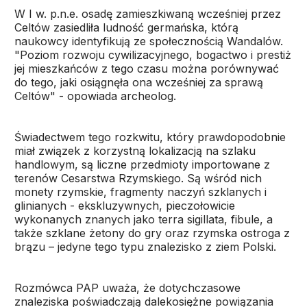
W I w. p.n.e. osadę zamieszkiwaną wcześniej przez
Celtów zasiedliła ludność germańska, którą
naukowcy identyfikują ze społecznością Wandalów.
"Poziom rozwoju cywilizacyjnego, bogactwo i prestiż
jej mieszkańców z tego czasu można porównywać
do tego, jaki osiągnęła ona wcześniej za sprawą
Celtów" - opowiada archeolog.
Świadectwem tego rozkwitu, który prawdopodobnie
miał związek z korzystną lokalizacją na szlaku
handlowym, są liczne przedmioty importowane z
terenów Cesarstwa Rzymskiego. Są wśród nich
monety rzymskie, fragmenty naczyń szklanych i
glinianych - ekskluzywnych, pieczołowicie
wykonanych znanych jako terra sigillata, fibule, a
także szklane żetony do gry oraz rzymska ostroga z
brązu – jedyne tego typu znalezisko z ziem Polski.
Rozmówca PAP uważa, że dotychczasowe
znaleziska poświadczają dalekosiężne powiązania