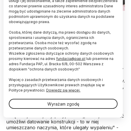
usługi i jej doskonalenie, a także zapewnienie bezpieczeństwa
co stanowi prawnie uzasadniony interes administratora Dane
mogą być udostępniane na zlecenie administratora danych
podmiotom uprawnionym do uzyskania danych na podstawie
Zapinki zdobione srebrem i złotem, monety,
obowiązującego prawa.
fragmenty szklanych naczyń oraz rzymską
Osoba, której dane dotyczą, ma prawo dostępu do danych,
ostrogę z brązu - jedyne takie znalezisko z ziem
sprostowania i usunięcia danych, ograniczenia ich
Polski - odkryli archeolodzy w czasie badań w
przetwarzania. Osoba może też wycofać zgodę na
Pełczyskach (Świętokrzyskie). To ślady po
przetwarzanie danych osobowych.
obecności Celtów i Germanów.
Wszelkie zgłoszenia dotyczące ochrony danych osobowych
prosimy kierować na adres
fundacja@pap.pl
lub pisemnie na
adres Fundacja PAP, ul. Bracka 6/8, 00-502 Warszawa z
Oprócz dużej liczby cennych zabytków archeolodzy
dopiskiem "ochrona danych osobowych"
z Instytutu Archeologii UW odkryli też relikty
Więcej o zasadach przetwarzania danych osobowych i
infrastruktury, która należała do mieszkańców osady.
przysługujących Użytkownikowi prawach znajduje się w
W jednym z wykopów odsłonili glinianą kopułę pieca,
Polityce prywatności.
Dowiedz się więcej.
służącego do wypalania naczyń.
Wyrażam zgodę
"Piec jest doskonale zachowany. Obecnie szukamy
związanej z nim jamy przypiecowej, której zawartość
umożliwi datowanie konstrukcji - to w niej
umieszczano naczynia, które ulegały wypaleniu" -