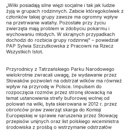
„Wilki posiadają silne więzi socjalne i tak jak ludzie
żyją w grupach rodzinnych. Zabicie któregokolwiek z
członków takiej grupy zawsze ma ogromny wpływ
na przetrwanie watahy. Pozostałe przy życiu
zwierzęta mają problem w zdobyciu pokarmu i
wychowaniu młodych. W skrajnych przypadkach
dochodzi do rozbicia grupy rodzinnej” – powiedział
PAP Sylwia Szczutkowska z Pracowni na Rzecz
Wszystkich Istot.
Przyrodnicy z Tatrzańskiego Parku Narodowego
wielokrotnie zwracali uwagę, że wydawanie przez
Słowaków pozwoleń na odstrzał wilków ma również
wpływ na przyrodę w Polsce. Impulsem do
rozpoczęcia rozmów przez stronę słowacką na
temat ustanowienia strefy buforowej wolnej od
polowań na wilki, była skierowana w 2012 r. przez
obrońców praw zwierząt skarga do Komisji
Europejskiej w sprawie naruszenia przez Słowację
przepisów unijnych oraz list polskiego wiceministra
środowiska z prośbą o wstrzymanie odstrzałów