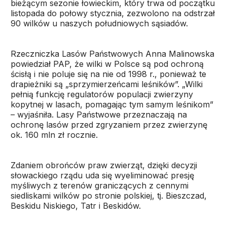
bieżącym sezonie łowieckim, który trwa od początku
listopada do połowy stycznia, zezwolono na odstrzał
90 wilków u naszych południowych sąsiadów.
Rzeczniczka Lasów Państwowych Anna Malinowska
powiedział PAP, że wilki w Polsce są pod ochroną
ścisłą i nie poluje się na nie od 1998 r., ponieważ te
drapieżniki są „sprzymierzeńcami leśników”. „Wilki
pełnią funkcję regulatorów populacji zwierzyny
kopytnej w lasach, pomagając tym samym leśnikom”
– wyjaśniła. Lasy Państwowe przeznaczają na
ochronę lasów przed zgryzaniem przez zwierzynę
ok. 160 mln zł rocznie.
Zdaniem obrońców praw zwierząt, dzięki decyzji
słowackiego rządu uda się wyeliminować presję
myśliwych z terenów graniczących z cennymi
siedliskami wilków po stronie polskiej, tj. Bieszczad,
Beskidu Niskiego, Tatr i Beskidów.