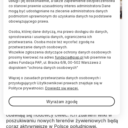
usługi i jej doskonalenie, a także zapewnienie bezpieczeństwa
co stanowi prawnie uzasadniony interes administratora Dane
mogą być udostępniane na zlecenie administratora danych
podmiotom uprawnionym do uzyskania danych na podstawie
obowiązującego prawa.
Fot. Fotolia
Osoba, której dane dotyczą, ma prawo dostępu do danych,
Słowacki minister rolnictwa od listopada
sprostowania i usunięcia danych, ograniczenia ich
wprowadził całkowity zakaz polowań na wilki przy
przetwarzania. Osoba może też wycofać zgodę na
granicy z Polską. O strefę wolną od polowań
przetwarzanie danych osobowych.
zabiegali polscy przyrodnicy. Hodowcy owiec
Wszelkie zgłoszenia dotyczące ochrony danych osobowych
obawiają się eskalacji wilczych ataków na ich
prosimy kierować na adres
fundacja@pap.pl
lub pisemnie na
adres Fundacja PAP, ul. Bracka 6/8, 00-502 Warszawa z
stada.
dopiskiem "ochrona danych osobowych"
Więcej o zasadach przetwarzania danych osobowych i
Strefa buforowa wolna od polowań to pas o
przysługujących Użytkownikowi prawach znajduje się w
szerokości od kilkunastu do 25 km w głąb Słowacji,
Polityce prywatności.
Dowiedz się więcej.
wzdłuż całej granicy z Polską.
Wyrażam zgodę
Zakazu odstrzału wilków w strefie przygranicznej
obawiają się hodowcy owiec. Ich zdaniem wilki w
poszukiwaniu nowych terenów żywieniowych będą
coraz aktywniejsze w Polsce południowej.