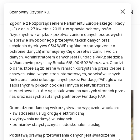
PL
EN
Szanowny Czytelniku,
Zgodnie z Rozporządzeniem Parlamentu Europejskiego i Rady
(UE) z dnia 27 kwietnia 2016 r. w sprawie ochrony osób
fizycznych w związku z przetwarzaniem danych osobowych i
Zakaz polowań na wilki wzdłuż
w sprawie swobodnego przepływu takich danych oraz
polsko-słowackiej granicy; obawy
uchylenia dyrektywy 95/46/WE (ogólne rozporządzenie o
ochronie danych) informujemy Cię o przetwarzaniu Twoich
hodowców
danych. Administratorem danych jest Fundacja PAP,z siedzibą
w Warszawie przy ulicy Bracka 6/8, 00-502 Warszawa. Chodzi
19.11.2015
aktualizacja: 19.11.2015
o dane, które są zbierane w ramach korzystania przez Ciebie z
3 minuty czytania
naszych usług, w tym stron internetowych, serwisów i innych
funkcjonalności udostępnianych przez Fundację PAP, głównie
zapisanych w plikach cookies i innych identyfikatorach
internetowych, które są instalowane na naszych stronach przez
nas oraz naszych zaufanych partnerów Fundacji PAP.
Gromadzone dane są wykorzystywane wyłącznie w celach:
• świadczenia usług drogą elektroniczną
• wykrywania nadużyć w usługach
• pomiarów statystycznych i udoskonalenia usług
Podstawą prawną przetwarzania danych jest świadczenie