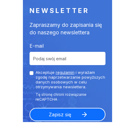
NEWSLETTER
Zapraszamy do zapisania się
do naszego newslettera
E-mail
Akceptuje
regulamin
i wyrażam
zgodę naprzetwarzanie powyższych
danych osobowych w celu
otrzymywania newslettera.