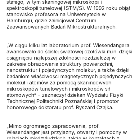
stałego, w tym skaningowej mikroskopii i
spektroskopii tunelowej (STM/S). W 1992 roku objął
stanowisko profesora na Uniwersytecie w
Hamburgu, gdzie zainicjował Centrum
Zaawansowanych Badań Mikrostrukturalnych.
„W ciągu kilku lat laboratorium prof. Wiesendangera
awansowało do ścisłej światowej czołówki m.in. dzięki
osiągnięciu najlepszej zdolności rozdzielczej w
zakresie obrazowania struktury powierzchni,
nanostruktur i pojedynczych molekuł, a także dzięki
badaniom właściwości magnetycznych pojedynczych
molekuł i atomów za pomocą skaningowych
mikroskopów tunelowych i mikroskopów sił
atomowych” – zaznaczył dziekan Wydziału Fizyki
Technicznej Politechniki Poznańskiej i promotor
honorowego doktoratu prof. Ryszard Czajka.
„Mimo ogromnego zapracowania, prof.
Wiesendanger jest przyjazny, otwarty i pomocny w
relacjach międzyludzkich, także w kontaktach z