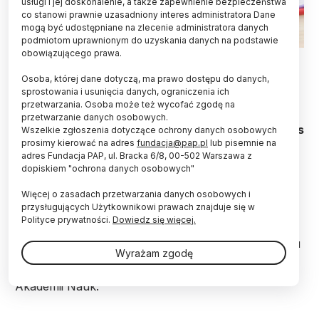
usługi i jej doskonalenie, a także zapewnienie bezpieczeństwa
co stanowi prawnie uzasadniony interes administratora Dane
mogą być udostępniane na zlecenie administratora danych
podmiotom uprawnionym do uzyskania danych na podstawie
obowiązującego prawa.
Fot. Fotolia
Osoba, której dane dotyczą, ma prawo dostępu do danych,
Prof. Roland Wiesendanger, specjalizujący się w
sprostowania i usunięcia danych, ograniczenia ich
nanotechnologii, w tym m.in. w dziedzinie
przetwarzania. Osoba może też wycofać zgodę na
magnetyzmu na poziomie pojedynczych molekuł i
przetwarzanie danych osobowych.
atomów, otrzymał we wtorek tytuł doktora honoris
Wszelkie zgłoszenia dotyczące ochrony danych osobowych
causa Politechniki Poznańskiej.
prosimy kierować na adres
fundacja@pap.pl
lub pisemnie na
adres Fundacja PAP, ul. Bracka 6/8, 00-502 Warszawa z
dopiskiem "ochrona danych osobowych"
Decyzję o przyznaniu prof. Rolandowi
Więcej o zasadach przetwarzania danych osobowych i
Wiesendangerowi najwyższej godności akademickiej
przysługujących Użytkownikowi prawach znajduje się w
podjął 17 grudnia 2014 roku Senat Politechniki
Polityce prywatności.
Dowiedz się więcej.
Poznańskiej na wniosek Rady Wydziału Fizyki
Technicznej. Wniosek uzyskał także poparcie senatu
Wyrażam zgodę
Uniwersytetu Jagiellońskiego, Politechniki Gdańskiej
oraz Rady Naukowej Instytutu Fizyki Polskiej
Akademii Nauk.