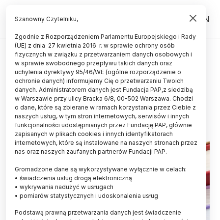
PL
EN
Szanowny Czytelniku,
Zgodnie z Rozporządzeniem Parlamentu Europejskiego i Rady
(UE) z dnia 27 kwietnia 2016 r. w sprawie ochrony osób
fizycznych w związku z przetwarzaniem danych osobowych i
Prof. Roland Wiesendanger
w sprawie swobodnego przepływu takich danych oraz
doktorem honoris causa
uchylenia dyrektywy 95/46/WE (ogólne rozporządzenie o
ochronie danych) informujemy Cię o przetwarzaniu Twoich
Politechniki Poznańskiej
danych. Administratorem danych jest Fundacja PAP,z siedzibą
w Warszawie przy ulicy Bracka 6/8, 00-502 Warszawa. Chodzi
24.06.2015
aktualizacja: 24.06.2015
o dane, które są zbierane w ramach korzystania przez Ciebie z
3 minuty czytania
naszych usług, w tym stron internetowych, serwisów i innych
funkcjonalności udostępnianych przez Fundację PAP, głównie
zapisanych w plikach cookies i innych identyfikatorach
internetowych, które są instalowane na naszych stronach przez
nas oraz naszych zaufanych partnerów Fundacji PAP.
Gromadzone dane są wykorzystywane wyłącznie w celach:
• świadczenia usług drogą elektroniczną
• wykrywania nadużyć w usługach
• pomiarów statystycznych i udoskonalenia usług
Podstawą prawną przetwarzania danych jest świadczenie