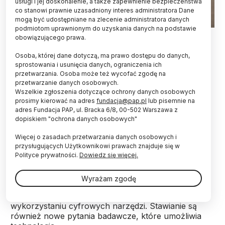
usługi i jej doskonalenie, a także zapewnienie bezpieczeństwa
co stanowi prawnie uzasadniony interes administratora Dane
mogą być udostępniane na zlecenie administratora danych
podmiotom uprawnionym do uzyskania danych na podstawie
Foto: Fotolia
obowiązującego prawa.
Kilkanaście instytucji naukowych stworzyło
Osoba, której dane dotyczą, ma prawo dostępu do danych,
największe w historii polskiej humanistyki
sprostowania i usunięcia danych, ograniczenia ich
przetwarzania. Osoba może też wycofać zgodę na
konsorcjum naukowe. Jego celem jest rozwój i
przetwarzanie danych osobowych.
współpraca instytucji i badaczy zajmujących się
Wszelkie zgłoszenia dotyczące ochrony danych osobowych
projektami z zakresu humanistyki cyfrowej w
prosimy kierować na adres
fundacja@pap.pl
lub pisemnie na
naszym kraju – poinformował PAP prof. dr hab.
adres Fundacja PAP, ul. Bracka 6/8, 00-502 Warszawa z
Aleksander Bursche, przewodniczący Rady
dopiskiem "ochrona danych osobowych"
Konsorcjum DARIAH-PL.
Więcej o zasadach przetwarzania danych osobowych i
przysługujących Użytkownikowi prawach znajduje się w
Humanistyka cyfrowa polega na wykorzystaniu
Polityce prywatności.
Dowiedz się więcej.
cyfrowych technologii i narzędzi w badaniach i
edukacji w zakresie nauk humanistycznych i o
Wyrażam zgodę
sztuce. Dzięki tej dziedzinie podejmowane są
tradycyjne problemy danej dyscypliny przy
wykorzystaniu cyfrowych narzędzi. Stawianie są
również nowe pytania badawcze, które umożliwia