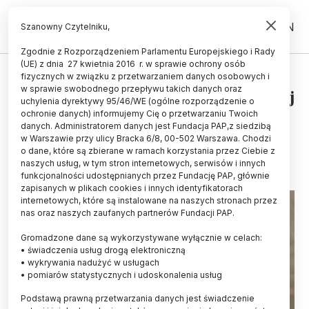
PL
EN
Szanowny Czytelniku,
Zgodnie z Rozporządzeniem Parlamentu Europejskiego i Rady
(UE) z dnia 27 kwietnia 2016 r. w sprawie ochrony osób
HISTORIA I KULTURA
fizycznych w związku z przetwarzaniem danych osobowych i
w sprawie swobodnego przepływu takich danych oraz
Polska humanistyka cyfrowa bliżej
uchylenia dyrektywy 95/46/WE (ogólne rozporządzenie o
struktur europejskich
ochronie danych) informujemy Cię o przetwarzaniu Twoich
danych. Administratorem danych jest Fundacja PAP,z siedzibą
w Warszawie przy ulicy Bracka 6/8, 00-502 Warszawa. Chodzi
04.03.2015
aktualizacja: 04.03.2015
o dane, które są zbierane w ramach korzystania przez Ciebie z
2 minuty czytania
naszych usług, w tym stron internetowych, serwisów i innych
funkcjonalności udostępnianych przez Fundację PAP, głównie
zapisanych w plikach cookies i innych identyfikatorach
internetowych, które są instalowane na naszych stronach przez
nas oraz naszych zaufanych partnerów Fundacji PAP.
Gromadzone dane są wykorzystywane wyłącznie w celach:
• świadczenia usług drogą elektroniczną
• wykrywania nadużyć w usługach
• pomiarów statystycznych i udoskonalenia usług
Podstawą prawną przetwarzania danych jest świadczenie