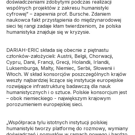
doświadczeniami zdobytymi podczas realizacji
wspólnych projektów z zakresu humanistyki
cyfrowej” – zapewnia prof. Bursche. Zdaniem
naukowca fakt przystąpienia do międzynarodowej
sieci tej rangi zadaje kłam twierdzeniom, że polska
humanistyka znajduje się w kryzysie.
DARIAH-ERIC składa się obecnie z piętnastu
członków-założycieli: Austrii, Belgii, Chorwacji,
Cypru, Danii, Francji, Grecji, Holandii, Irlandii,
Luksemburga, Malty, Niemiec, Serbii, Słowenii i
Włoch. W skład konsorcjów poszczególnych krajów
weszły najbardziej liczące się instytucje europejskie
rozwijające infrastrukturę badawczą dla nauk
humanistycznych i o sztuce. Polskie konsorcjum jest
– obok niemieckiego - największym krajowym
porozumieniem europejskiej sieci.
„Współpraca tylu istotnych instytucji polskiej
humanistyki tworzy platformę do rozmowy, wymiany
doświadczeń i pomysłów w ramach nowego i bardzo