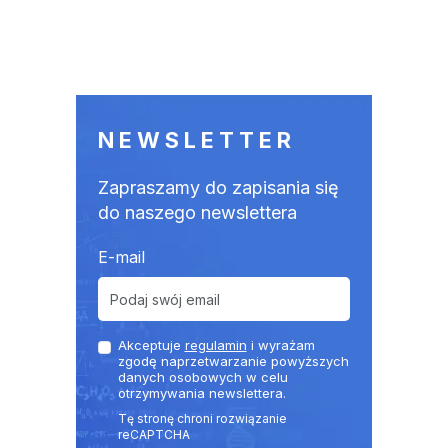
NEWSLETTER
Zapraszamy do zapisania się
do naszego newslettera
E-mail
Akceptuje
regulamin
i wyrażam
zgodę naprzetwarzanie powyższych
danych osobowych w celu
otrzymywania newslettera.