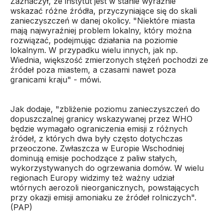
Zaznaczył, że instytut jest w stanie wyraźnie
wskazać różne źródła, przyczyniające się do skali
zanieczyszczeń w danej okolicy. "Niektóre miasta
mają najwyraźniej problem lokalny, który można
rozwiązać, podejmując działania na poziomie
lokalnym. W przypadku wielu innych, jak np.
Wiednia, większość zmierzonych stężeń pochodzi ze
źródeł poza miastem, a czasami nawet poza
granicami kraju" - mówi.
Jak dodaje, "zbliżenie poziomu zanieczyszczeń do
dopuszczalnej granicy wskazywanej przez WHO
będzie wymagało ograniczenia emisji z różnych
źródeł, z których dwa były często dotychczas
przeoczone. Zwłaszcza w Europie Wschodniej
dominują emisje pochodzące z paliw stałych,
wykorzystywanych do ogrzewania domów. W wielu
regionach Europy widzimy też ważny udział
wtórnych aerozoli nieorganicznych, powstających
przy okazji emisji amoniaku ze źródeł rolniczych".
(PAP)