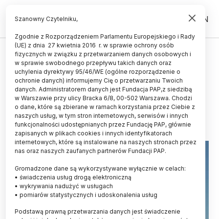
PL
EN
Szanowny Czytelniku,
Zgodnie z Rozporządzeniem Parlamentu Europejskiego i Rady
(UE) z dnia 27 kwietnia 2016 r. w sprawie ochrony osób
fizycznych w związku z przetwarzaniem danych osobowych i
Raport: Polska wśród unijnych
w sprawie swobodnego przepływu takich danych oraz
liderów zanieczyszczeń powietrza
uchylenia dyrektywy 95/46/WE (ogólne rozporządzenie o
ochronie danych) informujemy Cię o przetwarzaniu Twoich
pyłami
danych. Administratorem danych jest Fundacja PAP,z siedzibą
w Warszawie przy ulicy Bracka 6/8, 00-502 Warszawa. Chodzi
21.02.2015
aktualizacja: 21.02.2015
o dane, które są zbierane w ramach korzystania przez Ciebie z
3 minuty czytania
naszych usług, w tym stron internetowych, serwisów i innych
funkcjonalności udostępnianych przez Fundację PAP, głównie
zapisanych w plikach cookies i innych identyfikatorach
internetowych, które są instalowane na naszych stronach przez
nas oraz naszych zaufanych partnerów Fundacji PAP.
Gromadzone dane są wykorzystywane wyłącznie w celach:
• świadczenia usług drogą elektroniczną
• wykrywania nadużyć w usługach
• pomiarów statystycznych i udoskonalenia usług
Podstawą prawną przetwarzania danych jest świadczenie