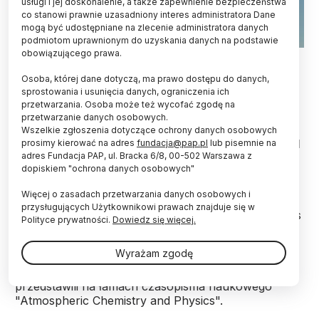
usługi i jej doskonalenie, a także zapewnienie bezpieczeństwa
co stanowi prawnie uzasadniony interes administratora Dane
mogą być udostępniane na zlecenie administratora danych
podmiotom uprawnionym do uzyskania danych na podstawie
obowiązującego prawa.
Fot. Fotolia
Osoba, której dane dotyczą, ma prawo dostępu do danych,
Mimo obowiązywania unijnych regulacji południe
sprostowania i usunięcia danych, ograniczenia ich
Polski i niektóre nasze miasta, w tym Warszawa
przetwarzania. Osoba może też wycofać zgodę na
należą - obok Paryża czy Mediolanu - do miejsc o
przetwarzanie danych osobowych.
najsilniejszym zanieczyszczeniu powietrza w
Wszelkie zgłoszenia dotyczące ochrony danych osobowych
Europie - czytamy w "Atmospheric Chemistry and
prosimy kierować na adres
fundacja@pap.pl
lub pisemnie na
adres Fundacja PAP, ul. Bracka 6/8, 00-502 Warszawa z
Physics".
dopiskiem "ochrona danych osobowych"
Więcej o zasadach przetwarzania danych osobowych i
Wykorzystując modelowanie komputerowe eksperci
przysługujących Użytkownikowi prawach znajduje się w
z International Institute for Applied Systems Analysis
Polityce prywatności.
Dowiedz się więcej.
(IIASA) i ich współpracownicy z Europy analizowali
dwa scenariusze, pozwalające prześledzić zmiany
Wyrażam zgodę
zanieczyszczeń powietrza pyłami zawieszonymi
(PM) w Europie do 2030 r. Wyniki swojej pracy
przedstawili na łamach czasopisma naukowego
"Atmospheric Chemistry and Physics".