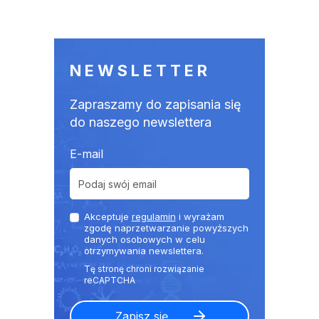
NEWSLETTER
Zapraszamy do zapisania się
do naszego newslettera
E-mail
Akceptuje
regulamin
i wyrażam
zgodę naprzetwarzanie powyższych
danych osobowych w celu
otrzymywania newslettera.