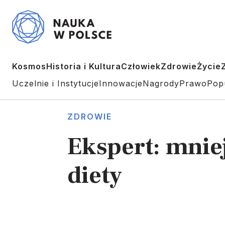
Kosmos
Historia i Kultura
Człowiek
Zdrowie
Życie
Uczelnie i Instytucje
Innowacje
Nagrody
Prawo
Pop
ZDROWIE
Ekspert: mnie
diety