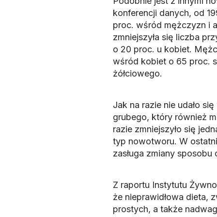
Podobnie jest z innymi n
konferencji danych, od 1
proc. wśród mężczyzn i a
zmniejszyła się liczba pr
o 20 proc. u kobiet. Mężcz
wśród kobiet o 65 proc. 
żółciowego.
Jak na razie nie udało si
grubego, który również 
razie zmniejszyło się jed
typ nowotworu. W ostatnic
zasługa zmiany sposobu od
Z raportu Instytutu Żywno
że nieprawidłowa dieta, 
prostych, a także nadwa