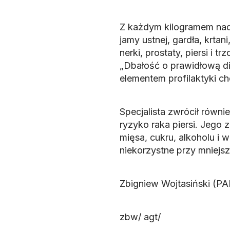
Z każdym kilogramem nadw
jamy ustnej, gardła, krtani
nerki, prostaty, piersi i
„Dbałość o prawidłową d
elementem profilaktyki c
Specjalista zwrócił równi
ryzyko raka piersi. Jeg
mięsa, cukru, alkoholu i 
niekorzystne przy mniejsz
Zbigniew Wojtasiński (PA
zbw/ agt/