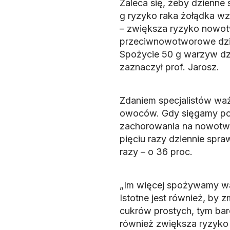
Zaleca się, żeby dzienne 
g ryzyko raka żołądka wzr
– zwiększa ryzyko nowot
przeciwnowotworowe dzia
Spożycie 50 g warzyw dzi
zaznaczył prof. Jarosz.
Zdaniem specjalistów waż
owoców. Gdy sięgamy po n
zachorowania na nowotwor
pięciu razy dziennie spra
razy – o 36 proc.
„Im więcej spożywamy warz
Istotne jest również, by
cukrów prostych, tym bard
również zwiększa ryzyko