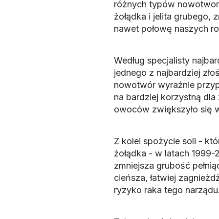
różnych typów nowotworów
żołądka i jelita grubego
nawet połowę naszych ro
Według specjalisty najbar
jednego z najbardziej zł
nowotwór wyraźnie przyp
na bardziej korzystną dl
owoców zwiększyło się w 
Z kolei spożycie soli - k
żołądka - w latach 1999-2
zmniejsza grubość pełniąc
cieńsza, łatwiej zagnieżdż
ryzyko raka tego narządu