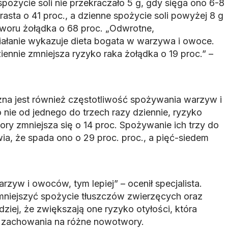
spożycie soli nie przekraczało 5 g, gdy sięga ono 6-8
asta o 41 proc., a dzienne spożycie soli powyżej 8 g
woru żołądka o 68 proc. „Odwrotne,
łanie wykazuje dieta bogata w warzywa i owoce.
ennie zmniejsza ryzyko raka żołądka o 19 proc.” –
na jest również częstotliwość spożywania warzyw i
ie od jednego do trzech razy dziennie, ryzyko
y zmniejsza się o 14 proc. Spożywanie ich trzy do
wia, że spada ono o 29 proc. proc., a pięć-siedem
yw i owoców, tym lepiej” – ocenił specjalista.
 zmniejszyć spożycie tłuszczów zwierzęcych oraz
ziej, że zwiększają one ryzyko otyłości, która
 zachowania na różne nowotwory.