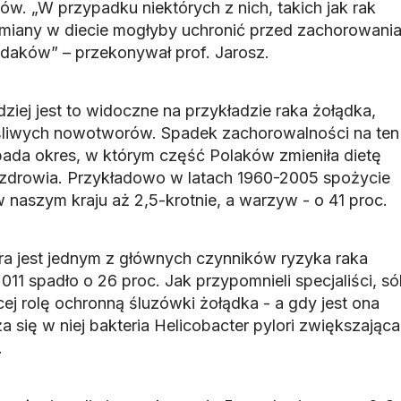
. „W przypadku niektórych z nich, takich jak rak
, zmiany w diecie mogłyby uchronić przed zachorowani
daków” – przekonywał prof. Jarosz.
dziej jest to widoczne na przykładzie raka żołądka,
ośliwych nowotworów. Spadek zachorowalności na ten
ada okres, w którym część Polaków zmieniła dietę
a zdrowia. Przykładowo w latach 1960-2005 spożycie
naszym kraju aż 2,5-krotnie, a warzyw - o 41 proc.
tóra jest jednym z głównych czynników ryzyka raka
011 spadło o 26 proc. Jak przypomnieli specjaliści, só
ej rolę ochronną śluzówki żołądka - a gdy jest ona
a się w niej bakteria Helicobacter pylori zwiększająca
.