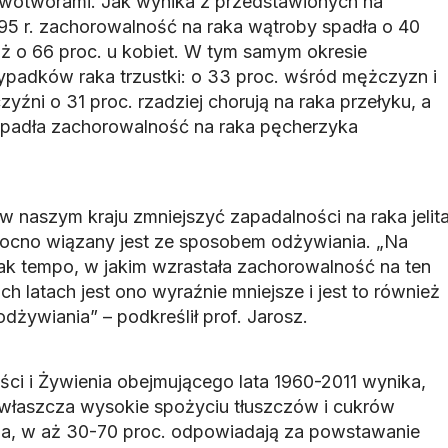
owotworami. Jak wynika z przedstawionych na
995 r. zachorowalność na raka wątroby spadła o 40
ż o 66 proc. u kobiet. W tym samym okresie
zypadków raka trzustki: o 33 proc. wśród mężczyzn i
yźni o 31 proc. rzadziej chorują na raka przełyku, a
spadła zachorowalność na raka pęcherzyka
ę w naszym kraju zmniejszyć zapadalności na raka jelit
mocno wiązany jest ze sposobem odżywiania. „Na
nak tempo, w jakim wzrastała zachorowalność na ten
h latach jest ono wyraźnie mniejsze i jest to również
żywiania” – podkreślił prof. Jarosz.
ści i Żywienia obejmującego lata 1960-2011 wynika,
zwłaszcza wysokie spożyciu tłuszczów i cukrów
ga, w aż 30-70 proc. odpowiadają za powstawanie