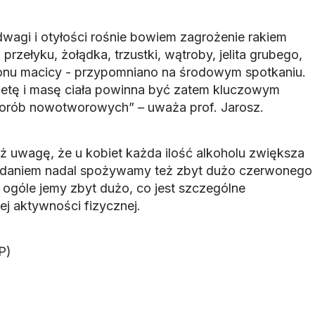
agi i otyłości rośnie bowiem zagrożenie rakiem
, przełyku, żołądka, trzustki, wątroby, jelita grubego,
 trzonu macicy - przypomniano na środowym spotkaniu.
ietę i masę ciała powinna być zatem kluczowym
horób nowotworowych” – uważa prof. Jarosz.
eż uwagę, że u kobiet każda ilość alkoholu zwiększa
o zdaniem nadal spożywamy też zbyt dużo czerwonego
w ogóle jemy zbyt dużo, co jest szczególne
ej aktywności fizycznej.
P)