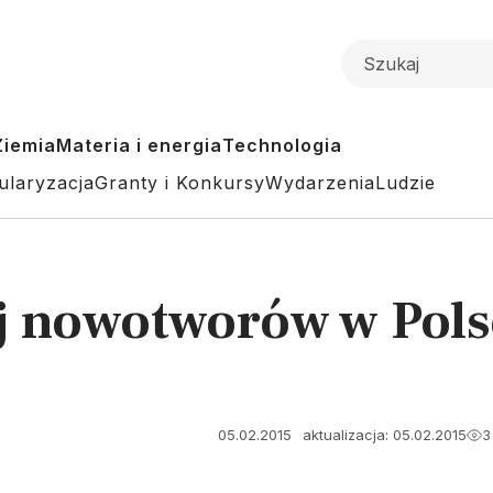
Ziemia
Materia i energia
Technologia
ularyzacja
Granty i Konkursy
Wydarzenia
Ludzie
j nowotworów w Pols
05.02.2015
aktualizacja: 05.02.2015
3