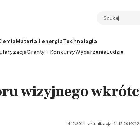
Ziemia
Materia i energia
Technologia
ularyzacja
Granty i Konkursy
Wydarzenia
Ludzie
oru wizyjnego wkrótc
14.12.2014
aktualizacja: 14.12.2014
2