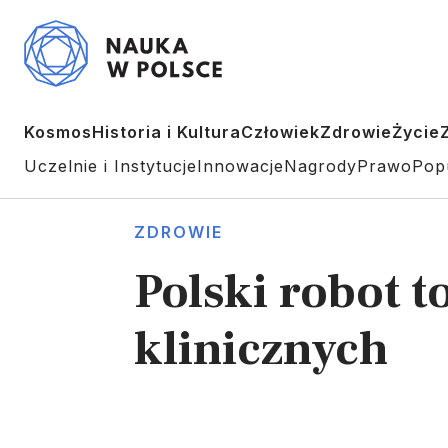
Kosmos
Historia i Kultura
Człowiek
Zdrowie
Życie
Uczelnie i Instytucje
Innowacje
Nagrody
Prawo
Pop
ZDROWIE
Polski robot t
klinicznych