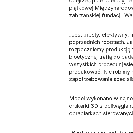
obejrzeć pole operacyjn
piątkowej Międzynarodow
zabrzańskiej fundacji. Wa
„Jest prosty, efektywny, 
poprzednich robotach. Ja
rozpoczniemy produkcję t
bioetycznej trafią do bad
wszystkich procedur jesi
produkować. Nie robimy na
zapotrzebowanie specjali
Model wykonano w najnow
drukarki 3D z poliwęglan
obrabiarkach sterowanyc
„Bardzo mi się podoba, w