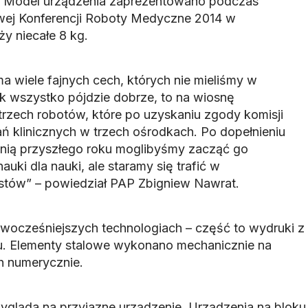
e. Model urządzenia zaprezentowano podczas
ej Konferencji Roboty Medyczne 2014 w
ży niecałe 8 kg.
ma wiele fajnych cech, których nie mieliśmy w
k wszystko pójdzie dobrze, to na wiosnę
rzech robotów, które po uzyskaniu zgody komisji
ań klinicznych w trzech ośrodkach. Po dopełnieniu
enią przyszłego roku moglibyśmy zacząć go
uki dla nauki, ale staramy się trafić w
stów” – powiedział PAP Zbigniew Nawrat.
ocześniejszych technologiach – część to wydruki z
u. Elementy stalowe wykonano mechanicznie na
h numerycznie.
ygląda na przyjazne urządzenie. Urządzenia na bloku