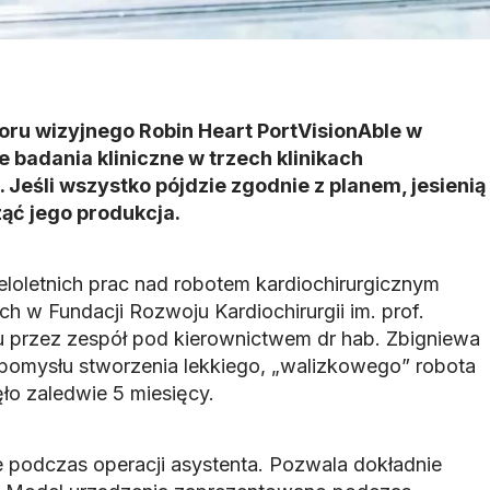
toru wizyjnego Robin Heart PortVisionAble w
 badania kliniczne w trzech klinikach
. Jeśli wszystko pójdzie zgodnie z planem, jesienią
ząć jego produkcja.
eloletnich prac nad robotem kardiochirurgicznym
 w Fundacji Rozwoju Kardiochirurgii im. prof.
u przez zespół pod kierownictwem dr hab. Zbigniewa
pomysłu stworzenia lekkiego, „walizkowego” robota
ło zaledwie 5 miesięcy.
 podczas operacji asystenta. Pozwala dokładnie