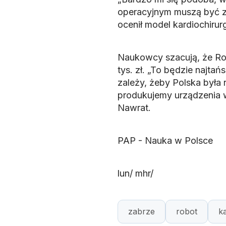
operacyjnym muszą być z
ocenił model kardiochirurg
Naukowcy szacują, że Ro
tys. zł. „To będzie najta
zależy, żeby Polska była
produkujemy urządzenia wy
Nawrat.
PAP - Nauka w Polsce
lun/ mhr/
zabrze
robot
ka