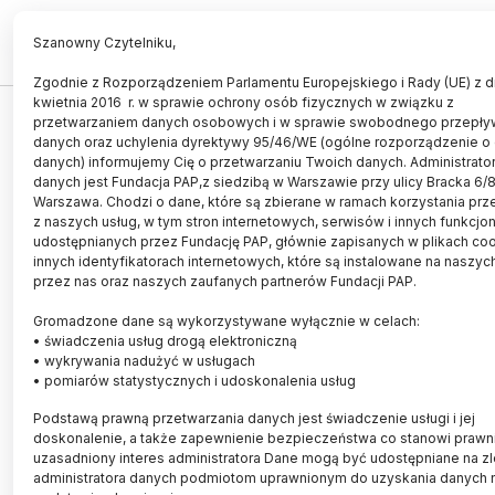
PL
EN
Szanowny Czytelniku,
Zgodnie z Rozporządzeniem Parlamentu Europejskiego i Rady (UE) z d
kwietnia 2016 r. w sprawie ochrony osób fizycznych w związku z
przetwarzaniem danych osobowych i w sprawie swobodnego przepływ
Wysokie miejsce Polaków w
danych oraz uchylenia dyrektywy 95/46/WE (ogólne rozporządzenie o
zawodach robotów Robotour
danych) informujemy Cię o przetwarzaniu Twoich danych. Administrat
danych jest Fundacja PAP,z siedzibą w Warszawie przy ulicy Bracka 6/
Warszawa. Chodzi o dane, które są zbierane w ramach korzystania prz
04.10.2014
aktualizacja: 04.10.2014
z naszych usług, w tym stron internetowych, serwisów i innych funkcjo
2 minuty czytania
udostępnianych przez Fundację PAP, głównie zapisanych w plikach coo
innych identyfikatorach internetowych, które są instalowane na naszyc
przez nas oraz naszych zaufanych partnerów Fundacji PAP.
Gromadzone dane są wykorzystywane wyłącznie w celach:
• świadczenia usług drogą elektroniczną
• wykrywania nadużyć w usługach
• pomiarów statystycznych i udoskonalenia usług
Podstawą prawną przetwarzania danych jest świadczenie usługi i jej
doskonalenie, a także zapewnienie bezpieczeństwa co stanowi prawn
uzasadniony interes administratora Dane mogą być udostępniane na z
administratora danych podmiotom uprawnionym do uzyskania danych 