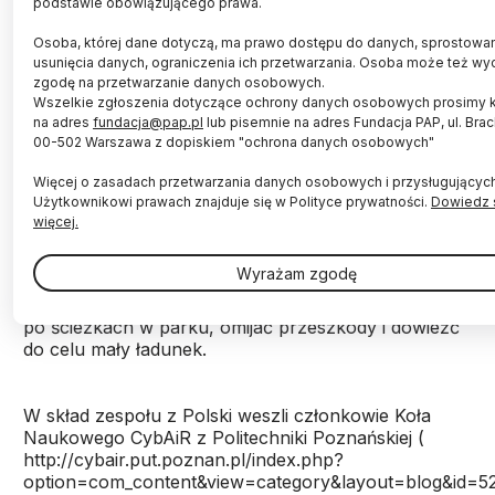
podstawie obowiązującego prawa.
Osoba, której dane dotyczą, ma prawo dostępu do danych, sprostowan
usunięcia danych, ograniczenia ich przetwarzania. Osoba może też wy
Robot TAPAS, który samodzielnie wybierając
zgodę na przetwarzanie danych osobowych.
Wszelkie zgłoszenia dotyczące ochrony danych osobowych prosimy 
drogę i omijając przeszkody może dowieźć ładunek
na adres
fundacja@pap.pl
lub pisemnie na adres Fundacja PAP, ul. Brac
do zadanego mu miejsca, zajął czwarte miejsce w
00-502 Warszawa z dopiskiem "ochrona danych osobowych"
międzynarodowym konkursie Robotour w
Czechach. Twórcami robota są studenci z
Więcej o zasadach przetwarzania danych osobowych i przysługującyc
Politechniki Poznańskiej.
Użytkownikowi prawach znajduje się w Polityce prywatności.
Dowiedz 
więcej.
Robotour to konkurs autonomicznych robotów
Wyrażam zgodę
mobilnych, które, nie będąc w żaden sposób
sterowane przez człowieka, są zdolne poruszać się
po ścieżkach w parku, omijać przeszkody i dowieźć
do celu mały ładunek.
W skład zespołu z Polski weszli członkowie Koła
Naukowego CybAiR z Politechniki Poznańskiej (
http://cybair.put.poznan.pl/index.php?
option=com_content&view=category&layout=blog&id=52